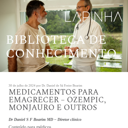
Pular
para
o
conteúdo
BIBLIOTECA DE
CONHECIMENTO
Publicado
30 de julho de 2024
por
Dr. Daniel de Sá Freire Boarim
MEDICAMENTOS PARA
em
EMAGRECER – OZEMPIC,
MONJAURO E OUTROS
Dr Daniel S F Boarim MD – Diretor clínico
Conteúdo para médicos