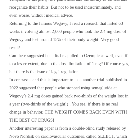
reorganize their habits. But not to be used indiscriminately, and
even worse, without medical advice.
Returning to the famous Wegovy, I read a research that lasted 68
weeks involving almost 2,000 people who took the 2.4 mg dose of
Wegovy and lost around 15% of their body weight. Very good
result!
Can these suggested benefits be applied to Ozempic as well, even if
to a lesser extent, due to the dose limitation of 1 mg? Of course yes,
but there is the issue of legal regulation.
In contrast – and this is important to us – another trial published in
2022 suggested that people who stopped using semaglutide at
Wegovy’s 2.4 mg doses gained back two-thirds of the weight lost in
a year (two-thirds of the weight!) . You see, if there is no real
change in behavior, THE WEIGHT COMES BACK EVEN WITH
THE BEST OF DRUGS!
Another interesting paper is from a double-blind study released by
Novo Nordisk on cardiovascular outcomes, called SELECT, which