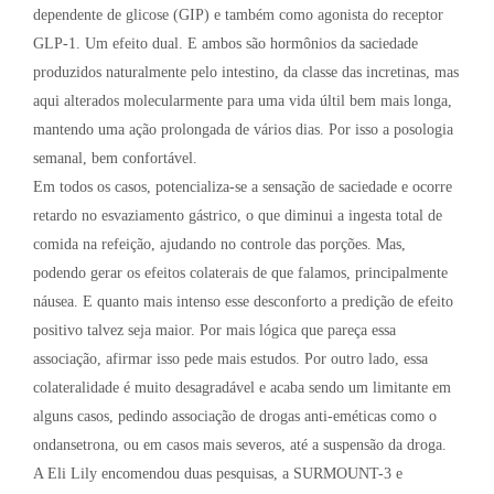
dependente de glicose (GIP) e também como agonista do receptor
GLP-1. Um efeito dual. E ambos são hormônios da saciedade
produzidos naturalmente pelo intestino, da classe das incretinas, mas
aqui alterados molecularmente para uma vida últil bem mais longa,
mantendo uma ação prolongada de vários dias. Por isso a posologia
semanal, bem confortável.
Em todos os casos, potencializa-se a sensação de saciedade e ocorre
retardo no esvaziamento gástrico, o que diminui a ingesta total de
comida na refeição, ajudando no controle das porções. Mas,
podendo gerar os efeitos colaterais de que falamos, principalmente
náusea. E quanto mais intenso esse desconforto a predição de efeito
positivo talvez seja maior. Por mais lógica que pareça essa
associação, afirmar isso pede mais estudos. Por outro lado, essa
colateralidade é muito desagradável e acaba sendo um limitante em
alguns casos, pedindo associação de drogas anti-eméticas como o
ondansetrona, ou em casos mais severos, até a suspensão da droga.
A Eli Lily encomendou duas pesquisas, a SURMOUNT-3 e