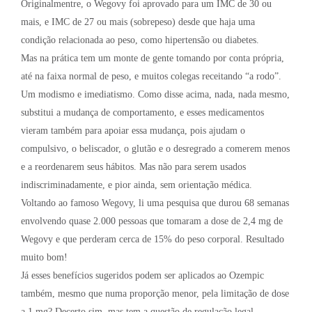
Originalmentre, o Wegovy foi aprovado para um IMC de 30 ou
mais, e IMC de 27 ou mais (sobrepeso) desde que haja uma
condição relacionada ao peso, como hipertensão ou diabetes.
Mas na prática tem um monte de gente tomando por conta própria,
até na faixa normal de peso, e muitos colegas receitando “a rodo”.
Um modismo e imediatismo. Como disse acima, nada, nada mesmo,
substitui a mudança de comportamento, e esses medicamentos
vieram também para apoiar essa mudança, pois ajudam o
compulsivo, o beliscador, o glutão e o desregrado a comerem menos
e a reordenarem seus hábitos. Mas não para serem usados
indiscriminadamente, e pior ainda, sem orientação médica.
Voltando ao famoso Wegovy, li uma pesquisa que durou 68 semanas
envolvendo quase 2.000 pessoas que tomaram a dose de 2,4 mg de
Wegovy e que perderam cerca de 15% do peso corporal. Resultado
muito bom!
Já esses benefícios sugeridos podem ser aplicados ao Ozempic
também, mesmo que numa proporção menor, pela limitação de dose
a 1 mg? Decerto sim, mas tem a questão de regulação legal.