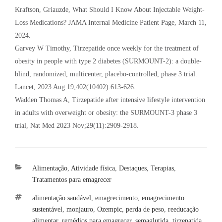
Kraftson, Griauzde, What Should I Know About Injectable Weight-
Loss Medications? JAMA Internal Medicine Patient Page, March 11,
2024.
Garvey W Timothy, Tirzepatide once weekly for the treatment of
obesity in people with type 2 diabetes (SURMOUNT-2): a double-
blind, randomized, multicenter, placebo-controlled, phase 3 trial.
Lancet, 2023 Aug 19;402(10402):613-626.
Wadden Thomas A, Tirzepatide after intensive lifestyle intervention
in adults with overweight or obesity: the SURMOUNT-3 phase 3
trial, Nat Med 2023 Nov;29(11):2909-2918.
Categorias
Alimentação
,
Atividade física
,
Destaques
,
Terapias
,
Tratamentos para emagrecer
Tags
alimentação saudável
,
emagrecimento
,
emagrecimento
sustentável
,
monjauro
,
Ozempic
,
perda de peso
,
reeducação
alimentar
,
remédios para emagrecer
,
semaglutida
,
tirzepatida
,