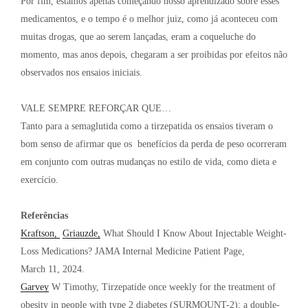
Por fim, estamos apenas começando nosso aprendizado sobre esses
medicamentos, e o tempo é o melhor juiz, como já aconteceu com
muitas drogas, que ao serem lançadas, eram a coqueluche do
momento, mas anos depois, chegaram a ser proibidas por efeitos não
observados nos ensaios iniciais.
VALE SEMPRE REFORÇAR QUE…
Tanto para a semaglutida como a tirzepatida os ensaios tiveram o
bom senso de afirmar que os benefícios da perda de peso ocorreram
em conjunto com outras mudanças no estilo de vida, como dieta e
exercício.
Referências
Kraftson,
Griauzde,
What Should I Know About Injectable Weight-
Loss Medications? JAMA Internal Medicine Patient Page,
March 11, 2024.
Garvey
W Timothy, Tirzepatide once weekly for the treatment of
obesity in people with type 2 diabetes (SURMOUNT-2): a double-