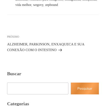
vida melhor
,
wegovy
,
zepbound
Navegação
de
Post
Próximo
PRÓXIMO
post
ALZHEIMER, PARKINSON, ENXAQUECA E SUA
CONEXÃO COM O INTESTINO
Buscar
Pesquisar
Pesquisar
Categorias