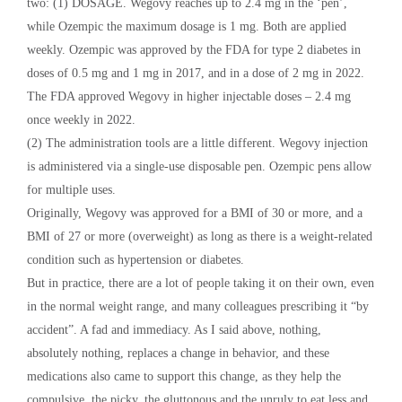
two: (1) DOSAGE. Wegovy reaches up to 2.4 mg in the ‘pen’,
while Ozempic the maximum dosage is 1 mg. Both are applied
weekly. Ozempic was approved by the FDA for type 2 diabetes in
doses of 0.5 mg and 1 mg in 2017, and in a dose of 2 mg in 2022.
The FDA approved Wegovy in higher injectable doses – 2.4 mg
once weekly in 2022.
(2) The administration tools are a little different. Wegovy injection
is administered via a single-use disposable pen. Ozempic pens allow
for multiple uses.
Originally, Wegovy was approved for a BMI of 30 or more, and a
BMI of 27 or more (overweight) as long as there is a weight-related
condition such as hypertension or diabetes.
But in practice, there are a lot of people taking it on their own, even
in the normal weight range, and many colleagues prescribing it “by
accident”. A fad and immediacy. As I said above, nothing,
absolutely nothing, replaces a change in behavior, and these
medications also came to support this change, as they help the
compulsive, the picky, the gluttonous and the unruly to eat less and