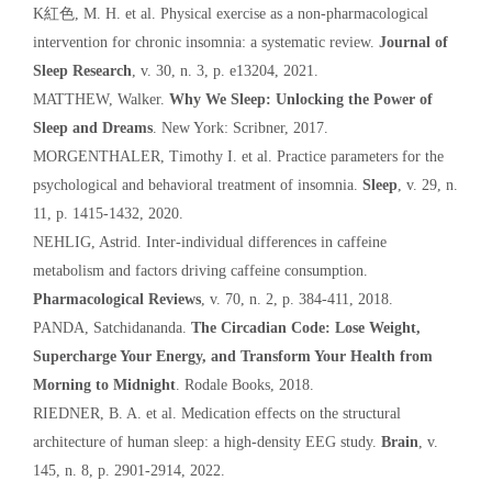
K紅色, M. H. et al. Physical exercise as a non-pharmacological
intervention for chronic insomnia: a systematic review.
Journal of
Sleep Research
, v. 30, n. 3, p. e13204, 2021.
MATTHEW, Walker.
Why We Sleep: Unlocking the Power of
Sleep and Dreams
. New York: Scribner, 2017.
MORGENTHALER, Timothy I. et al. Practice parameters for the
psychological and behavioral treatment of insomnia.
Sleep
, v. 29, n.
11, p. 1415-1432, 2020.
NEHLIG, Astrid. Inter-individual differences in caffeine
metabolism and factors driving caffeine consumption.
Pharmacological Reviews
, v. 70, n. 2, p. 384-411, 2018.
PANDA, Satchidananda.
The Circadian Code: Lose Weight,
Supercharge Your Energy, and Transform Your Health from
Morning to Midnight
. Rodale Books, 2018.
RIEDNER, B. A. et al. Medication effects on the structural
architecture of human sleep: a high-density EEG study.
Brain
, v.
145, n. 8, p. 2901-2914, 2022.