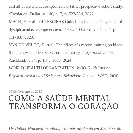
and all-cause and cause-specific mortality: prospective cohort study.
Circulation
, Dallas, v. 146, n. 7, p. 523-534, 2022.
MACH, F. et al. 2019 ESC/EAS Guidelines for the management of
dyslipidaemias.
European Heart Journal
, Oxford, v. 41, n. 1, p.
111-188, 2020.
VAN DE VELDE, T. et al. The effect of exercise training on blood
lipids: a systematic review and meta-analysis.
Sports Medicine
,
Auckland, v. 54, p. 1047-1068, 2024.
WORLD HEALTH ORGANIZATION.
WHO Guidelines on
Physical Activity and Sedentary Behaviour
. Geneva: WHO, 2020.
Publicado
25 de fevereiro de 2025
COMO A SAÚDE MENTAL
em
TRANSFORMA O CORAÇÃO
Dr. Rafael Marchetti, cardiologista, pós-graduado em Medicina do