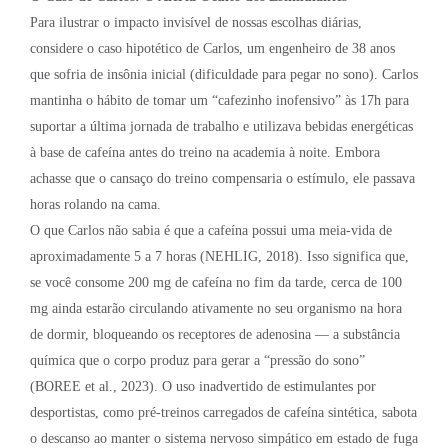
Para ilustrar o impacto invisível de nossas escolhas diárias,
considere o caso hipotético de Carlos, um engenheiro de 38 anos
que sofria de insônia inicial (dificuldade para pegar no sono). Carlos
mantinha o hábito de tomar um “cafezinho inofensivo” às 17h para
suportar a última jornada de trabalho e utilizava bebidas energéticas
à base de cafeína antes do treino na academia à noite. Embora
achasse que o cansaço do treino compensaria o estímulo, ele passava
horas rolando na cama.
O que Carlos não sabia é que a cafeína possui uma meia-vida de
aproximadamente 5 a 7 horas (NEHLIG, 2018). Isso significa que,
se você consome 200 mg de cafeína no fim da tarde, cerca de 100
mg ainda estarão circulando ativamente no seu organismo na hora
de dormir, bloqueando os receptores de adenosina — a substância
química que o corpo produz para gerar a “pressão do sono”
(BOREE et al., 2023). O uso inadvertido de estimulantes por
desportistas, como pré-treinos carregados de cafeína sintética, sabota
o descanso ao manter o sistema nervoso simpático em estado de fuga