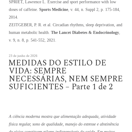
SPRIET, Lawrence L. Exercise and sport performance with low
doses of caffeine.
Sports Medicine
, v. 44, n. Suppl 2, p. 175-184,
2014.
ZEITGEBER, P. R. et al. Circadian rhythms, sleep deprivation, and
human metabolic health.
The Lancet Diabetes & Endocrinology
,
v. 9, n. 8, p. 541-552, 2021.
Publicado
23 de junho de 2026
MEDIDAS DO ESTILO DE
em
VIDA: SEMPRE
NECESSÁRIAS, NEM SEMPRE
SUFICIENTES – Parte 1 de 2
A ciência moderna mostra que alimentação adequada, atividade
física regular, sono de qualidade, manejo do estresse e abstinência
de vícios constituem pilares indispensáveis da saúde. Em muitos