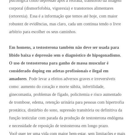
psicológica como depressão após a retirada, transtorno da imagem
corporal (dismorfofobia, vigorexia) e transtornos alimentares
(ortorexia). Essa é a informação que temos até hoje, com maior
robustez de evidências, mas claro, cada um continua tendo o livre
arbítrio para escolher os seus caminhos.
Em homens, a testosterona também não deve ser usada para
libido baixa e depressão sem o diagnóstico de hipogonadismo.
O uso de testosterona para ganho de massa muscular é
considerado doping em atletas profissionais e ilegal em
amadores
. Pode levar a efeitos adversos graves e irreversíveis
como: aumento do coração e morte súbita, infertilidade,
ginecomastia, problemas de fígado, policitemia e risco aumentado
de trombose, edema, retenção urinária para pessoas com hipertrofia
prostática, distúrbio do sono, supressão transitória ou definitiva da
função testicular com parada da produção de testosterona endógena
e necessidade de reposição de testosterona em longo prazo.
Você quer ter uma vida com maior bem-estar, sem limitações e mais