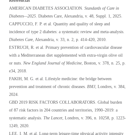
Referências
AMERICAN DIABETES ASSOCIATION.
Standards of Care in
Diabetes—2025
. Diabetes Care, Alexandria, v. 48, Suppl. 1, 2025.
CAPPUCCIO, F. P. et al. Quantity and quality of sleep and
incidence of type 2 diabetes: a systematic review and meta-analysis.
Diabetes Care
, Alexandria, v. 33, n. 2, p. 414-420, 2010.
ESTRUCH, R. et al. Primary prevention of cardiovascular disease
with a Mediterranean diet supplemented with extra-virgin olive oil
or nuts.
New England Journal of Medicine
, Boston, v. 378, n. 25, p.
e34, 2018.
FAKIH, M. G. et al. Lifestyle medicine: the bridge between
prevention and treatment of chronic diseases.
BMJ
, Londres, v. 384,
2024.
GBD 2019 RISK FACTORS COLLABORATORS. Global burden
of 87 risk factors in 204 countries and territories, 1990–2019: a
systematic analysis.
The Lancet
, Londres, v. 396, n. 10258, p. 1223-
1249, 2020.
LEE, I. M. et al. Long-term leisure-time physical activity intensity