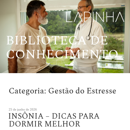
Pular
para
o
conteúdo
BIBLIOTECA DE
CONHECIMENTO
Categoria:
Gestão do Estresse
Publicado
25 de junho de 2026
INSÔNIA – DICAS PARA
em
DORMIR MELHOR