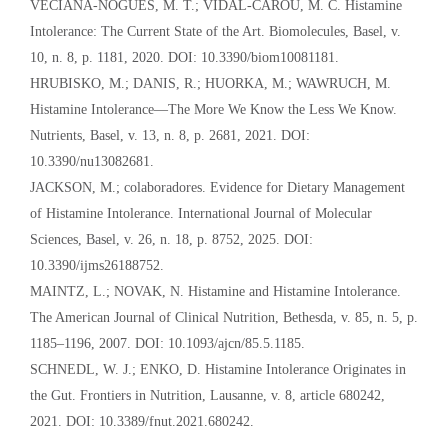
VECIANA-NOGUÉS, M. T.; VIDAL-CAROU, M. C. Histamine
Intolerance: The Current State of the Art. Biomolecules, Basel, v.
10, n. 8, p. 1181, 2020. DOI: 10.3390/biom10081181.
HRUBISKO, M.; DANIS, R.; HUORKA, M.; WAWRUCH, M.
Histamine Intolerance—The More We Know the Less We Know.
Nutrients, Basel, v. 13, n. 8, p. 2681, 2021. DOI:
10.3390/nu13082681.
JACKSON, M.; colaboradores. Evidence for Dietary Management
of Histamine Intolerance. International Journal of Molecular
Sciences, Basel, v. 26, n. 18, p. 8752, 2025. DOI:
10.3390/ijms26188752.
MAINTZ, L.; NOVAK, N. Histamine and Histamine Intolerance.
The American Journal of Clinical Nutrition, Bethesda, v. 85, n. 5, p.
1185–1196, 2007. DOI: 10.1093/ajcn/85.5.1185.
SCHNEDL, W. J.; ENKO, D. Histamine Intolerance Originates in
the Gut. Frontiers in Nutrition, Lausanne, v. 8, article 680242,
2021. DOI: 10.3389/fnut.2021.680242.