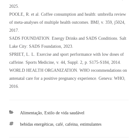
2025.
POOLE, R. et al. Coffee consumption and health: umbrella review
of meta-analyses of multiple health outcomes. BMJ, v. 359, j5024,
2017.
SADS FOUNDATION. Energy Drinks and SADS Conditions. Salt
Lake City: SADS Foundation, 2023.
SPRIET, L. L. Exercise and sport performance with low doses of
caffeine. Sports Medicine, v. 44, Suppl. 2, p. S175-S184, 2014.
WORLD HEALTH ORGANIZATION. WHO recommendations on
antenatal care for a positive pregnancy experience. Geneva: WHO,
2016.
Categorias
Alimentação
,
Estilo de vida saudável
Tags
bebidas energéticas
,
café
,
cafeina
,
estimulantes