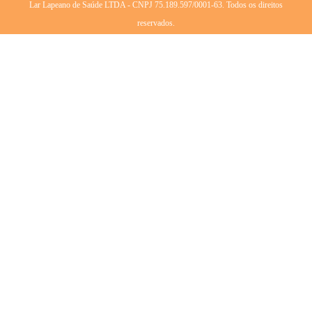
Lar Lapeano de Saúde LTDA - CNPJ 75.189.597/0001-63. Todos os direitos
reservados.