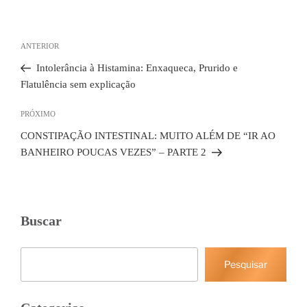
Navegação
de
Post
ANTERIOR
Post
anterior
Intolerância à Histamina: Enxaqueca, Prurido e
Flatulência sem explicação
Próximo
PRÓXIMO
post
CONSTIPAÇÃO INTESTINAL: MUITO ALÉM DE “IR AO
BANHEIRO POUCAS VEZES” – PARTE 2
Buscar
Pesquisar
Pesquisar