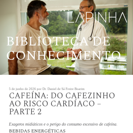
Pular
para
o
conteúdo
BIBLIOTECA DE
CONHECIMENTO
Publicado
5 de junho de 2026
por
Dr. Daniel de Sá Freire Boarim
CAFEÍNA: DO CAFEZINHO
em
AO RISCO CARDÍACO –
PARTE 2
Exageros midiáticos e o perigo do consumo excessivo de cafeína.
BEBIDAS ENERGÉTICAS