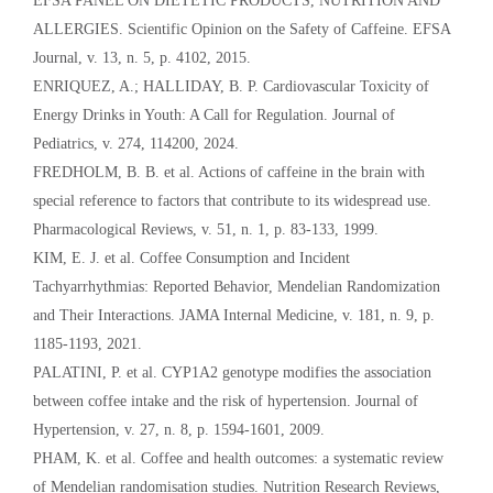
EFSA PANEL ON DIETETIC PRODUCTS, NUTRITION AND
ALLERGIES. Scientific Opinion on the Safety of Caffeine. EFSA
Journal, v. 13, n. 5, p. 4102, 2015.
ENRIQUEZ, A.; HALLIDAY, B. P. Cardiovascular Toxicity of
Energy Drinks in Youth: A Call for Regulation. Journal of
Pediatrics, v. 274, 114200, 2024.
FREDHOLM, B. B. et al. Actions of caffeine in the brain with
special reference to factors that contribute to its widespread use.
Pharmacological Reviews, v. 51, n. 1, p. 83-133, 1999.
KIM, E. J. et al. Coffee Consumption and Incident
Tachyarrhythmias: Reported Behavior, Mendelian Randomization
and Their Interactions. JAMA Internal Medicine, v. 181, n. 9, p.
1185-1193, 2021.
PALATINI, P. et al. CYP1A2 genotype modifies the association
between coffee intake and the risk of hypertension. Journal of
Hypertension, v. 27, n. 8, p. 1594-1601, 2009.
PHAM, K. et al. Coffee and health outcomes: a systematic review
of Mendelian randomisation studies. Nutrition Research Reviews,