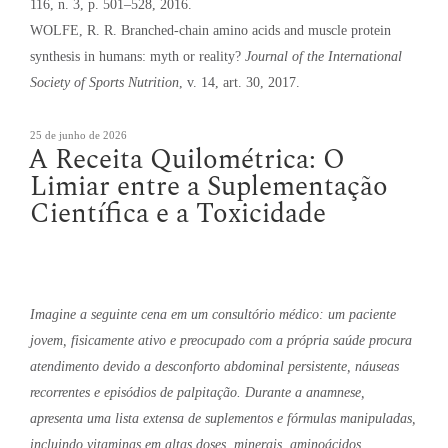
116, n. 3, p. 501–528, 2016.
WOLFE, R. R. Branched-chain amino acids and muscle protein
synthesis in humans: myth or reality?
Journal of the International
Society of Sports Nutrition
, v. 14, art. 30, 2017.
Publicado
25 de junho de 2026
A Receita Quilométrica: O
em
Limiar entre a Suplementação
Científica e a Toxicidade
Imagine a seguinte cena em um consultório médico: um paciente
jovem, fisicamente ativo e preocupado com a própria saúde procura
atendimento devido a desconforto abdominal persistente, náuseas
recorrentes e episódios de palpitação. Durante a anamnese,
apresenta uma lista extensa de suplementos e fórmulas manipuladas,
incluindo vitaminas em altas doses, minerais, aminoácidos,