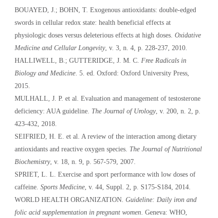
BOUAYED, J.; BOHN, T. Exogenous antioxidants: double-edged
swords in cellular redox state: health beneficial effects at
physiologic doses versus deleterious effects at high doses.
Oxidative
Medicine and Cellular Longevity
, v. 3, n. 4, p. 228-237, 2010.
HALLIWELL, B.; GUTTERIDGE, J. M. C.
Free Radicals in
Biology and Medicine
. 5. ed. Oxford: Oxford University Press,
2015.
MULHALL, J. P. et al. Evaluation and management of testosterone
deficiency: AUA guideline.
The Journal of Urology
, v. 200, n. 2, p.
423-432, 2018.
SEIFRIED, H. E. et al. A review of the interaction among dietary
antioxidants and reactive oxygen species.
The Journal of Nutritional
Biochemistry
, v. 18, n. 9, p. 567-579, 2007.
SPRIET, L. L. Exercise and sport performance with low doses of
caffeine.
Sports Medicine
, v. 44, Suppl. 2, p. S175-S184, 2014.
WORLD HEALTH ORGANIZATION.
Guideline: Daily iron and
folic acid supplementation in pregnant women
. Geneva: WHO,