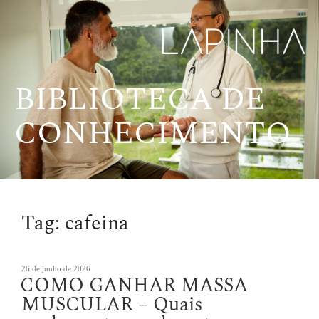
Pular
para
o
conteúdo
BIBLIOTECA DE
CONHECIMENTO
Tag:
cafeina
Publicado
26 de junho de 2026
COMO GANHAR MASSA
em
MUSCULAR – Quais