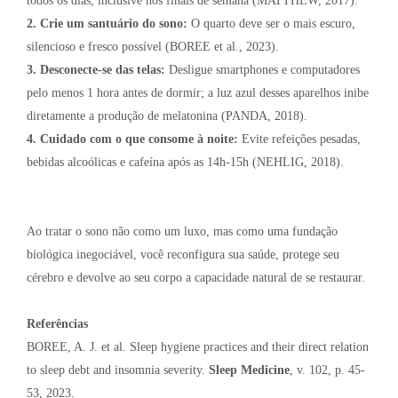
todos os dias, inclusive nos finais de semana (MATTHEW, 2017).
2. Crie um santuário do sono:
O quarto deve ser o mais escuro,
silencioso e fresco possível (BOREE et al., 2023).
3. Desconecte-se das telas:
Desligue smartphones e computadores
pelo menos 1 hora antes de dormir; a luz azul desses aparelhos inibe
diretamente a produção de melatonina (PANDA, 2018).
4. Cuidado com o que consome à noite:
Evite refeições pesadas,
bebidas alcoólicas e cafeína após as 14h-15h (NEHLIG, 2018).
Ao tratar o sono não como um luxo, mas como uma fundação
biológica inegociável, você reconfigura sua saúde, protege seu
cérebro e devolve ao seu corpo a capacidade natural de se restaurar.
Referências
BOREE, A. J. et al. Sleep hygiene practices and their direct relation
to sleep debt and insomnia severity.
Sleep Medicine
, v. 102, p. 45-
53, 2023.