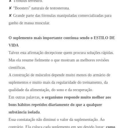
✘ Tribulus terrestris.
✘ “Boosters” naturais de testosterona.
✘ Grande parte das fórmulas manipuladas comercializadas para
ganho de massa muscular.
O suplemento mais importante continua sendo o ESTILO DE
VIDA
Talvez esta afirmação decepcione quem procura soluções rápidas.
Mas ela resume fielmente o que mostram as melhores revisões
científicas.
A construção de músculos depende muito menos do armário de
suplementos e muito mais da regularidade do treinamento, da
qualidade da alimentação, do sono e da recuperação.
Em outras palavras,
o organismo responde muito melhor aos
bons hábitos repetidos diariamente do que a qualquer
substância isolada
.
Essa constatação não diminui o valor da suplementação. Ao
contrário. Ela coloca cada suplemento em seu devido lugar:
como