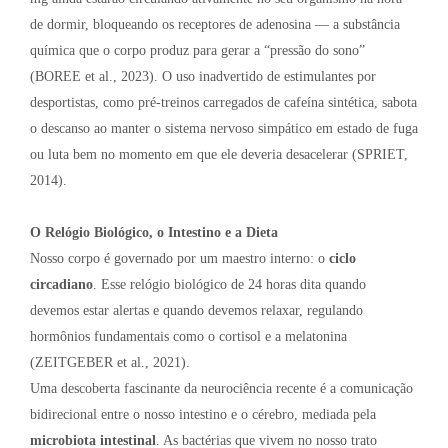
de dormir, bloqueando os receptores de adenosina — a substância
química que o corpo produz para gerar a “pressão do sono”
(BOREE et al., 2023). O uso inadvertido de estimulantes por
desportistas, como pré-treinos carregados de cafeína sintética, sabota
o descanso ao manter o sistema nervoso simpático em estado de fuga
ou luta bem no momento em que ele deveria desacelerar (SPRIET,
2014).
O Relógio Biológico, o Intestino e a Dieta
Nosso corpo é governado por um maestro interno: o
ciclo
circadiano
. Esse relógio biológico de 24 horas dita quando
devemos estar alertas e quando devemos relaxar, regulando
hormônios fundamentais como o cortisol e a melatonina
(ZEITGEBER et al., 2021).
Uma descoberta fascinante da neurociência recente é a comunicação
bidirecional entre o nosso intestino e o cérebro, mediada pela
microbiota intestinal
. As bactérias que vivem no nosso trato