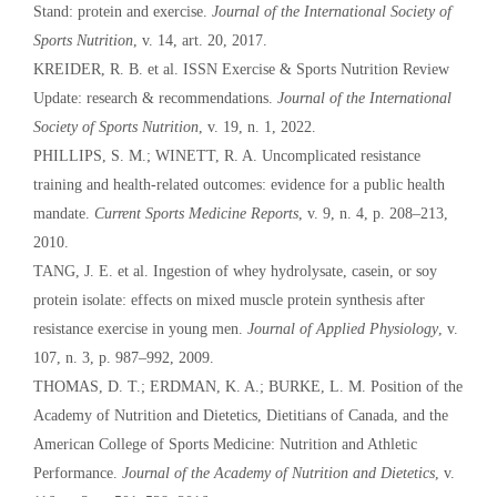
Stand: protein and exercise.
Journal of the International Society of
Sports Nutrition
, v. 14, art. 20, 2017.
KREIDER, R. B. et al. ISSN Exercise & Sports Nutrition Review
Update: research & recommendations.
Journal of the International
Society of Sports Nutrition
, v. 19, n. 1, 2022.
PHILLIPS, S. M.; WINETT, R. A. Uncomplicated resistance
training and health-related outcomes: evidence for a public health
mandate.
Current Sports Medicine Reports
, v. 9, n. 4, p. 208–213,
2010.
TANG, J. E. et al. Ingestion of whey hydrolysate, casein, or soy
protein isolate: effects on mixed muscle protein synthesis after
resistance exercise in young men.
Journal of Applied Physiology
, v.
107, n. 3, p. 987–992, 2009.
THOMAS, D. T.; ERDMAN, K. A.; BURKE, L. M. Position of the
Academy of Nutrition and Dietetics, Dietitians of Canada, and the
American College of Sports Medicine: Nutrition and Athletic
Performance.
Journal of the Academy of Nutrition and Dietetics
, v.