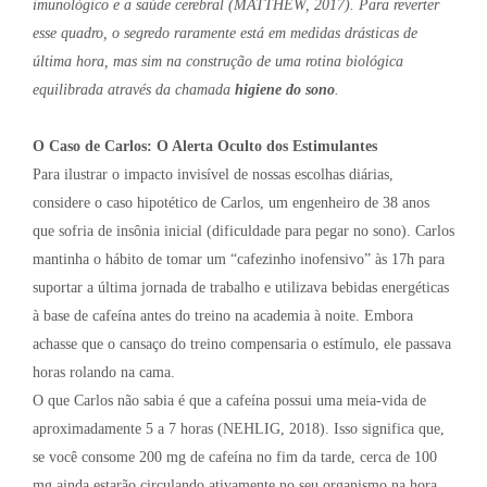
imunológico e a saúde cerebral (MATTHEW, 2017). Para reverter
esse quadro, o segredo raramente está em medidas drásticas de
última hora, mas sim na construção de uma rotina biológica
equilibrada através da chamada
higiene do sono
.
O Caso de Carlos: O Alerta Oculto dos Estimulantes
Para ilustrar o impacto invisível de nossas escolhas diárias,
considere o caso hipotético de Carlos, um engenheiro de 38 anos
que sofria de insônia inicial (dificuldade para pegar no sono). Carlos
mantinha o hábito de tomar um “cafezinho inofensivo” às 17h para
suportar a última jornada de trabalho e utilizava bebidas energéticas
à base de cafeína antes do treino na academia à noite. Embora
achasse que o cansaço do treino compensaria o estímulo, ele passava
horas rolando na cama.
O que Carlos não sabia é que a cafeína possui uma meia-vida de
aproximadamente 5 a 7 horas (NEHLIG, 2018). Isso significa que,
se você consome 200 mg de cafeína no fim da tarde, cerca de 100
mg ainda estarão circulando ativamente no seu organismo na hora