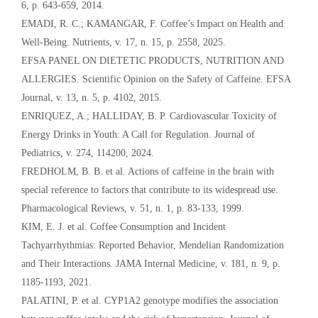
6, p. 643-659, 2014.
EMADI, R. C.; KAMANGAR, F. Coffee’s Impact on Health and
Well-Being. Nutrients, v. 17, n. 15, p. 2558, 2025.
EFSA PANEL ON DIETETIC PRODUCTS, NUTRITION AND
ALLERGIES. Scientific Opinion on the Safety of Caffeine. EFSA
Journal, v. 13, n. 5, p. 4102, 2015.
ENRIQUEZ, A.; HALLIDAY, B. P. Cardiovascular Toxicity of
Energy Drinks in Youth: A Call for Regulation. Journal of
Pediatrics, v. 274, 114200, 2024.
FREDHOLM, B. B. et al. Actions of caffeine in the brain with
special reference to factors that contribute to its widespread use.
Pharmacological Reviews, v. 51, n. 1, p. 83-133, 1999.
KIM, E. J. et al. Coffee Consumption and Incident
Tachyarrhythmias: Reported Behavior, Mendelian Randomization
and Their Interactions. JAMA Internal Medicine, v. 181, n. 9, p.
1185-1193, 2021.
PALATINI, P. et al. CYP1A2 genotype modifies the association