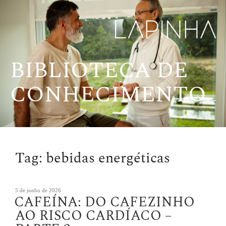
Pular
para
o
conteúdo
BIBLIOTECA DE
CONHECIMENTO
Tag:
bebidas energéticas
Publicado
5 de junho de 2026
CAFEÍNA: DO CAFEZINHO
em
AO RISCO CARDÍACO –