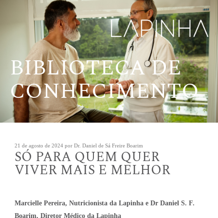
Pular
para
o
conteúdo
BIBLIOTECA DE
CONHECIMENTO
Publicado
21 de agosto de 2024
por
Dr. Daniel de Sá Freire Boarim
SÓ PARA QUEM QUER
em
VIVER MAIS E MELHOR
Marcielle Pereira, Nutricionista da Lapinha e Dr Daniel S. F.
Boarim, Diretor Médico da Lapinha