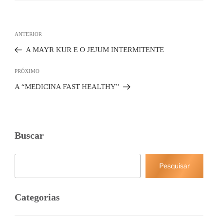
Navegação
de
Post
ANTERIOR
Post
anterior
A MAYR KUR E O JEJUM INTERMITENTE
Próximo
PRÓXIMO
post
A “MEDICINA FAST HEALTHY”
Buscar
Pesquisar
Pesquisar
Categorias