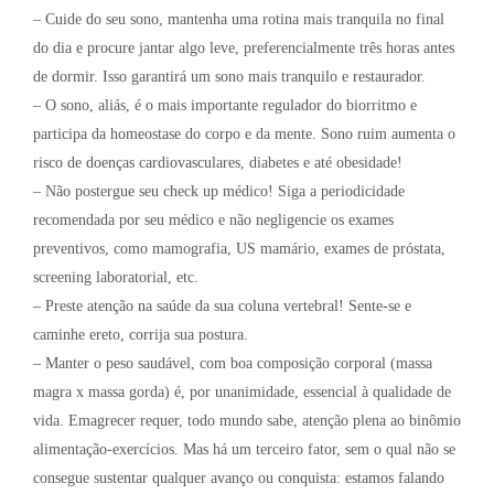
– Cuide do seu sono, mantenha uma rotina mais tranquila no final
do dia e procure jantar algo leve, preferencialmente três horas antes
de dormir. Isso garantirá um sono mais tranquilo e restaurador.
– O sono, aliás, é o mais importante regulador do biorritmo e
participa da homeostase do corpo e da mente. Sono ruim aumenta o
risco de doenças cardiovasculares, diabetes e até obesidade!
– Não postergue seu check up médico! Siga a periodicidade
recomendada por seu médico e não negligencie os exames
preventivos, como mamografia, US mamário, exames de próstata,
screening laboratorial, etc.
– Preste atenção na saúde da sua coluna vertebral! Sente-se e
caminhe ereto, corrija sua postura.
– Manter o peso saudável, com boa composição corporal (massa
magra x massa gorda) é, por unanimidade, essencial à qualidade de
vida. Emagrecer requer, todo mundo sabe, atenção plena ao binômio
alimentação-exercícios. Mas há um terceiro fator, sem o qual não se
consegue sustentar qualquer avanço ou conquista: estamos falando