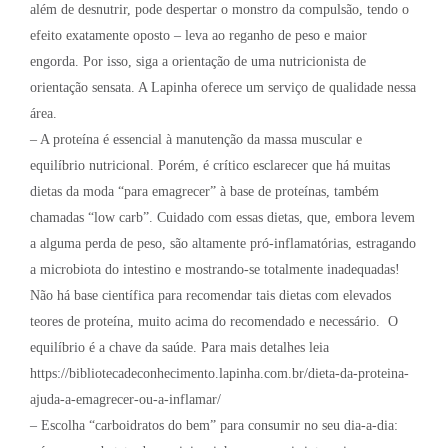
além de desnutrir, pode despertar o monstro da compulsão, tendo o
efeito exatamente oposto – leva ao reganho de peso e maior
engorda. Por isso, siga a orientação de uma nutricionista de
orientação sensata. A Lapinha oferece um serviço de qualidade nessa
área.
– A proteína é essencial à manutenção da massa muscular e
equilíbrio nutricional. Porém, é crítico esclarecer que há muitas
dietas da moda “para emagrecer” à base de proteínas, também
chamadas “low carb”. Cuidado com essas dietas, que, embora levem
a alguma perda de peso, são altamente pró-inflamatórias, estragando
a microbiota do intestino e mostrando-se totalmente inadequadas!
Não há base científica para recomendar tais dietas com elevados
teores de proteína, muito acima do recomendado e necessário. O
equilíbrio é a chave da saúde. Para mais detalhes leia
https://bibliotecadeconhecimento.lapinha.com.br/dieta-da-proteina-
ajuda-a-emagrecer-ou-a-inflamar/
– Escolha “carboidratos do bem” para consumir no seu dia-a-dia: