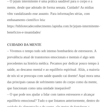
– O jejum intermitente é uma prática saudável para o corpo e a
mente, desde que adotado de forma sensata. Cuidado! As mídias
vêm vandalizando esse assunto. Para informações sérias, com
embasamento científico leia:
https://bibliotecadeconhecimento.lapinha.com.br/jejum-intermitente-
beneficios-e-insanidades/
CUIDADO DA MENTE
– Vivemos o tempo todo sob intenso bombardeio de estressores. A
prevalência atual de transtornos emocionais e mentais é algo sem
precedentes na história médica. Pecamos por dedicar pouco tempo à
saúde, ao descanso mental e ao equilíbrio espiritual. Aliás, a maioria
de nós só se preocupa com saúde quando cai doente! Aqui mora uma
das principais causas de sofrimento tanto do corpo como da mente,
que funcionam como uma unidade inseparável!
– O que pode nos ajudar a lidar com tantos estressores e alcançar
equilíbrio emocional? Tudo o que listamos anteriormente, dentro do
cuidado da alimentação e do corpo, são meios de fortalecer a