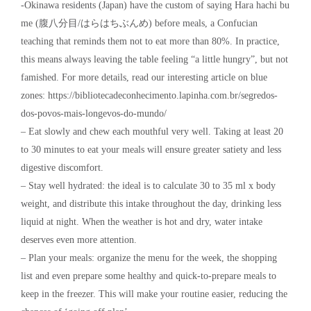
-Okinawa residents (Japan) have the custom of saying Hara hachi bu
me (腹八分目/はらはちぶんめ) before meals, a Confucian
teaching that reminds them not to eat more than 80%. In practice,
this means always leaving the table feeling “a little hungry”, but not
famished. For more details, read our interesting article on blue
zones: https://bibliotecadeconhecimento.lapinha.com.br/segredos-
dos-povos-mais-longevos-do-mundo/
– Eat slowly and chew each mouthful very well. Taking at least 20
to 30 minutes to eat your meals will ensure greater satiety and less
digestive discomfort.
– Stay well hydrated: the ideal is to calculate 30 to 35 ml x body
weight, and distribute this intake throughout the day, drinking less
liquid at night. When the weather is hot and dry, water intake
deserves even more attention.
– Plan your meals: organize the menu for the week, the shopping
list and even prepare some healthy and quick-to-prepare meals to
keep in the freezer. This will make your routine easier, reducing the