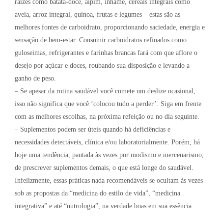
raízes como batata-doce, aipim, inhame, cereais integrais como
aveia, arroz integral, quinoa, frutas e legumes – estas são as
melhores fontes de carboidrato, proporcionando saciedade, energia e
sensação de bem-estar. Consumir carboidratos refinados como
guloseimas, refrigerantes e farinhas brancas fará com que aflore o
desejo por açúcar e doces, roubando sua disposição e levando a
ganho de peso.
– Se apesar da rotina saudável você comete um deslize ocasional,
isso não significa que você ‘colocou tudo a perder’. Siga em frente
com as melhores escolhas, na próxima refeição ou no dia seguinte.
– Suplementos podem ser úteis quando há deficiências e
necessidades detectáveis, clínica e/ou laboratorialmente. Porém, há
hoje uma tendência, pautada às vezes por modismo e mercenarismo,
de prescrever suplementos demais, o que está longe do saudável.
Infelizmente, essas práticas nada recomendáveis se ocultam às vezes
sob as propostas da “medicina do estilo de vida”, “medicina
integrativa” e até “nutrologia”, na verdade boas em sua essência.