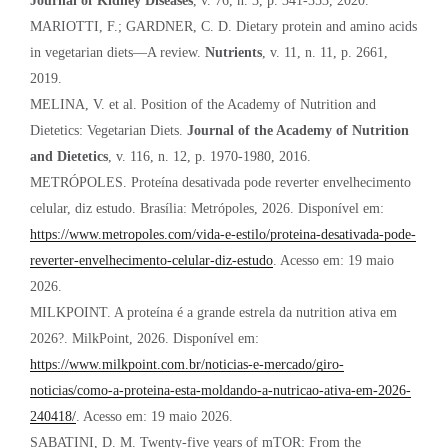
Journal of Kidney Diseases
, v. 76, n. 3, p. 341-353, 2020.
MARIOTTI, F.; GARDNER, C. D. Dietary protein and amino acids
in vegetarian diets—A review.
Nutrients
, v. 11, n. 11, p. 2661,
2019.
MELINA, V. et al. Position of the Academy of Nutrition and
Dietetics: Vegetarian Diets.
Journal of the Academy of Nutrition
and Dietetics
, v. 116, n. 12, p. 1970-1980, 2016.
METRÓPOLES. Proteína desativada pode reverter envelhecimento
celular, diz estudo. Brasília: Metrópoles, 2026. Disponível em:
https://www.metropoles.com/vida-e-estilo/proteina-desativada-pode-
reverter-envelhecimento-celular-diz-estudo
. Acesso em: 19 maio
2026.
MILKPOINT. A proteína é a grande estrela da nutrition ativa em
2026?. MilkPoint, 2026. Disponível em:
https://www.milkpoint.com.br/noticias-e-mercado/giro-
noticias/como-a-proteina-esta-moldando-a-nutricao-ativa-em-2026-
240418/
. Acesso em: 19 maio 2026.
SABATINI, D. M. Twenty-five years of mTOR: From the