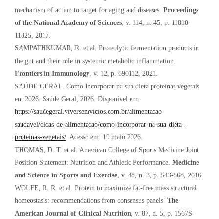
mechanism of action to target for aging and diseases.
Proceedings
of the National Academy of Sciences
, v. 114, n. 45, p. 11818-
11825, 2017.
SAMPATHKUMAR, R. et al. Proteolytic fermentation products in
the gut and their role in systemic metabolic inflammation.
Frontiers in Immunology
, v. 12, p. 690112, 2021.
SAÚDE GERAL. Como Incorporar na sua dieta proteínas vegetais
em 2026. Saúde Geral, 2026. Disponível em:
https://saudegeral.viversemvicios.com.br/alimentacao-
saudavel/dicas-de-alimentacao/como-incorporar-na-sua-dieta-
proteinas-vegetais/
. Acesso em: 19 maio 2026.
THOMAS, D. T. et al. American College of Sports Medicine Joint
Position Statement: Nutrition and Athletic Performance.
Medicine
and Science in Sports and Exercise
, v. 48, n. 3, p. 543-568, 2016.
WOLFE, R. R. et al. Protein to maximize fat-free mass structural
homeostasis: recommendations from consensus panels.
The
American Journal of Clinical Nutrition
, v. 87, n. 5, p. 1567S-