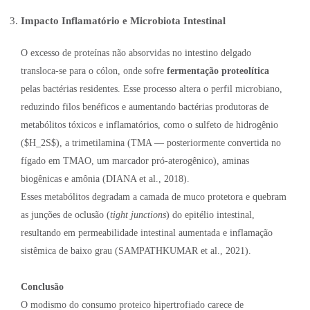
Impacto Inflamatório e Microbiota Intestinal
O excesso de proteínas não absorvidas no intestino delgado
transloca-se para o cólon, onde sofre
fermentação proteolítica
pelas bactérias residentes. Esse processo altera o perfil microbiano,
reduzindo filos benéficos e aumentando bactérias produtoras de
metabólitos tóxicos e inflamatórios, como o sulfeto de hidrogênio
($H_2S$), a trimetilamina (TMA — posteriormente convertida no
fígado em TMAO, um marcador pró-aterogênico), aminas
biogênicas e amônia (DIANA et al., 2018).
Esses metabólitos degradam a camada de muco protetora e quebram
as junções de oclusão (
tight junctions
) do epitélio intestinal,
resultando em permeabilidade intestinal aumentada e inflamação
sistêmica de baixo grau (SAMPATHKUMAR et al., 2021).
Conclusão
O modismo do consumo proteico hipertrofiado carece de