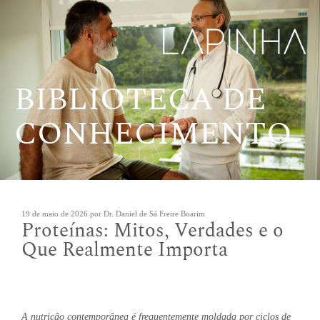
Pular
para
o
conteúdo
BIBLIOTECA DE
CONHECIMENTO
Publicado
19 de maio de 2026
por
Dr. Daniel de Sá Freire Boarim
Proteínas: Mitos, Verdades e o
em
Que Realmente Importa
A nutrição contemporânea é frequentemente moldada por ciclos de