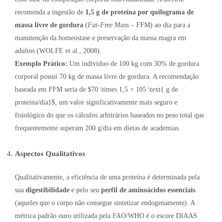
recomenda a ingestão de
1,5 g de proteína por quilograma de
massa livre de gordura
(
Fat-Free Mass
– FFM) ao dia para a
manutenção da homeostase e preservação da massa magra em
adultos (WOLFE et al., 2008).
Exemplo Prático:
Um indivíduo de 100 kg com 30% de gordura
corporal possui 70 kg de massa livre de gordura. A recomendação
baseada em FFM seria de $70 \times 1,5 = 105 \text{ g de
proteína/dia}$, um valor significativamente mais seguro e
fisiológico do que os cálculos arbitrários baseados no peso total que
frequentemente superam 200 g/dia em dietas de academias.
Aspectos Qualitativos
Qualitativamente, a eficiência de uma proteína é determinada pela
sua
digestibilidade
e pelo seu
perfil de aminoácidos essenciais
(aqueles que o corpo não consegue sintetizar endogenamente). A
métrica padrão ouro utilizada pela FAO/WHO é o escore DIAAS