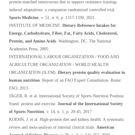
protein-matched omnivorous diet to support resistance training-
induced adaptations: a companion randomized controlled trial.
Sports Medicine
, v. 51, n. 6, p. 1317-1330, 2021.
INSTITUTE OF MEDICINE.
Dietary Reference Intakes for
Energy, Carbohydrate, Fiber, Fat, Fatty Acids, Cholesterol,
Protein, and Amino Acids
. Washington, DC: The National
Academies Press, 2005.
INTERNATIONAL LABOUR ORGANIZATION / FOOD AND
AGRICULTURE ORGANIZATION / WORLD HEALTH
ORGANIZATION (ILEM).
Dietary protein quality evaluation in
human nutrition
: Report of an FAO Expert Consultation. Rome:
FAO, 2013.
JÄGER, R. et al. International Society of Sports Nutrition Position
Stand: protein and exercise.
Journal of the International Society
of Sports Nutrition
, v. 14, n. 1, p. 20-45, 2017.
KOEHN, J. et al. High-protein diet and kidney health: A systematic
review and meta-analysis of internal clinical trials.
American