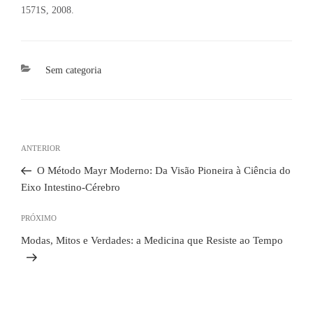
1571S, 2008.
Categorias
Sem categoria
Navegação
de
Post
ANTERIOR
Post
anterior
O Método Mayr Moderno: Da Visão Pioneira à Ciência do
Eixo Intestino-Cérebro
Próximo
PRÓXIMO
post
Modas, Mitos e Verdades: a Medicina que Resiste ao Tempo