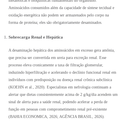
metabólicas e bioquímicas fundamentais do organismo.
Aminoácidos consumidos além da capacidade de síntese tecidual e
oxidação energética não podem ser armazenados pelo corpo na
forma de proteína; eles são obrigatoriamente desaminados.
Sobrecarga Renal e Hepática
A desaminação hepática dos aminoácidos em excesso gera amônia,
que precisa ser convertida em ureia para excreção renal. Esse
processo eleva cronicamente a taxa de filtração glomerular,
induzindo hiperfiltração e acelerando o declínio funcional renal em
indivíduos com predisposição ou doença renal crônica subclínica
(KOEHN et al., 2020). Especialistas em nefrologia continuam a
alertar que dietas consistentemente acima de 2 g/kg/dia acendem um
sinal de alerta para a saúde renal, podendo acelerar a perda de
função em pessoas com comprometimento renal pré-existente
(BAHIA ECONOMICA, 2026; AGÊNCIA BRASIL, 2026).