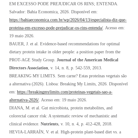
EM EXCESSO PODE PREJUDICAR OS RINS; ENTENDA.
Salvador: Bahia Economica, 2026. Disponível em:
https://bahiaeconomica.com.br/wp/2026/04/13/especialista-diz-que-
proteina-em-excesso-pode-prejudicar-os-rins-entenda/
. Acesso em:
19 maio 2026.
BAUER, J. et al. Evidence-based recommendations for optimal
dietary protein intake in older people: a position paper from the
PROT-AGE Study Group.
Journal of the American Medical
Directors Association
, v. 14, n. 8, p. 542-559, 2013.
BREAKING MY LIMITS. Sem carne? Estas proteínas vegetais são
a alternativa (2026). Lisboa: Breaking My Limits, 2026. Disponível
em:
https://breakingmylimits.com/proteinas-vegetais-sao-a-
alternativa-2026/
. Acesso em: 19 maio 2026.
DIANA, M. et al. Gut microbiota, protein metabolites, and
colorectal cancer risk: A systematic review of mechanistic and
clinical evidence.
Nutrients
, v. 10, n. 4, p. 412-428, 2018.
HEVIA-LARRAÍN, V. et al. High-protein plant-based diet vs. a