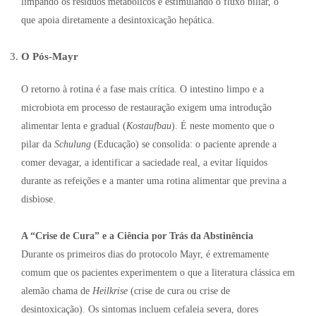
limpando os resíduos metabólicos e estimulando o fluxo biliar, o
que apoia diretamente a desintoxicação hepática.
O Pós-Mayr
O retorno à rotina é a fase mais crítica. O intestino limpo e a
microbiota em processo de restauração exigem uma introdução
alimentar lenta e gradual (
Kostaufbau
). É neste momento que o
pilar da
Schulung
(Educação) se consolida: o paciente aprende a
comer devagar, a identificar a saciedade real, a evitar líquidos
durante as refeições e a manter uma rotina alimentar que previna a
disbiose.
A “Crise de Cura” e a Ciência por Trás da Abstinência
Durante os primeiros dias do protocolo Mayr, é extremamente
comum que os pacientes experimentem o que a literatura clássica em
alemão chama de
Heilkrise
(crise de cura ou crise de
desintoxicação). Os sintomas incluem cefaleia severa, dores