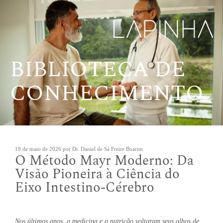
Pular
para
o
conteúdo
BIBLIOTECA DE
CONHECIMENTO
Publicado
19 de maio de 2026
por
Dr. Daniel de Sá Freire Boarim
O Método Mayr Moderno: Da
em
Visão Pioneira à Ciência do
Eixo Intestino-Cérebro
Nos últimos anos, a medicina e a nutrição voltaram seus olhos de