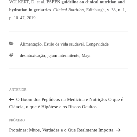
VOLKERT, D. et al.
ESPEN guideline on clinical nutrition and
hydration in geriatrics.
Clinical Nutrition
, Edinburgh, v. 38, n. 1,
p. 10–47, 2019.
Categorias
Alimentação
,
Estilo de vida saudável
,
Longevidade
Tags
desintoxicação
,
jejum intermitente
,
Mayr
Navegação
de
Post
ANTERIOR
Post
anterior
O Boom dos Peptídeos na Medicina e Nutrição: O que é
Ciência, o que é Hipótese e os Riscos Ocultos
Próximo
PRÓXIMO
post
Proteínas: Mitos, Verdades e o Que Realmente Importa