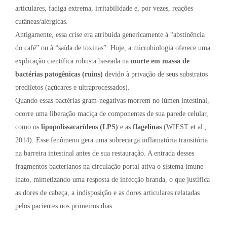
articulares, fadiga extrema, irritabilidade e, por vezes, reações
cutâneas/alérgicas.
Antigamente, essa crise era atribuída genericamente à “abstinência
do café” ou à “saída de toxinas”. Hoje, a microbiologia oferece uma
explicação científica robusta baseada na
morte em massa de
bactérias patogênicas (ruins)
devido à privação de seus substratos
prediletos (açúcares e ultraprocessados).
Quando essas bactérias gram-negativas morrem no lúmen intestinal,
ocorre uma liberação maciça de componentes de sua parede celular,
como os
lipopolissacarídeos (LPS)
e as
flagelinas
(WIEST et al.,
2014). Esse fenômeno gera uma sobrecarga inflamatória transitória
na barreira intestinal antes de sua restauração. A entrada desses
fragmentos bacterianos na circulação portal ativa o sistema imune
inato, mimetizando uma resposta de infecção branda, o que justifica
as dores de cabeça, a indisposição e as dores articulares relatadas
pelos pacientes nos primeiros dias.