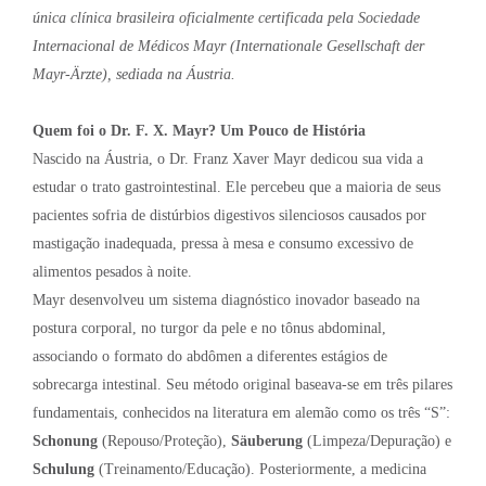
única clínica brasileira oficialmente certificada pela Sociedade
Internacional de Médicos Mayr (Internationale Gesellschaft der
Mayr-Ärzte), sediada na Áustria.
Quem foi o Dr. F. X. Mayr? Um Pouco de História
Nascido na Áustria, o Dr. Franz Xaver Mayr dedicou sua vida a
estudar o trato gastrointestinal. Ele percebeu que a maioria de seus
pacientes sofria de distúrbios digestivos silenciosos causados por
mastigação inadequada, pressa à mesa e consumo excessivo de
alimentos pesados à noite.
Mayr desenvolveu um sistema diagnóstico inovador baseado na
postura corporal, no turgor da pele e no tônus abdominal,
associando o formato do abdômen a diferentes estágios de
sobrecarga intestinal. Seu método original baseava-se em três pilares
fundamentais, conhecidos na literatura em alemão como os três “S”:
Schonung
(Repouso/Proteção),
Säuberung
(Limpeza/Depuração) e
Schulung
(Treinamento/Educação). Posteriormente, a medicina