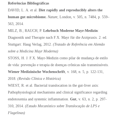
Referências Bibliográficas
DAVID, L. A. et al.
Diet rapidly and reproducibly alters the
human gut microbiome.
Nature
, London, v. 505, n. 7484, p. 559–
563, 2014.
MILZ, B.; RAUCH, P.
Lehrbuch Moderne Mayr-Medizin
:
Diagnostik und Therapie nach F.X. Mayr für die Arztpraxis. 2. ed.
Stuttgart: Haug Verlag, 2012.
(Tratado de Referência em Alemão
sobre a Medicina Mayr Moderna)
STOSS, H. J. F.X. Mayr-Medizin como pilar de mudança de estilo
de vida: prevenção e terapia de doenças crônicas não transmissíveis.
Wiener Medizinische Wochenschrift
, v. 168, n. 5, p. 122-131,
2018.
(Revisão Clínica e Histórica)
WIEST, R. et al. Bacterial translocation in the gut-liver axis:
Pathophysiological mechanisms and clinical significance regarding
endotoxemia and systemic inflammation.
Gut
, v. 63, n. 2, p. 297-
310, 2014.
(Estudo Mecanístico sobre Translocação de LPS e
Flagelinas)