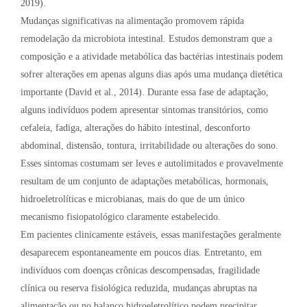
2019).
Mudanças significativas na alimentação promovem rápida
remodelação da microbiota intestinal. Estudos demonstram que a
composição e a atividade metabólica das bactérias intestinais podem
sofrer alterações em apenas alguns dias após uma mudança dietética
importante (David et al., 2014). Durante essa fase de adaptação,
alguns indivíduos podem apresentar sintomas transitórios, como
cefaleia, fadiga, alterações do hábito intestinal, desconforto
abdominal, distensão, tontura, irritabilidade ou alterações do sono.
Esses sintomas costumam ser leves e autolimitados e provavelmente
resultam de um conjunto de adaptações metabólicas, hormonais,
hidroeletrolíticas e microbianas, mais do que de um único
mecanismo fisiopatológico claramente estabelecido.
Em pacientes clinicamente estáveis, essas manifestações geralmente
desaparecem espontaneamente em poucos dias. Entretanto, em
indivíduos com doenças crônicas descompensadas, fragilidade
clínica ou reserva fisiológica reduzida, mudanças abruptas na
alimentação ou no balanço hidroeletrolítico podem precipitar