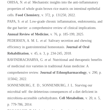
OHISA, N.
et al.
Mechanistic insights into the anti-inflammatory
properties of whole grain brown rice matrix on intestinal epithelial
cells.
Food Chemistry
, v. 372, p. 131250, 2022.
PAPA, S.
et al.
Low-grade chronic inflammation, endotoxemia, and
the gut barrier: a comprehensive review of clinical implications.
Annual Review of Medicine
, v. 76, p. 185-199, 2025.
PEDERSEN, A. M. L.
et al.
Salivary secretion and chewing
efficiency in gastrointestinal homeostasis.
Journal of Oral
Rehabilitation
, v. 45, n. 3, p. 234-245, 2018.
RAVINDRACHARYA, G.
et al.
Nutritional and therapeutic benefits
of medicinal rice varieties in traditional Asian medicine: A
comprehensive review.
Journal of Ethnopharmacology
, v. 290, p.
115042, 2022.
SONNENBURG, E. D.; SONNENBURG, J. L. Starving our
microbial self: the deleterious consequences of a diet deficient in
microbiota-accessible carbohydrates.
Cell Metabolism
, v. 20, n. 5,
p. 779-786, 2014.