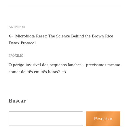
Navegação
de
Post
ANTERIOR
Post
anterior
Microbiota Reset: The Science Behind the Brown Rice
Detox Protocol
Próximo
PRÓXIMO
post
O perigo invisível dos pequenos lanches – precisamos mesmo
comer de três em três horas?
Buscar
Pesquisar
Pesquisar