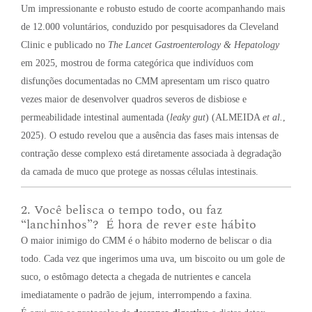
Um impressionante e robusto estudo de coorte acompanhando mais
de 12.000 voluntários, conduzido por pesquisadores da Cleveland
Clinic e publicado no
The Lancet Gastroenterology & Hepatology
em 2025, mostrou de forma categórica que indivíduos com
disfunções documentadas no CMM apresentam um risco quatro
vezes maior de desenvolver quadros severos de disbiose e
permeabilidade intestinal aumentada (
leaky gut
) (ALMEIDA
et al.
,
2025). O estudo revelou que a ausência das fases mais intensas de
contração desse complexo está diretamente associada à degradação
da camada de muco que protege as nossas células intestinais.
2. Você belisca o tempo todo, ou faz
“lanchinhos”? É hora de rever este hábito
O maior inimigo do CMM é o hábito moderno de beliscar o dia
todo. Cada vez que ingerimos uma uva, um biscoito ou um gole de
suco, o estômago detecta a chegada de nutrientes e cancela
imediatamente o padrão de jejum, interrompendo a faxina.