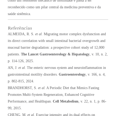
como um fenômeno mecânico de motilidade e passa a ser
reconhecido como um pilar central da medicina preventiva e da
saúde sistêmica.
Referências
ALMEIDA, R. S.
et al.
Migrating motor complex dysfunction and
its direct correlation with small intestinal bacterial overgrowth and
mucosal barrier degradation: a prospective cohort study of 12,000
patients.
The Lancet Gastroenterology & Hepatology
, v. 10, n. 2,
p. 114-126, 2025.
AN, J.
et al.
The enteric nervous system and neuroinflammation in
gastrointestinal motility disorders.
Gastroenterology
, v. 166, n. 4,
p. 802-815, 2024.
BRANDHORST, S.
et al.
A Periodic Diet that Mimics Fasting
Promotes Multi-System Regeneration, Enhanced Cognitive
Performance, and Healthspan.
Cell Metabolism
, v. 22, n. 1, p. 86-
99, 2015.
CHENG, M.
et al.
Exercise intensity and its dual effects on