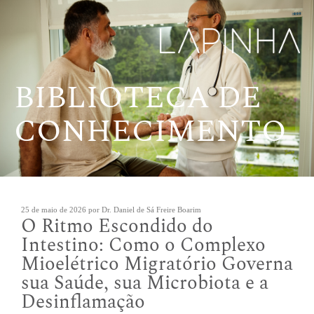
Pular
para
o
conteúdo
BIBLIOTECA DE
CONHECIMENTO
Publicado
25 de maio de 2026
por
Dr. Daniel de Sá Freire Boarim
O Ritmo Escondido do
em
Intestino: Como o Complexo
Mioelétrico Migratório Governa
sua Saúde, sua Microbiota e a
Desinflamação