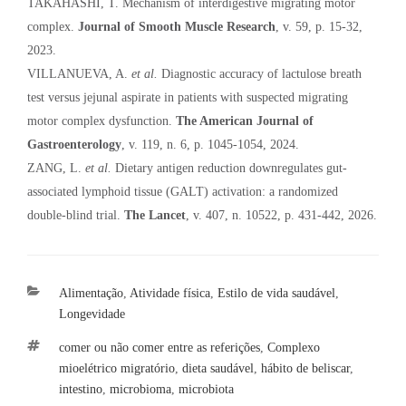
TAKAHASHI, T. Mechanism of interdigestive migrating motor
complex.
Journal of Smooth Muscle Research
, v. 59, p. 15-32,
2023.
VILLANUEVA, A.
et al.
Diagnostic accuracy of lactulose breath
test versus jejunal aspirate in patients with suspected migrating
motor complex dysfunction.
The American Journal of
Gastroenterology
, v. 119, n. 6, p. 1045-1054, 2024.
ZANG, L.
et al.
Dietary antigen reduction downregulates gut-
associated lymphoid tissue (GALT) activation: a randomized
double-blind trial.
The Lancet
, v. 407, n. 10522, p. 431-442, 2026.
Categorias
Alimentação
,
Atividade física
,
Estilo de vida saudável
,
Longevidade
Tags
comer ou não comer entre as referições
,
Complexo
mioelétrico migratório
,
dieta saudável
,
hábito de beliscar
,
intestino
,
microbioma
,
microbiota