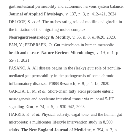
gastrointestinal permeability and autonomic nervous system balance.
Journal of Applied Physiology
, v. 137, n. 3, p. 412-421, 2024.
DELOOF, S.
et al.
The orchestrating role of motilin and ghrelin in
the initiation of the migrating motor complex.
Neurogastroenterology & Motility
, v. 35, n. 8, e14620, 2023.
FAN, Y.; PEDERSEN, O. Gut microbiota in human metabolic
health and disease.
Nature Reviews Microbiology
, v. 19, n. 1, p.
55-71, 2021.
FASANO, A. All disease begins in the (leaky) gut: role of zonulin-
mediated gut permeability in the pathogenesis of some chronic
inflammatory diseases.
F1000Research
, v. 9, p. 1-13, 2020.
GARCIA, L. M.
et al.
Short-chain fatty acids promote enteric
neurogenesis and accelerate intestinal transit via mucosal 5-HT
signaling.
Gut
, v. 74, n. 5, p. 930-942, 2025.
HARRIS, K.
et al.
Physical activity, vagal tone, and the human gut
microbiota: a multicenter lifestyle intervention study in 8,500
adults.
The New England Journal of Medicine
, v. 394, n. 3, p.