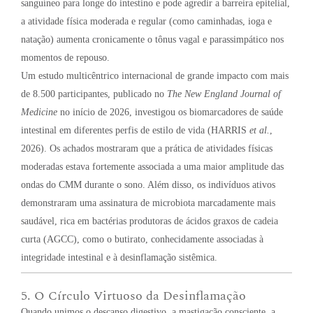
sanguíneo para longe do intestino e pode agredir a barreira epitelial,
a atividade física moderada e regular (como caminhadas, ioga e
natação) aumenta cronicamente o tônus vagal e parassimpático nos
momentos de repouso.
Um estudo multicêntrico internacional de grande impacto com mais
de 8.500 participantes, publicado no
The New England Journal of
Medicine
no início de 2026, investigou os biomarcadores de saúde
intestinal em diferentes perfis de estilo de vida (HARRIS
et al.
,
2026). Os achados mostraram que a prática de atividades físicas
moderadas estava fortemente associada a uma maior amplitude das
ondas do CMM durante o sono. Além disso, os indivíduos ativos
demonstraram uma assinatura de microbiota marcadamente mais
saudável, rica em bactérias produtoras de ácidos graxos de cadeia
curta (AGCC), como o butirato, conhecidamente associadas à
integridade intestinal e à desinflamação sistêmica.
5. O Círculo Virtuoso da Desinflamação
Quando unimos o descanso digestivo, a mastigação consciente, a