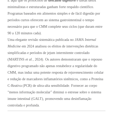
É aqui que os protocolos de
descanso digestivo
e dietas detox
minimalistas e estruturadas ganham forte respaldo científico.
Programas baseados em alimentos simples e de fácil digestão por
períodos curtos oferecem ao sistema gastrointestinal o tempo
necessário para que o CMM complete seus ciclos (que duram entre
90 a 120 minutos cada).
Uma elegante revisão sistemática publicada no
JAMA Internal
Medicine
em 2024 analisou os efeitos de intervenções dietéticas
simplificadas e períodos de jejum intermitente controlado
(MARTINS
et al.
, 2024). Os autores demonstraram que o repouso
digestivo programado não apenas restabelece a regularidade do
CMM, mas induz uma potente resposta de rejuvenescimento celular
e redução de marcadores inflamatórios sistêmicos, como a Proteína
C-Reativa (PCR) de ultra-alta sensibilidade. Fornecer ao corpo
“menos informação molecular” diminui o estresse sobre o sistema
imune intestinal (GALT), promovendo uma desinflamação
controlada e profunda.