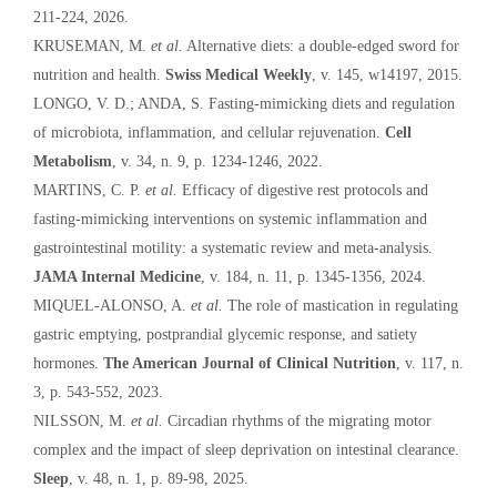
211-224, 2026.
KRUSEMAN, M.
et al.
Alternative diets: a double-edged sword for
nutrition and health.
Swiss Medical Weekly
, v. 145, w14197, 2015.
LONGO, V. D.; ANDA, S. Fasting-mimicking diets and regulation
of microbiota, inflammation, and cellular rejuvenation.
Cell
Metabolism
, v. 34, n. 9, p. 1234-1246, 2022.
MARTINS, C. P.
et al.
Efficacy of digestive rest protocols and
fasting-mimicking interventions on systemic inflammation and
gastrointestinal motility: a systematic review and meta-analysis.
JAMA Internal Medicine
, v. 184, n. 11, p. 1345-1356, 2024.
MIQUEL-ALONSO, A.
et al.
The role of mastication in regulating
gastric emptying, postprandial glycemic response, and satiety
hormones.
The American Journal of Clinical Nutrition
, v. 117, n.
3, p. 543-552, 2023.
NILSSON, M.
et al.
Circadian rhythms of the migrating motor
complex and the impact of sleep deprivation on intestinal clearance.
Sleep
, v. 48, n. 1, p. 89-98, 2025.