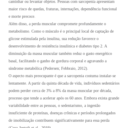
caminhar ou levantar objetos. Pessoas com sarcopenia apresentam
maior risco de quedas, fraturas, internações, dependência funcional
e morte precoce.
Além disso, a perda muscular compromete profundamente o
metabolismo. Como o músculo é o principal local de captação de
glicose estimulada pela insulina, sua redução favorece o
desenvolvimento de resistência insulínica e diabetes tipo 2. A
diminuição da massa muscular também reduz o gasto energético
basal, facilitando o ganho de gordura corporal e agravando a
síndrome metabólica (Pedersen; Febbraio, 2012).
O aspecto mais preocupante é que a sarcopenia costuma instalar-se
lentamente. A partir da quinta década de vida, indivíduos sedentários
podem perder cerca de 3% a 8% da massa muscular por década,
processo que tende a acelerar após os 60 anos. Embora exista grande
variabilidade entre as pessoas, o sedentarismo, a ingestão
insuficiente de proteínas, doenças crônicas e períodos prolongados
de imobilização contribuem significativamente para essa perda
(Cruz-Jentoft et al., 2019).