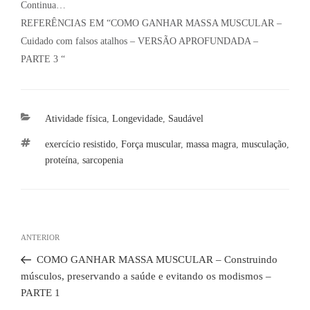
Continua…
REFERÊNCIAS EM “COMO GANHAR MASSA MUSCULAR –
Cuidado com falsos atalhos – VERSÃO APROFUNDADA –
PARTE 3 “
Categorias
Atividade física
,
Longevidade
,
Saudável
Tags
exercício resistido
,
Força muscular
,
massa magra
,
musculação
,
proteína
,
sarcopenia
Navegação
de
Post
ANTERIOR
Post
anterior
COMO GANHAR MASSA MUSCULAR – Construindo
músculos, preservando a saúde e evitando os modismos –
PARTE 1