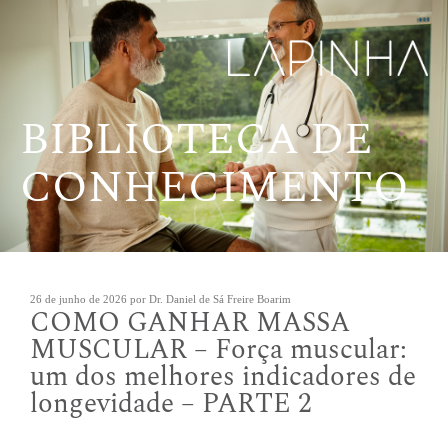
Pular
para
o
conteúdo
BIBLIOTECA DE
CONHECIMENTO
Publicado
26 de junho de 2026
por
Dr. Daniel de Sá Freire Boarim
COMO GANHAR MASSA
em
MUSCULAR – Força muscular:
um dos melhores indicadores de
longevidade – PARTE 2