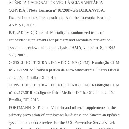
AGÊNCIA NACIONAL DE VIGILÂNCIA SANITÁRIA
(ANVISA).
Nota Técnica nº 01/2007/GGTOD/ANVISA
:
Esclarecimentos sobre a prática da Auto-hemoterapia. Brasília:
ANVISA, 2007.
BJELAKOVIC, G. et al. Mortality in randomized trials of
antioxidant supplements for primary and secondary prevention:
systematic review and meta-analysis.
JAMA
, v. 297, n. 8, p. 842–
857, 2007.
CONSELHO FEDERAL DE MEDICINA (CFM).
Resolução CFM
nº 2.121/2015
: Proíbe a prática da auto-hemoterapia. Diário Oficial
da União, Brasília, DF, 2015.
CONSELHO FEDERAL DE MEDICINA (CFM).
Resolução CFM
nº 2.217/2018
: Código de Ética Médica. Diário Oficial da União,
Brasília, DF, 2018.
FORTMANN, S. P. et al. Vitamin and mineral supplements in the
primary prevention of cardiovascular disease and cancer: an updated
systematic evidence review for the U.S. Preventive Services Task