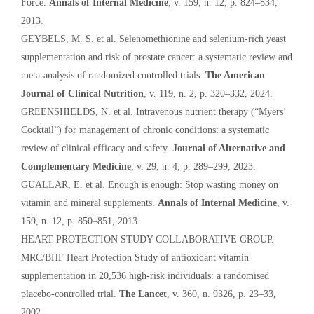
Force.
Annals of Internal Medicine
, v. 159, n. 12, p. 824–834,
2013.
GEYBELS, M. S. et al. Selenomethionine and selenium-rich yeast
supplementation and risk of prostate cancer: a systematic review and
meta-analysis of randomized controlled trials.
The American
Journal of Clinical Nutrition
, v. 119, n. 2, p. 320–332, 2024.
GREENSHIELDS, N. et al. Intravenous nutrient therapy (“Myers’
Cocktail”) for management of chronic conditions: a systematic
review of clinical efficacy and safety.
Journal of Alternative and
Complementary Medicine
, v. 29, n. 4, p. 289–299, 2023.
GUALLAR, E. et al. Enough is enough: Stop wasting money on
vitamin and mineral supplements.
Annals of Internal Medicine
, v.
159, n. 12, p. 850–851, 2013.
HEART PROTECTION STUDY COLLABORATIVE GROUP.
MRC/BHF Heart Protection Study of antioxidant vitamin
supplementation in 20,536 high-risk individuals: a randomised
placebo-controlled trial.
The Lancet
, v. 360, n. 9326, p. 23–33,
2002.