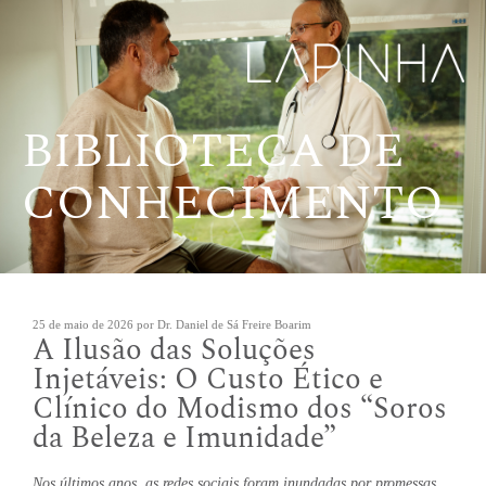
Pular
para
o
conteúdo
BIBLIOTECA DE
CONHECIMENTO
Publicado
25 de maio de 2026
por
Dr. Daniel de Sá Freire Boarim
A Ilusão das Soluções
em
Injetáveis: O Custo Ético e
Clínico do Modismo dos “Soros
da Beleza e Imunidade”
Nos últimos anos, as redes sociais foram inundadas por promessas