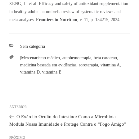
ZENG, L. et al. Efficacy and safety of antioxidant supplementation
in healthy adults: an umbrella review of systematic reviews and
meta-analyses.
Frontiers in Nutrition
, v. 11, p. 134215, 2024.
Categorias
Sem categoria
Tags
|Mercenarismo médico
,
autohemoterapia
,
beta caroteno
,
medicina baseada em evidências
,
soroterapia
,
vitamina A
,
vitamina D
,
vitamina E
Navegação
de
Post
ANTERIOR
Post
anterior
O Exército Oculto do Intestino: Como a Microbiota
Modula Nossa Imunidade e Protege Contra o “Fogo Amigo”
Próximo
PRÓXIMO