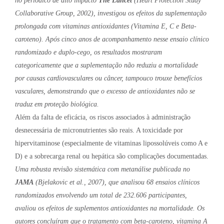
no periódico de alto impacto
The Lancet
(Heart Protection Study
Collaborative Group, 2002), investigou os efeitos da suplementação
prolongada com vitaminas antioxidantes (Vitamina E, C e Beta-
caroteno). Após cinco anos de acompanhamento nesse ensaio clínico
randomizado e duplo-cego, os resultados mostraram
categoricamente que a suplementação não reduziu a mortalidade
por causas cardiovasculares ou câncer, tampouco trouxe benefícios
vasculares, demonstrando que o excesso de antioxidantes não se
traduz em proteção biológica.
Além da falta de eficácia, os riscos associados à administração
desnecessária de micronutrientes são reais. A toxicidade por
hipervitaminose (especialmente de vitaminas lipossolúveis como A e
D) e a sobrecarga renal ou hepática são complicações documentadas.
Uma robusta revisão sistemática com metanálise publicada no
JAMA
(Bjelakovic et al., 2007), que analisou 68 ensaios clínicos
randomizados envolvendo um total de 232.606 participantes,
avaliou os efeitos de suplementos antioxidantes na mortalidade. Os
autores concluíram que o tratamento com beta-caroteno, vitamina A