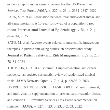
evidence report and systematic review for the US Preventive
Services Task Force.
JAMA
, v. 327, n. 23, p. 2334–2347, 2022.
PARK, S. Y. et al. Association between total antioxidant intake and
all-cause mortality: A 15-year follow-up of a population-based
cohort.
International Journal of Epidemiology
, v. 54, n. 2, p.
dyae014, 2025.
SATO, M. et al. Adverse events related to unscientific intravenous
therapies in private anti-aging clinics: an observational study.
Journal of Patient Safety and Risk Management
, v. 29, n. 2, p.
78–84, 2024.
THOMSON, C. A. et al. Vitamin D supplementation and cancer
incidence: an updated systematic review of randomized clinical
trials.
JAMA Network Open
, v. 7, n. 4, p. e245610, 2024.
US PREVENTIVE SERVICES TASK FORCE. Vitamin, mineral,
and multivitamin supplementation to prevent cardiovascular disease
and cancer: US Preventive Services Task Force recommendation
statement.
JAMA
, v. 327, n. 23, p. 2326–2333, 2022.