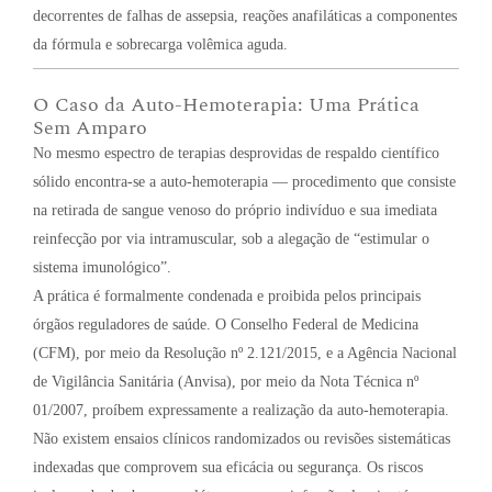
decorrentes de falhas de assepsia, reações anafiláticas a componentes
da fórmula e sobrecarga volêmica aguda.
O Caso da Auto-Hemoterapia: Uma Prática
Sem Amparo
No mesmo espectro de terapias desprovidas de respaldo científico
sólido encontra-se a auto-hemoterapia — procedimento que consiste
na retirada de sangue venoso do próprio indivíduo e sua imediata
reinfecção por via intramuscular, sob a alegação de “estimular o
sistema imunológico”.
A prática é formalmente condenada e proibida pelos principais
órgãos reguladores de saúde. O Conselho Federal de Medicina
(CFM), por meio da Resolução nº 2.121/2015, e a Agência Nacional
de Vigilância Sanitária (Anvisa), por meio da Nota Técnica nº
01/2007, proíbem expressamente a realização da auto-hemoterapia.
Não existem ensaios clínicos randomizados ou revisões sistemáticas
indexadas que comprovem sua eficácia ou segurança. Os riscos