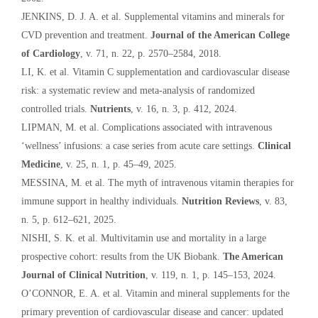
JENKINS, D. J. A. et al. Supplemental vitamins and minerals for
CVD prevention and treatment.
Journal of the American College
of Cardiology
, v. 71, n. 22, p. 2570–2584, 2018.
LI, K. et al. Vitamin C supplementation and cardiovascular disease
risk: a systematic review and meta-analysis of randomized
controlled trials.
Nutrients
, v. 16, n. 3, p. 412, 2024.
LIPMAN, M. et al. Complications associated with intravenous
‘wellness’ infusions: a case series from acute care settings.
Clinical
Medicine
, v. 25, n. 1, p. 45–49, 2025.
MESSINA, M. et al. The myth of intravenous vitamin therapies for
immune support in healthy individuals.
Nutrition Reviews
, v. 83,
n. 5, p. 612–621, 2025.
NISHI, S. K. et al. Multivitamin use and mortality in a large
prospective cohort: results from the UK Biobank.
The American
Journal of Clinical Nutrition
, v. 119, n. 1, p. 145–153, 2024.
O’CONNOR, E. A. et al. Vitamin and mineral supplements for the
primary prevention of cardiovascular disease and cancer: updated