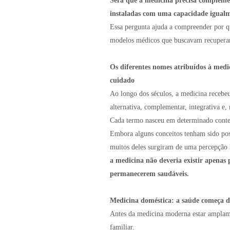
Será que a medicina precisa complemen
instaladas com uma capacidade igualm
Essa pergunta ajuda a compreender por qu
modelos médicos que buscavam recuperar
Os diferentes nomes atribuídos à medi
cuidado
Ao longo dos séculos, a medicina recebeu 
alternativa, complementar, integrativa e,
Cada termo nasceu em determinado contex
Embora alguns conceitos tenham sido post
muitos deles surgiram de uma percepção 
a medicina não deveria existir apenas
permanecerem saudáveis.
Medicina doméstica: a saúde começa d
Antes da medicina moderna estar amplame
familiar.