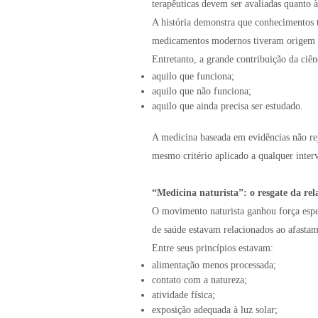
terapêuticas devem ser avaliadas quanto 
A história demonstra que conhecimentos t
medicamentos modernos tiveram origem n
Entretanto, a grande contribuição da ciê
aquilo que funciona;
aquilo que não funciona;
aquilo que ainda precisa ser estudado.
A medicina baseada em evidências não rej
mesmo critério aplicado a qualquer inte
“Medicina naturista”: o resgate da rel
O movimento naturista ganhou força esp
de saúde estavam relacionados ao afasta
Entre seus princípios estavam:
alimentação menos processada;
contato com a natureza;
atividade física;
exposição adequada à luz solar;