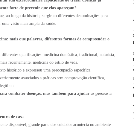
tar sua extraordinária capacidade de tratar doenças já
ente forte de prevenir que elas apareçam?
e, ao longo da história, surgiram diferentes denominações para
 uma visão mais ampla da saúde.
cina: mais que palavras, diferentes formas de compreender o
diferentes qualificações: medicina doméstica, tradicional, naturista,
 mais recentemente, medicina do estilo de vida.
to histórico e expressou uma preocupação específica.
eriormente associados a práticas sem comprovação científica,
legítima:
 para combater doenças, mas também para ajudar as pessoas a
entro de casa
nte disponível, grande parte dos cuidados acontecia no ambiente