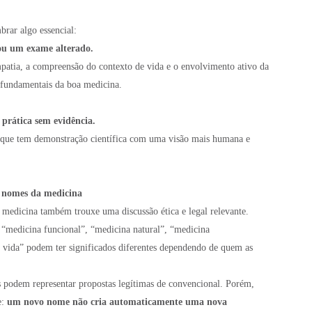
rar algo essencial:
ou um exame alterado.
mpatia, a compreensão do contexto de vida e o envolvimento ativo da
 fundamentais da boa medicina.
 prática sem evidência.
o que tem demonstração científica com uma visão mais humana e
os nomes da medicina
 medicina também trouxe uma discussão ética e legal relevante.
 “medicina funcional”, “medicina natural”, “medicina
 vida” podem ter significados diferentes dependendo de quem as
os podem representar propostas legítimas de convencional. Porém,
e:
um novo nome não cria automaticamente uma nova