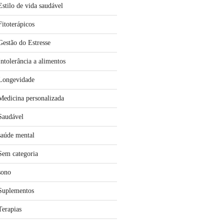
Estilo de vida saudável
Fitoterápicos
Gestão do Estresse
Intolerância a alimentos
Longevidade
Medicina personalizada
Saudável
saúde mental
Sem categoria
sono
Suplementos
Terapias