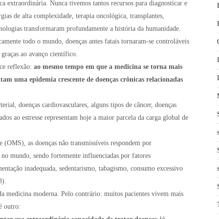
 extraordinária. Nunca tivemos tantos recursos para diagnosticar e
urgias de alta complexidade, terapia oncológica, transplantes,
nologias transformaram profundamente a história da humanidade.
camente todo o mundo, doenças antes fatais tornaram-se controláveis
 graças ao avanço científico.
ce reflexão:
ao mesmo tempo em que a medicina se torna mais
entam uma epidemia crescente de doenças crônicas relacionadas
terial, doenças cardiovasculares, alguns tipos de câncer, doenças
ados ao estresse representam hoje a maior parcela da carga global de
 (OMS), as doenças não transmissíveis respondem por
 no mundo, sendo fortemente influenciadas por fatores
mentação inadequada, sedentarismo, tabagismo, consumo excessivo
3).
 da medicina moderna. Pelo contrário: muitos pacientes vivem mais
é outro: