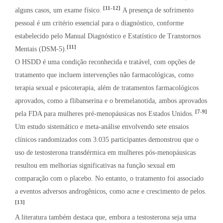
[11-12]
alguns casos, um exame físico.
A presença de sofrimento
pessoal é um critério essencial para o diagnóstico, conforme
estabelecido pelo Manual Diagnóstico e Estatístico de Transtornos
[11]
Mentais (DSM-5).
O HSDD é uma condição reconhecida e tratável, com opções de
tratamento que incluem intervenções não farmacológicas, como
terapia sexual e psicoterapia, além de tratamentos farmacológicos
aprovados, como a flibanserina e o bremelanotida, ambos aprovados
[7-9]
pela FDA para mulheres pré-menopáusicas nos Estados Unidos.
Um estudo sistemático e meta-análise envolvendo sete ensaios
clínicos randomizados com 3.035 participantes demonstrou que o
uso de testosterona transdérmica em mulheres pós-menopáusicas
resultou em melhorias significativas na função sexual em
comparação com o placebo. No entanto, o tratamento foi associado
a eventos adversos androgênicos, como acne e crescimento de pelos.
[13]
A literatura também destaca que, embora a testosterona seja uma