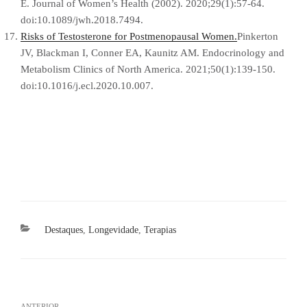
E. Journal of Women’s Health (2002). 2020;29(1):57-64.
doi:10.1089/jwh.2018.7494.
Risks of Testosterone for Postmenopausal Women.
Pinkerton
JV, Blackman I, Conner EA, Kaunitz AM. Endocrinology and
Metabolism Clinics of North America. 2021;50(1):139-150.
doi:10.1016/j.ecl.2020.10.007.
Categorias
Destaques
,
Longevidade
,
Terapias
Navegação
ANTERIOR