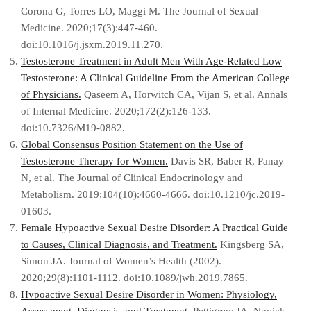
Corona G, Torres LO, Maggi M. The Journal of Sexual
Medicine. 2020;17(3):447-460.
doi:10.1016/j.jsxm.2019.11.270.
Testosterone Treatment in Adult Men With Age-Related Low
Testosterone: A Clinical Guideline From the American College
of Physicians.
Qaseem A, Horwitch CA, Vijan S, et al. Annals
of Internal Medicine. 2020;172(2):126-133.
doi:10.7326/M19-0882.
Global Consensus Position Statement on the Use of
Testosterone Therapy for Women.
Davis SR, Baber R, Panay
N, et al. The Journal of Clinical Endocrinology and
Metabolism. 2019;104(10):4660-4666. doi:10.1210/jc.2019-
01603.
Female Hypoactive Sexual Desire Disorder: A Practical Guide
to Causes, Clinical Diagnosis, and Treatment.
Kingsberg SA,
Simon JA. Journal of Women’s Health (2002).
2020;29(8):1101-1112. doi:10.1089/jwh.2019.7865.
Hypoactive Sexual Desire Disorder in Women: Physiology,