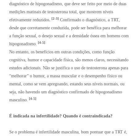
diagnóstico de hipogonadismo, que deve ser feito por meio de duas
medições matinais de testosterona total, que mostrem níveis
[2-3]
efetivamente reduzidos.
Confirmado o diagnóstico, a TRT,
desde que corretamente conduzida, pode ser benéfica para melhorar
a função sexual, o desejo sexual e a densidade óssea em homens com
[4-5]
hipogonadismo.
No entanto, os benefícios em outras condições, como função
cognitiva, humor e capacidade física, são menos claros, necessitando
estudos adicionais. Não se justifica o uso de testosterona apenas para
“melhorar” o humor, a massa muscular e o desempenho físico ou
mental, como se vem apregoando, estando seus níveis normais, ou
seja, não havendo um diagnóstico confirmado de hipogonadismo
[4-5]
masculino.
É indicada na infertilidade? Quando é contraindicada?
Se o problema é infertilidade masculina, bom pontuar que a TRT é,