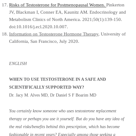
Risks of Testosterone for Postmenopausal Women.
Pinkerton
JV, Blackman I, Conner EA, Kaunitz AM. Endocrinology and
Metabolism Clinics of North America. 2021;50(1):139-150.
doi:10.1016/j.ecl.2020.10.007.
Information on Testosterone Hormone Therapy
, University of
California, San Francisco, July 2020.
ENGLISH
WHEN TO USE TESTOSTERONE IN A SAFE AND
SCIENTIFICALLY SUPPORTED WAY?
Dr. Jacy M. Alves MD, Dr Daniel S F Boarim MD
You certainly know someone who uses testosterone replacement
therapy or perhaps you use it yourself. But do you have any idea of ​​
the real risks/benefits behind this prescription, which has become
fashionable in recent years? Especially among those seeking a