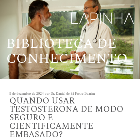
Pular
para
o
conteúdo
BIBLIOTECA DE
CONHECIMENTO
Publicado
9 de dezembro de 2024
por
Dr. Daniel de Sá Freire Boarim
QUANDO USAR
em
TESTOSTERONA DE MODO
SEGURO E
CIENTIFICAMENTE
EMBASADO?