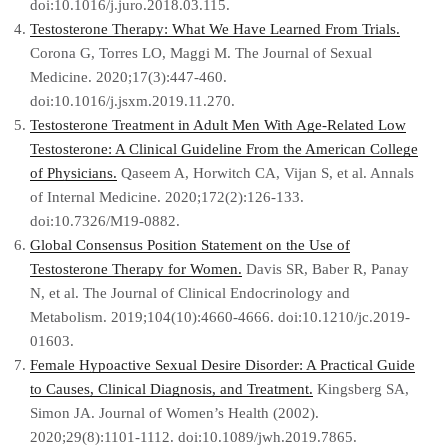
doi:10.1016/j.juro.2018.03.115.
Testosterone Therapy: What We Have Learned From Trials.
Corona G, Torres LO, Maggi M. The Journal of Sexual
Medicine. 2020;17(3):447-460.
doi:10.1016/j.jsxm.2019.11.270.
Testosterone Treatment in Adult Men With Age-Related Low
Testosterone: A Clinical Guideline From the American College
of Physicians.
Qaseem A, Horwitch CA, Vijan S, et al. Annals
of Internal Medicine. 2020;172(2):126-133.
doi:10.7326/M19-0882.
Global Consensus Position Statement on the Use of
Testosterone Therapy for Women.
Davis SR, Baber R, Panay
N, et al. The Journal of Clinical Endocrinology and
Metabolism. 2019;104(10):4660-4666. doi:10.1210/jc.2019-
01603.
Female Hypoactive Sexual Desire Disorder: A Practical Guide
to Causes, Clinical Diagnosis, and Treatment.
Kingsberg SA,
Simon JA. Journal of Women’s Health (2002).
2020;29(8):1101-1112. doi:10.1089/jwh.2019.7865.