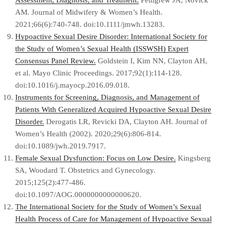
Assessment, Diagnosis, and Treatment.
Pettigrew JA, Novick
AM. Journal of Midwifery & Women’s Health.
2021;66(6):740-748. doi:10.1111/jmwh.13283.
Hypoactive Sexual Desire Disorder: International Society for
the Study of Women’s Sexual Health (ISSWSH) Expert
Consensus Panel Review.
Goldstein I, Kim NN, Clayton AH,
et al. Mayo Clinic Proceedings. 2017;92(1):114-128.
doi:10.1016/j.mayocp.2016.09.018.
Instruments for Screening, Diagnosis, and Management of
Patients With Generalized Acquired Hypoactive Sexual Desire
Disorder.
Derogatis LR, Revicki DA, Clayton AH. Journal of
Women’s Health (2002). 2020;29(6):806-814.
doi:10.1089/jwh.2019.7917.
Female Sexual Dysfunction: Focus on Low Desire.
Kingsberg
SA, Woodard T. Obstetrics and Gynecology.
2015;125(2):477-486.
doi:10.1097/AOG.0000000000000620.
The International Society for the Study of Women’s Sexual
Health Process of Care for Management of Hypoactive Sexual