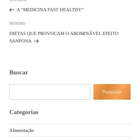
de
Post
Post
anterior
A “MEDICINA FAST HEALTHY”
Próximo
PRÓXIMO
post
DIETAS QUE PROVOCAM O ABOMINÁVEL EFEITO
SANFONA
Buscar
Pesquisar
Pesquisar
Categorias
Alimentação