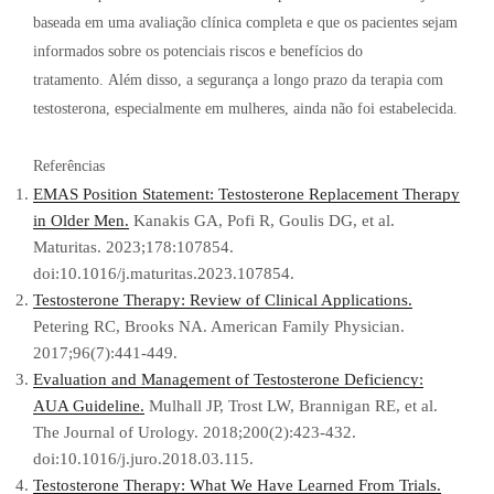
baseada em uma avaliação clínica completa e que os pacientes sejam
informados sobre os potenciais riscos e benefícios do
tratamento. Além disso, a segurança a longo prazo da terapia com
testosterona, especialmente em mulheres, ainda não foi estabelecida.
Referências
EMAS Position Statement: Testosterone Replacement Therapy
in Older Men.
Kanakis GA, Pofi R, Goulis DG, et al.
Maturitas. 2023;178:107854.
doi:10.1016/j.maturitas.2023.107854.
Testosterone Therapy: Review of Clinical Applications.
Petering RC, Brooks NA. American Family Physician.
2017;96(7):441-449.
Evaluation and Management of Testosterone Deficiency:
AUA Guideline.
Mulhall JP, Trost LW, Brannigan RE, et al.
The Journal of Urology. 2018;200(2):423-432.
doi:10.1016/j.juro.2018.03.115.
Testosterone Therapy: What We Have Learned From Trials.