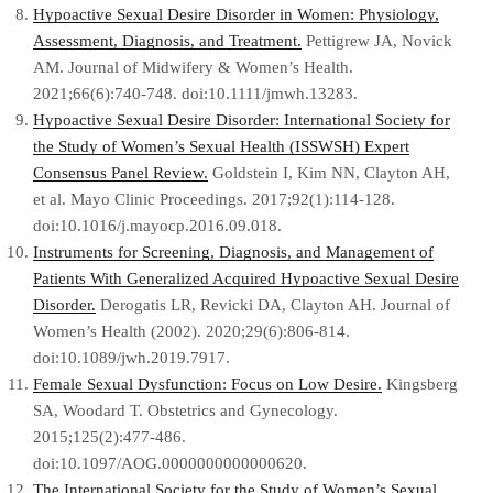
Hypoactive Sexual Desire Disorder in Women: Physiology,
Assessment, Diagnosis, and Treatment.
Pettigrew JA, Novick
AM. Journal of Midwifery & Women’s Health.
2021;66(6):740-748. doi:10.1111/jmwh.13283.
Hypoactive Sexual Desire Disorder: International Society for
the Study of Women’s Sexual Health (ISSWSH) Expert
Consensus Panel Review.
Goldstein I, Kim NN, Clayton AH,
et al. Mayo Clinic Proceedings. 2017;92(1):114-128.
doi:10.1016/j.mayocp.2016.09.018.
Instruments for Screening, Diagnosis, and Management of
Patients With Generalized Acquired Hypoactive Sexual Desire
Disorder.
Derogatis LR, Revicki DA, Clayton AH. Journal of
Women’s Health (2002). 2020;29(6):806-814.
doi:10.1089/jwh.2019.7917.
Female Sexual Dysfunction: Focus on Low Desire.
Kingsberg
SA, Woodard T. Obstetrics and Gynecology.
2015;125(2):477-486.
doi:10.1097/AOG.0000000000000620.
The International Society for the Study of Women’s Sexual