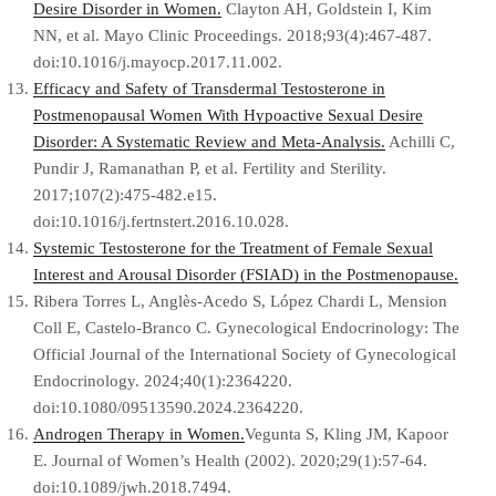
Desire Disorder in Women.
Clayton AH, Goldstein I, Kim
NN, et al. Mayo Clinic Proceedings. 2018;93(4):467-487.
doi:10.1016/j.mayocp.2017.11.002.
Efficacy and Safety of Transdermal Testosterone in
Postmenopausal Women With Hypoactive Sexual Desire
Disorder: A Systematic Review and Meta-Analysis.
Achilli C,
Pundir J, Ramanathan P, et al. Fertility and Sterility.
2017;107(2):475-482.e15.
doi:10.1016/j.fertnstert.2016.10.028.
Systemic Testosterone for the Treatment of Female Sexual
Interest and Arousal Disorder (FSIAD) in the Postmenopause.
Ribera Torres L, Anglès-Acedo S, López Chardi L, Mension
Coll E, Castelo-Branco C. Gynecological Endocrinology: The
Official Journal of the International Society of Gynecological
Endocrinology. 2024;40(1):2364220.
doi:10.1080/09513590.2024.2364220.
Androgen Therapy in Women.
Vegunta S, Kling JM, Kapoor
E. Journal of Women’s Health (2002). 2020;29(1):57-64.
doi:10.1089/jwh.2018.7494.