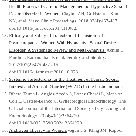
Health Process of Care for Management of Hypoactive Sexual
Desire Disorder in Women.
Clayton AH, Goldstein I, Kim
NN, et al. Mayo Clinic Proceedings. 2018;93(4):467-487.
doi:10.1016/j.mayocp.2017.11.002.
Efficacy and Safety of Transdermal Testosterone in
Postmenopausal Women With Hypoactive Sexual Desire
Disorder: A Systematic Review and Meta-Analysis.
Achilli C,
Pundir J, Ramanathan P, et al. Fertility and Sterility.
2017;107(2):475-482.e15.
doi:10.1016/j.fertnstert.2016.10.028.
Systemic Testosterone for the Treatment of Female Sexual
Interest and Arousal Disorder (FSIAD) in the Postmenopause.
Ribera Torres L, Anglès-Acedo S, López Chardi L, Mension
Coll E, Castelo-Branco C. Gynecological Endocrinology: The
Official Journal of the International Society of Gynecological
Endocrinology. 2024;40(1):2364220.
doi:10.1080/09513590.2024.2364220.
Androgen Therapy in Women.
Vegunta S, Kling JM, Kapoor