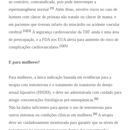
ao contrário, contraindicada, pois pode interromper a
[3]
espermatogênese normal.
Além disso, envolve riscos no caso de
homens com câncer de próstata não tratado ou câncer de mama, e
em pacientes que tiveram infarto do miocárdio ou acidente vascular
[1][3]
cerebral.
A segurança cardiovascular da TRT ainda é uma área
de preocupação, e a FDA nos EUA alerta para aumento do risco de
[2][5]
complicações cardiovasculares.
E para mulheres?
Para mulheres, a única indicação baseada em evidências para a
terapia com testosterona é o tratamento do transtorno do desejo
sexual hipoativo (HSDD), e deve ser administrada com cuidado para
[6]
atingir concentrações fisiológicas pré-menopáusicas.
Não há dados suficientes para apoiar o uso de testosterona para
[6]
outros sintomas ou condições clínicas em mulheres.
A terapia
deve ser cuidadosamente monitorada para garantir que os níveis de