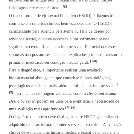
testosterona no sangue permaneçam dentro das concentrações
[6]
fisiológicas pré-menopáusicas. .
O transtorno do desejo sexual hipoativo (HSDD) é diagnosticada
com base em critérios clínicos bem estabelecidos. O HSDD é
caracterizado pela ausência persistente ou falta de desejo por
atividade sexual, que está associada a um sofrimento pessoal
significativo e/ou dificuldades interpessoais. É crucial que esses
sintomas não possam ser mais bem explicados por outro transtorno
[7-8]
primário, medicação ou condição médica geral.
Para o diagnóstico, é importante realizar uma avaliação
biopsicossocial abrangente, que considere fatores biológicos,
[7]
psicológicos e socioculturais, além de influências interpessoais.
[9]
Ferramentas de triagem validadas, como o
Decreased Sexual
Desire Screener
, podem ser úteis para identificar a necessidade de
[7][10]
uma avaliação mais aprofundada.
O diagnóstico também deve distinguir entre HSDD generalizado
adquirido e outras formas de interesse sexual reduzido. A avaliação
clínica deve incluir uma história médica e sexual detalhada e, em