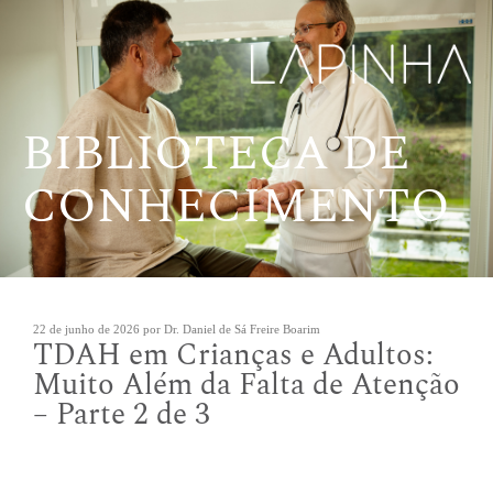
Pular
para
o
conteúdo
BIBLIOTECA DE
CONHECIMENTO
Publicado
22 de junho de 2026
por
Dr. Daniel de Sá Freire Boarim
TDAH em Crianças e Adultos:
em
Muito Além da Falta de Atenção
– Parte 2 de 3