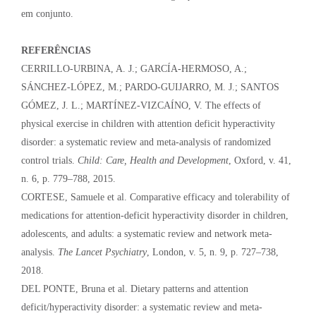
em conjunto.
REFERÊNCIAS
CERRILLO-URBINA, A. J.; GARCÍA-HERMOSO, A.;
SÁNCHEZ-LÓPEZ, M.; PARDO-GUIJARRO, M. J.; SANTOS
GÓMEZ, J. L.; MARTÍNEZ-VIZCAÍNO, V. The effects of
physical exercise in children with attention deficit hyperactivity
disorder: a systematic review and meta-analysis of randomized
control trials.
Child: Care, Health and Development
, Oxford, v. 41,
n. 6, p. 779–788, 2015.
CORTESE, Samuele et al. Comparative efficacy and tolerability of
medications for attention-deficit hyperactivity disorder in children,
adolescents, and adults: a systematic review and network meta-
analysis.
The Lancet Psychiatry
, London, v. 5, n. 9, p. 727–738,
2018.
DEL PONTE, Bruna et al. Dietary patterns and attention
deficit/hyperactivity disorder: a systematic review and meta-