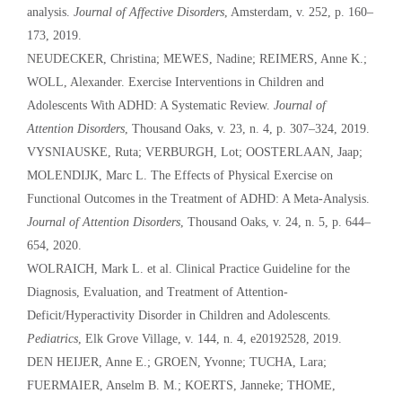
analysis.
Journal of Affective Disorders
, Amsterdam, v. 252, p. 160–
173, 2019.
NEUDECKER, Christina; MEWES, Nadine; REIMERS, Anne K.;
WOLL, Alexander. Exercise Interventions in Children and
Adolescents With ADHD: A Systematic Review.
Journal of
Attention Disorders
, Thousand Oaks, v. 23, n. 4, p. 307–324, 2019.
VYSNIAUSKE, Ruta; VERBURGH, Lot; OOSTERLAAN, Jaap;
MOLENDIJK, Marc L. The Effects of Physical Exercise on
Functional Outcomes in the Treatment of ADHD: A Meta-Analysis.
Journal of Attention Disorders
, Thousand Oaks, v. 24, n. 5, p. 644–
654, 2020.
WOLRAICH, Mark L. et al. Clinical Practice Guideline for the
Diagnosis, Evaluation, and Treatment of Attention-
Deficit/Hyperactivity Disorder in Children and Adolescents.
Pediatrics
, Elk Grove Village, v. 144, n. 4, e20192528, 2019.
DEN HEIJER, Anne E.; GROEN, Yvonne; TUCHA, Lara;
FUERMAIER, Anselm B. M.; KOERTS, Janneke; THOME,