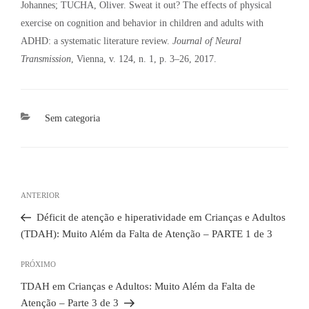
Johannes; TUCHA, Oliver. Sweat it out? The effects of physical
exercise on cognition and behavior in children and adults with
ADHD: a systematic literature review.
Journal of Neural
Transmission
, Vienna, v. 124, n. 1, p. 3–26, 2017.
Categorias
Sem categoria
Navegação
de
Post
ANTERIOR
Post
anterior
Déficit de atenção e hiperatividade em Crianças e Adultos
(TDAH): Muito Além da Falta de Atenção – PARTE 1 de 3
Próximo
PRÓXIMO
post
TDAH em Crianças e Adultos: Muito Além da Falta de
Atenção – Parte 3 de 3