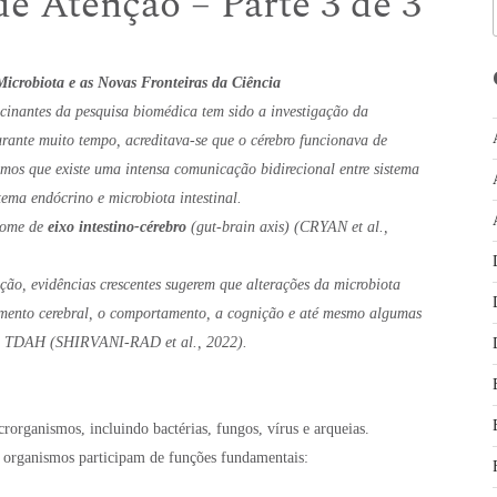
de Atenção – Parte 3 de 3
Microbiota e as Novas Fronteiras da Ciência
cinantes da pesquisa biomédica tem sido a investigação da
urante muito tempo, acreditava-se que o cérebro funcionava de
mos que existe uma intensa comunicação bidirecional entre sistema
tema endócrino e microbiota intestinal.
nome de
eixo intestino-cérebro
(gut-brain axis) (CRYAN et al.,
ão, evidências crescentes sugerem que alterações da microbiota
vimento cerebral, o comportamento, a cognição e até mesmo algumas
o o TDAH (SHIRVANI-RAD et al., 2022).
rorganismos, incluindo bactérias, fungos, vírus e arqueias.
s organismos participam de funções fundamentais: