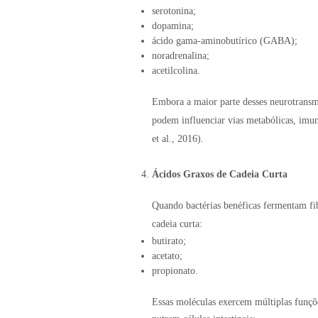
serotonina;
dopamina;
ácido gama-aminobutírico (GABA);
noradrenalina;
acetilcolina.
Embora a maior parte desses neurotransmi
podem influenciar vias metabólicas, im
et al., 2016).
Ácidos Graxos de Cadeia Curta
Quando bactérias benéficas fermentam fi
cadeia curta:
butirato;
acetato;
propionato.
Essas moléculas exercem múltiplas funçõ