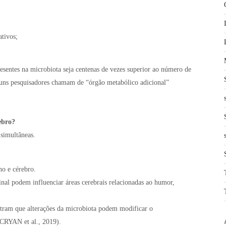
tivos;
esentes na microbiota seja centenas de vezes superior ao número de
uns pesquisadores chamam de “órgão metabólico adicional”
ebro?
simultâneas.
no e cérebro.
inal podem influenciar áreas cerebrais relacionadas ao humor,
ram que alterações da microbiota podem modificar o
(CRYAN et al., 2019).