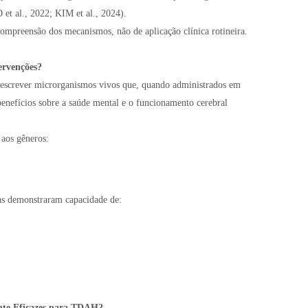
t al., 2022; KIM et al., 2024).
 compreensão dos mecanismos, não de aplicação clínica rotineira.
ervenções?
descrever microrganismos vivos que, quando administrados em
enefícios sobre a saúde mental e o funcionamento cerebral
aos gêneros:
s demonstraram capacidade de:
nte Eficazes para TDAH?