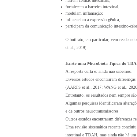
nutrem células intestinais;
fortalecem a barreira intestinal;
modulam inflamação;
influenciam a expressão gênica;
participam da comunicação intestino-cére
O butirato, em particular, vem recebendo
et al., 2019).
Existe uma Microbiota Típica do TD
A resposta curta é: ainda não sabemos.
Diversos estudos encontraram diferenças
(AARTS et al., 2017; WANG et al., 2020
Entretanto, os resultados nem sempre são 
Algumas pesquisas identificaram alteraç
e de outros neurotransmissores.
Outros estudos encontraram diferenças re
Uma revisão sistemática recente concluiu 
intestinal e TDAH, mas ainda não há um p