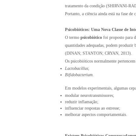
tratamento da condição (SHIRVANI-RAD e
Portanto, a ciência ainda está na fase de
Psicobióticos: Uma Nova Classe de Int
O termo
psicobiótico
foi proposto para 
quantidades adequadas, podem produzir b
(DINAN; STANTON; CRYAN, 2013).
Os psicobióticos normalmente pertencem 
Lactobacillus
;
Bifidobacterium
.
Em modelos experimentais, algumas cepa
modular neurotransmissores;
reduzir inflamação;
influenciar respostas ao estresse;
melhorar aspectos comportamentais.
Existem Psicobióticos Comprovadame