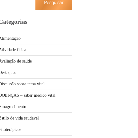
Pesquisar
Categorias
Alimentação
Atividade física
Avaliação de saúde
Destaques
Discussão sobre tema vital
DOENÇAS – saber médico vital
Emagrecimento
Estilo de vida saudável
Fitoterápicos