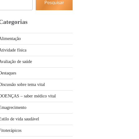
Pesquisar
Categorias
Alimentação
Atividade física
Avaliação de saúde
Destaques
Discussão sobre tema vital
DOENÇAS – saber médico vital
Emagrecimento
Estilo de vida saudável
Fitoterápicos