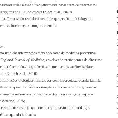
 cardiovascular elevado frequentemente necessitam de tratamento
as seguras de LDL-colesterol (Mach et al., 2020).
vida. Trata-se do reconhecimento de que genética, fisiologia e
nte às intervenções comportamentais.
ção.
o uma das intervenções mais poderosas da medicina preventiva.
England Journal of Medicine
, envolvendo participantes de alto risco
editerrânea reduziu significativamente eventos cardiovasculares
le (Estruch et al., 2018).
limitações biológicas. Indivíduos com hipercolesterolemia familiar
esterol apesar de hábitos exemplares. Da mesma forma, pessoas
entemente necessitam de medicamentos para alcançar adequado
ssociation, 2025).
dos costumam surgir justamente da combinação entre mudanças
médicas quando indicadas.