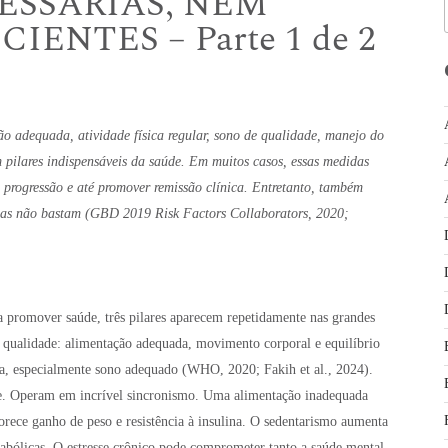
ESSÁRIAS, NEM
IENTES – Parte 1 de 2
o adequada, atividade física regular, sono de qualidade, manejo do
em pilares indispensáveis da saúde. Em muitos casos, essas medidas
 progressão e até promover remissão clínica. Entretanto, também
elas não bastam (GBD 2019 Risk Factors Collaborators, 2020;
a promover saúde, três pilares aparecem repetidamente nas grandes
r qualidade: alimentação adequada, movimento corporal e equilíbrio
ca, especialmente sono adequado (WHO, 2020; Fakih et al., 2024).
te. Operam em incrível sincronismo. Uma alimentação inadequada
orece ganho de peso e resistência à insulina. O sedentarismo aumenta
tabólicas. O estresse crônico pode comprometer tanto a saúde mental