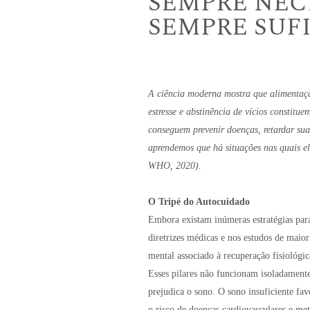
SEMPRE NEC
SEMPRE SUFIC
A ciência moderna mostra que alimentaçã
estresse e abstinência de vícios constitu
conseguem prevenir doenças, retardar sua
aprendemos que há situações nas quais 
WHO, 2020).
O Tripé do Autocuidado
Embora existam inúmeras estratégias par
diretrizes médicas e nos estudos de maio
mental associado à recuperação fisiológi
Esses pilares não funcionam isoladamen
prejudica o sono. O sono insuficiente fav
o risco de doenças cardiovasculares e me