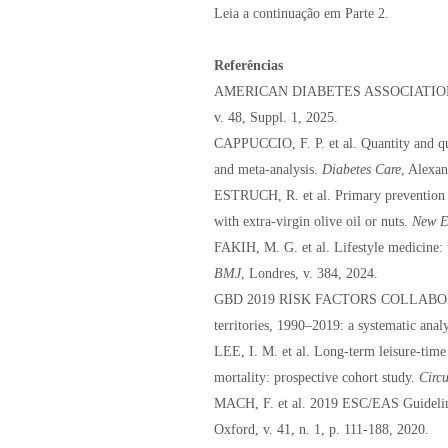
Leia a continuação em Parte 2.
Referências
AMERICAN DIABETES ASSOCIATIO
v. 48, Suppl. 1, 2025.
CAPPUCCIO, F. P. et al. Quantity and qua
and meta-analysis.
Diabetes Care
, Alexan
ESTRUCH, R. et al. Primary prevention o
with extra-virgin olive oil or nuts.
New E
FAKIH, M. G. et al. Lifestyle medicine: 
BMJ
, Londres, v. 384, 2024.
GBD 2019 RISK FACTORS COLLABORATORS
territories, 1990–2019: a systematic anal
LEE, I. M. et al. Long-term leisure-time 
mortality: prospective cohort study.
Circu
MACH, F. et al. 2019 ESC/EAS Guidelin
Oxford, v. 41, n. 1, p. 111-188, 2020.