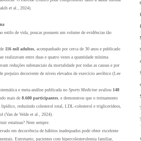
akih et al., 2024).
ina
 ao estilo de vida, poucas possuem um volume de evidências tão
 de
116 mil adultos
, acompanhado por cerca de 30 anos e publicado
ue realizavam entre duas e quatro vezes a quantidade mínima
avam reduções substanciais da mortalidade por todas as causas e por
de prejuízo decorrente de níveis elevados de exercício aeróbico (Lee
istemática e meta-análise publicada no
Sports Medicine
avaliou
148
endo mais de
8.600 participantes
, e demonstrou que o treinamento
 lipídico, reduzindo colesterol total, LDL-colesterol e triglicerídeos,
l (Van de Velde et al., 2024).
ituir estatinas? Nem sempre.
vado em decorrência de hábitos inadequados pode obter excelente
ntais. Entretanto, pacientes com hipercolesterolemia familiar,