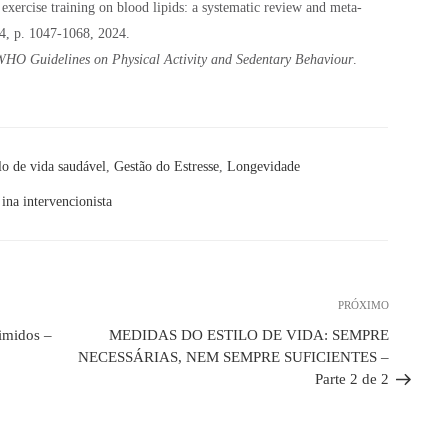
ercise training on blood lipids: a systematic review and meta-
54, p. 1047-1068, 2024.
WHO Guidelines on Physical Activity and Sedentary Behaviour
.
lo de vida saudável
,
Gestão do Estresse
,
Longevidade
ina intervencionista
PRÓXIMO
Próximo
post
imidos –
MEDIDAS DO ESTILO DE VIDA: SEMPRE
NECESSÁRIAS, NEM SEMPRE SUFICIENTES –
Parte 2 de 2