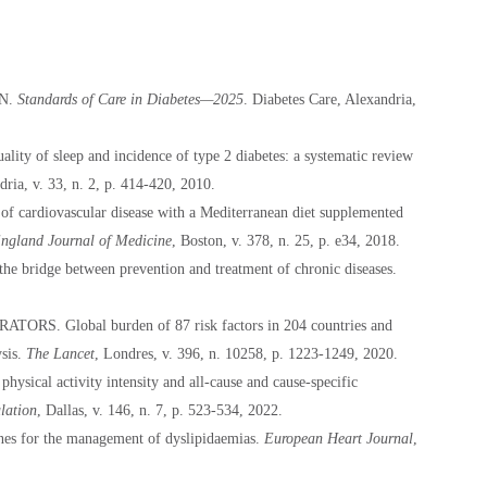
N.
Standards of Care in Diabetes—2025
. Diabetes Care, Alexandria,
lity of sleep and incidence of type 2 diabetes: a systematic review
dria, v. 33, n. 2, p. 414-420, 2010.
f cardiovascular disease with a Mediterranean diet supplemented
ngland Journal of Medicine
, Boston, v. 378, n. 25, p. e34, 2018.
the bridge between prevention and treatment of chronic diseases.
. Global burden of 87 risk factors in 204 countries and
ysis.
The Lancet
, Londres, v. 396, n. 10258, p. 1223-1249, 2020.
physical activity intensity and all-cause and cause-specific
lation
, Dallas, v. 146, n. 7, p. 523-534, 2022.
es for the management of dyslipidaemias.
European Heart Journal
,