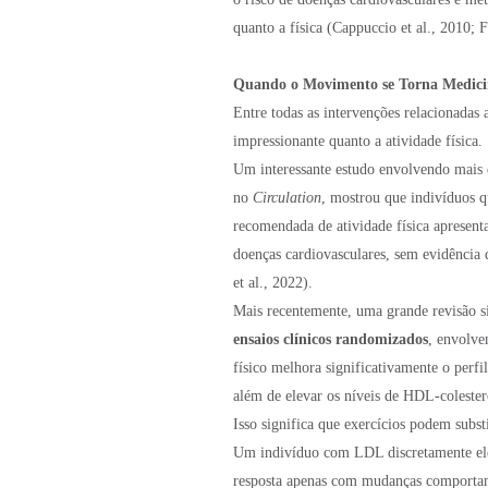
quanto a física (Cappuccio et al., 2010; F
Quando o Movimento se Torna Medic
Entre todas as intervenções relacionadas
impressionante quanto a atividade física.
Um interessante estudo envolvendo mais
no
Circulation
, mostrou que indivíduos q
recomendada de atividade física apresent
doenças cardiovasculares, sem evidência 
et al., 2022).
Mais recentemente, uma grande revisão s
ensaios clínicos randomizados
, envolv
físico melhora significativamente o perfil
além de elevar os níveis de HDL-colestero
Isso significa que exercícios podem subst
Um indivíduo com LDL discretamente ele
resposta apenas com mudanças comportame