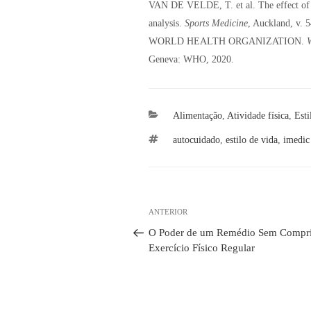
VAN DE VELDE, T. et al. The effect of ex
analysis.
Sports Medicine
, Auckland, v. 
WORLD HEALTH ORGANIZATION.
Geneva: WHO, 2020.
Categorias
Alimentação
,
Atividade física
,
Esti
Tags
autocuidado
,
estilo de vida
,
imedic 
Navegação
Post
ANTERIOR
de
anterior
Post
O Poder de um Remédio Sem Compr
Exercício Físico Regular