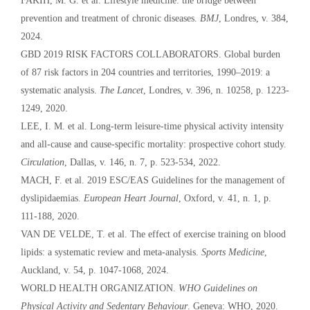
FAKIH, M. G. et al. Lifestyle medicine: the bridge between
prevention and treatment of chronic diseases.
BMJ
, Londres, v. 384,
2024.
GBD 2019 RISK FACTORS COLLABORATORS. Global burden
of 87 risk factors in 204 countries and territories, 1990–2019: a
systematic analysis.
The Lancet
, Londres, v. 396, n. 10258, p. 1223-
1249, 2020.
LEE, I. M. et al. Long-term leisure-time physical activity intensity
and all-cause and cause-specific mortality: prospective cohort study.
Circulation
, Dallas, v. 146, n. 7, p. 523-534, 2022.
MACH, F. et al. 2019 ESC/EAS Guidelines for the management of
dyslipidaemias.
European Heart Journal
, Oxford, v. 41, n. 1, p.
111-188, 2020.
VAN DE VELDE, T. et al. The effect of exercise training on blood
lipids: a systematic review and meta-analysis.
Sports Medicine
,
Auckland, v. 54, p. 1047-1068, 2024.
WORLD HEALTH ORGANIZATION.
WHO Guidelines on
Physical Activity and Sedentary Behaviour
. Geneva: WHO, 2020.