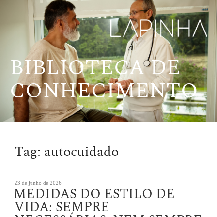
Pular
para
o
conteúdo
BIBLIOTECA DE
CONHECIMENTO
Tag:
autocuidado
Publicado
23 de junho de 2026
MEDIDAS DO ESTILO DE
em
VIDA: SEMPRE