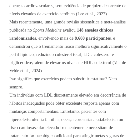
doenças cardiovasculares, sem evidência de prejuízo decorrente de
níveis elevados de exercício aeróbico (Lee et al., 2022).
Mais recentemente, uma grande revisão sistemática e meta-análise
publicada no
Sports Medicine
avaliou
148 ensaios clínicos
randomizados
, envolvendo mais de
8.600 participantes
, e
demonstrou que o treinamento físico melhora significativamente o
perfil lipídico, reduzindo colesterol total, LDL-colesterol e
triglicerídeos, além de elevar os níveis de HDL-colesterol (Van de
Velde et al., 2024).
Isso significa que exercícios podem substituir estatinas? Nem
sempre.
Um indivíduo com LDL discretamente elevado em decorrência de
hábitos inadequados pode obter excelente resposta apenas com
mudanças comportamentais. Entretanto, pacientes com
hipercolesterolemia familiar, doença coronariana estabelecida ou
risco cardiovascular elevado frequentemente necessitam de
tratamento farmacológico adicional para atingir metas seguras de