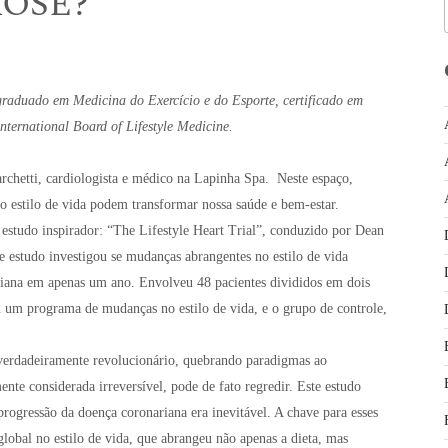
OSE?
-graduado em Medicina do Exercício e do Esporte, certificado em
ternational Board of Lifestyle Medicine.
archetti, cardiologista e médico na Lapinha Spa. Neste espaço,
 estilo de vida podem transformar nossa saúde e bem-estar.
 estudo inspirador: “The Lifestyle Heart Trial”, conduzido por Dean
e estudo investigou se mudanças abrangentes no estilo de vida
ariana em apenas um ano. Envolveu 48 pacientes divididos em dois
u um programa de mudanças no estilo de vida, e o grupo de controle,
 verdadeiramente revolucionário, quebrando paradigmas ao
ente considerada irreversível, pode de fato regredir. Este estudo
progressão da doença coronariana era inevitável. A chave para esses
lobal no estilo de vida, que abrangeu não apenas a dieta, mas