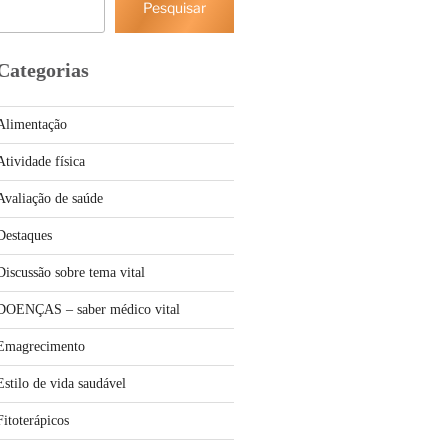
Pesquisar
Categorias
Alimentação
Atividade física
Avaliação de saúde
Destaques
Discussão sobre tema vital
DOENÇAS – saber médico vital
Emagrecimento
Estilo de vida saudável
Fitoterápicos