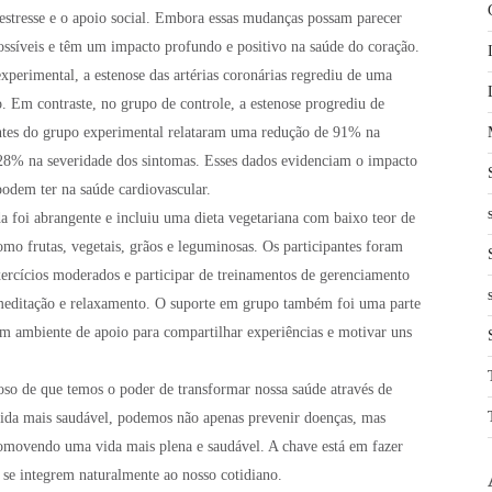
estresse e o apoio social. Embora essas mudanças possam parecer
possíveis e têm um impacto profundo e positivo na saúde do coração.
xperimental, a estenose das artérias coronárias regrediu de uma
Em contraste, no grupo de controle, a estenose progrediu de
ntes do grupo experimental relataram uma redução de 91% na
28% na severidade dos sintomas. Esses dados evidenciam o impacto
podem ter na saúde cardiovascular.
 foi abrangente e incluiu uma dieta vegetariana com baixo teor de
omo frutas, vegetais, grãos e leguminosas. Os participantes foram
exercícios moderados e participar de treinamentos de gerenciamento
 meditação e relaxamento. O suporte em grupo também foi uma parte
m ambiente de apoio para compartilhar experiências e motivar uns
oso de que temos o poder de transformar nossa saúde através de
 vida mais saudável, podemos não apenas prevenir doenças, mas
romovendo uma vida mais plena e saudável. A chave está em fazer
e se integrem naturalmente ao nosso cotidiano.