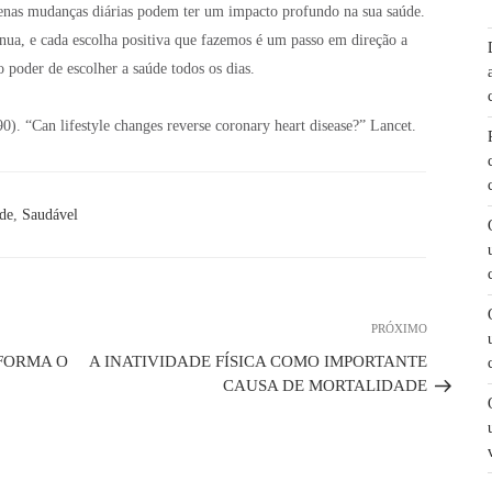
enas mudanças diárias podem ter um impacto profundo na sua saúde.
nua, e cada escolha positiva que fazemos é um passo em direção a
poder de escolher a saúde todos os dias.
990). “Can lifestyle changes reverse coronary heart disease?” Lancet.
de
,
Saudável
PRÓXIMO
Próximo
post
FORMA O
A INATIVIDADE FÍSICA COMO IMPORTANTE
CAUSA DE MORTALIDADE