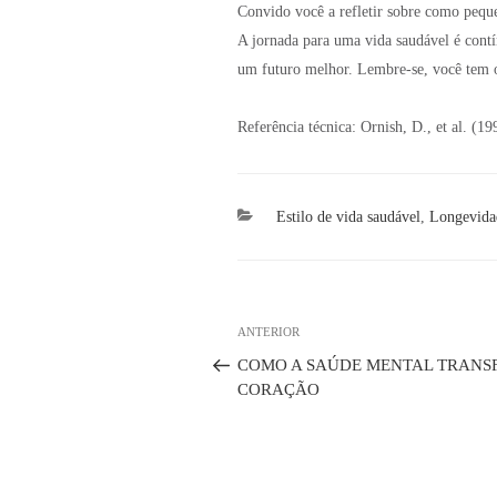
Convido você a refletir sobre como pequ
A jornada para uma vida saudável é contí
um futuro melhor. Lembre-se, você tem o 
Referência técnica: Ornish, D., et al. (1
Categorias
Estilo de vida saudável
,
Longevida
Navegação
Post
ANTERIOR
de
anterior
Post
COMO A SAÚDE MENTAL TRANS
CORAÇÃO