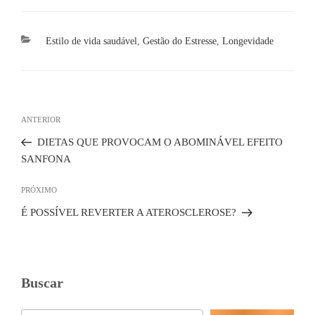
Categorias
Estilo de vida saudável
,
Gestão do Estresse
,
Longevidade
Navegação
de
Post
ANTERIOR
Post
anterior
DIETAS QUE PROVOCAM O ABOMINÁVEL EFEITO
SANFONA
Próximo
PRÓXIMO
post
É POSSÍVEL REVERTER A ATEROSCLEROSE?
Buscar