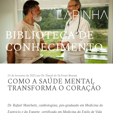
Pular
para
o
conteúdo
BIBLIOTECA DE
CONHECIMENTO
Publicado
25 de fevereiro de 2025
por
Dr. Daniel de Sá Freire Boarim
COMO A SAÚDE MENTAL
em
TRANSFORMA O CORAÇÃO
Dr. Rafael Marchetti, cardiologista, pós-graduado em Medicina do
Exercício e do Esporte, certificado em Medicina do Estilo de Vida