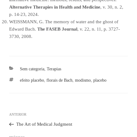
Alternative Therapies in Health and Medicine
, v. 30, n. 2,
p. 14-23, 2024.
WEISSMANN, G. The memory of water and the ghost of
Edward Bach.
The FASEB Journal
, v. 22, n. 11, p. 3727-
3730, 2008.
Categorias
Sem categoria
,
Terapias
Tags
efeito placebo
,
florais de Bach
,
modismo
,
placebo
Navegação
de
Post
ANTERIOR
Post
anterior
The Art of Medical Judgment