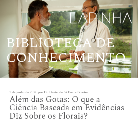
Pular
para
o
conteúdo
BIBLIOTECA DE
CONHECIMENTO
Publicado
1 de junho de 2026
por
Dr. Daniel de Sá Freire Boarim
Além das Gotas: O que a
em
Ciência Baseada em Evidências
Diz Sobre os Florais?