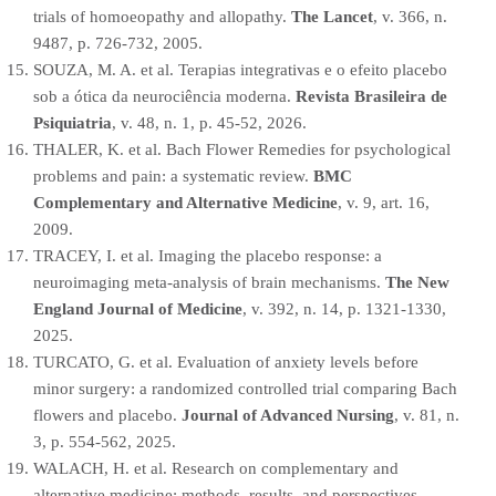
trials of homoeopathy and allopathy.
The Lancet
, v. 366, n.
9487, p. 726-732, 2005.
SOUZA, M. A. et al. Terapias integrativas e o efeito placebo
sob a ótica da neurociência moderna.
Revista Brasileira de
Psiquiatria
, v. 48, n. 1, p. 45-52, 2026.
THALER, K. et al. Bach Flower Remedies for psychological
problems and pain: a systematic review.
BMC
Complementary and Alternative Medicine
, v. 9, art. 16,
2009.
TRACEY, I. et al. Imaging the placebo response: a
neuroimaging meta-analysis of brain mechanisms.
The New
England Journal of Medicine
, v. 392, n. 14, p. 1321-1330,
2025.
TURCATO, G. et al. Evaluation of anxiety levels before
minor surgery: a randomized controlled trial comparing Bach
flowers and placebo.
Journal of Advanced Nursing
, v. 81, n.
3, p. 554-562, 2025.
WALACH, H. et al. Research on complementary and
alternative medicine: methods, results, and perspectives.