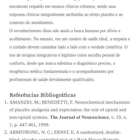
encontram respaldo em ensaios clínicos robustos, sendo suas
respostas clínicas integralmente atribuídas ao efeito placebo e ao
contexto do atendimento.
O reconhecimento disso não anula a busca humana por alívio e
acolhimento. No entanto, em um cenário de saúde ideal, a empatia e
o cuidado devem caminhar lado a lado com a verdade científica. O
uso de terapias integrativas é legítimo como escolha pessoal de
conforto, desde que nunca substitua o diagnóstico preciso, a
terapêutica médica fundamentada e o acompanhamento por
profissionais de saúde devidamente qualificados.
Referências Bibliográficas
AMANZIO, M.; BENEDETTI, F. Neurochemical mechanisms
of placebo analgesia and expectation: the role of opioid and
non-opioid systems.
The Journal of Neuroscience
, v. 19, n.
1, p. 447-461, 1999.
ARMSTRONG, N. C.; ERNST, E. A randomized, double-
blind, placebo-controlled trial of a Bach Flower Remedy.