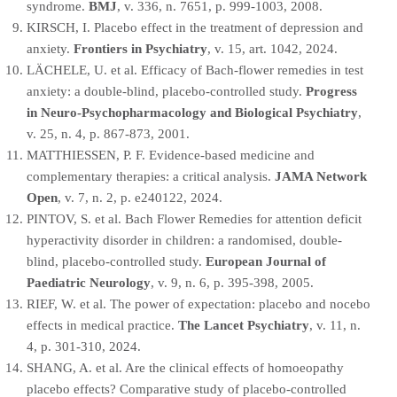
syndrome.
BMJ
, v. 336, n. 7651, p. 999-1003, 2008.
KIRSCH, I. Placebo effect in the treatment of depression and
anxiety.
Frontiers in Psychiatry
, v. 15, art. 1042, 2024.
LÄCHELE, U. et al. Efficacy of Bach-flower remedies in test
anxiety: a double-blind, placebo-controlled study.
Progress
in Neuro-Psychopharmacology and Biological Psychiatry
,
v. 25, n. 4, p. 867-873, 2001.
MATTHIESSEN, P. F. Evidence-based medicine and
complementary therapies: a critical analysis.
JAMA Network
Open
, v. 7, n. 2, p. e240122, 2024.
PINTOV, S. et al. Bach Flower Remedies for attention deficit
hyperactivity disorder in children: a randomised, double-
blind, placebo-controlled study.
European Journal of
Paediatric Neurology
, v. 9, n. 6, p. 395-398, 2005.
RIEF, W. et al. The power of expectation: placebo and nocebo
effects in medical practice.
The Lancet Psychiatry
, v. 11, n.
4, p. 301-310, 2024.
SHANG, A. et al. Are the clinical effects of homoeopathy
placebo effects? Comparative study of placebo-controlled