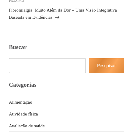
Próximo
PRÓXIMO
post
Fibromialgia: Muito Além da Dor – Uma Visão Integrativa
Baseada em Evidências
Buscar
Pesquisar
Pesquisar
Categorias
Alimentação
Atividade física
Avaliação de saúde