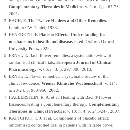
Complementary Therapies in Medicine
, v. 9, n. 2, p. 67-73,
2001.
BACH, E.
The Twelve Healers and Other Remedies
.
London: CW Daniel, 1933.
BENEDETTI, F.
Placebo Effects: Understanding the
mechanisms in health and disease
. 3. ed. Oxford: Oxford
University Press, 2025.
ERNST, E. Bach flower remedies: a systematic review of
randomised clinical trials.
European Journal of Clinical
Pharmacology
, v. 66, n. 3, p. 297-306, 2010.
ERNST, E. Flower remedies: a systematic review of the
clinical evidence.
Wiener Klinische Wochenschrift
, v. 114,
n. 23-24, p. 963-966, 2002.
HALBERSTEIN, R. A. et al. Healing with Bach® Flower
Essences: testing a complementary therapy.
Complementary
Therapies in Clinical Practice
, v. 13, n. 4, p. 241-247, 2007.
KAPTCHUK, T. J. et al. Components of placebo effect:
randomised controlled trial in patients with irritable bowel