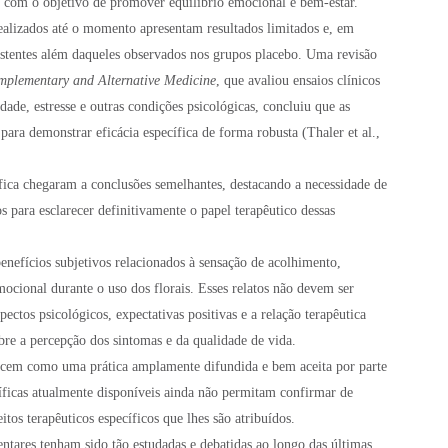
s com o objetivo de promover equilíbrio emocional e bem-estar.
 realizados até o momento apresentam resultados limitados e, em
istentes além daqueles observados nos grupos placebo. Uma revisão
lementary and Alternative Medicine
, que avaliou ensaios clínicos
dade, estresse e outras condições psicológicas, concluiu que as
 para demonstrar eficácia específica de forma robusta (Thaler et al.,
tífica chegaram a conclusões semelhantes, destacando a necessidade de
 para esclarecer definitivamente o papel terapêutico dessas
enefícios subjetivos relacionados à sensação de acolhimento,
mocional durante o uso dos florais. Esses relatos não devem ser
ectos psicológicos, expectativas positivas e a relação terapêutica
bre a percepção dos sintomas e da qualidade de vida.
ecem como uma prática amplamente difundida e bem aceita por parte
íficas atualmente disponíveis ainda não permitam confirmar de
tos terapêuticos específicos que lhes são atribuídos.
tares tenham sido tão estudadas e debatidas ao longo das últimas