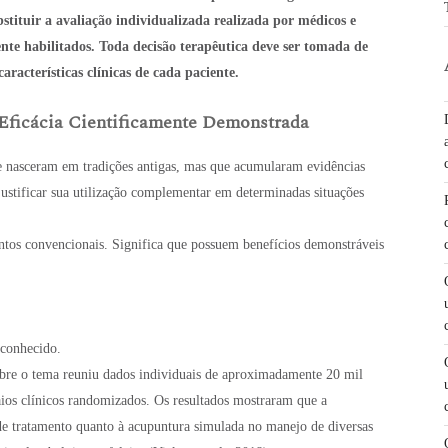
stituir a avaliação individualizada realizada por médicos e
nte habilitados. Toda decisão terapêutica deve ser tomada de
racterísticas clínicas de cada paciente.
Eficácia Cientificamente Demonstrada
ue nasceram em tradições antigas, mas que acumularam evidências
 justificar sua utilização complementar em determinadas situações
entos convencionais. Significa que possuem benefícios demonstráveis
 conhecido.
sobre o tema reuniu dados individuais de aproximadamente 20 mil
aios clínicos randomizados. Os resultados mostraram que a
 de tratamento quanto à acupuntura simulada no manejo de diversas