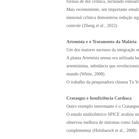
formas de dor crônica, incluindo osteoartr
Mais recentemente, um importante estudo
tensional crônica demonstrou redução sig
controle (Zheng et al., 2022).
Artemísia e o Tratamento da Malária
Um dos maiores sucessos da integração en
A planta
Artemisia annua
era utilizada ha
artemisinina, substância que revoluciono
mundo (White, 2008).
O trabalho da pesquisadora chinesa Tu 
Crataegus e Insuficiência Cardíaca
Outro exemplo interessante é o Crataegu
O estudo multicêntrico SPICE avaliou mil
observou melhora de sintomas como fadiga
complementar (Holubarsch et al., 2008).