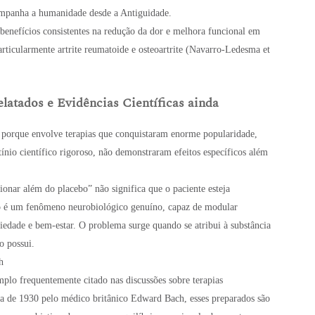
ompanha a humanidade desde a Antiguidade.
benefícios consistentes na redução da dor e melhora funcional em
rticularmente artrite reumatoide e osteoartrite (Navarro-Ledesma et
elatados e Evidências Científicas ainda
o porque envolve terapias que conquistaram enorme popularidade,
ínio científico rigoroso, não demonstraram efeitos específicos além
nar além do placebo” não significa que o paciente esteja
bo é um fenômeno neurobiológico genuíno, capaz de modular
nsiedade e bem-estar. O problema surge quando se atribui à substância
o possui.
h
plo frequentemente citado nas discussões sobre terapias
 de 1930 pelo médico britânico Edward Bach, esses preparados são