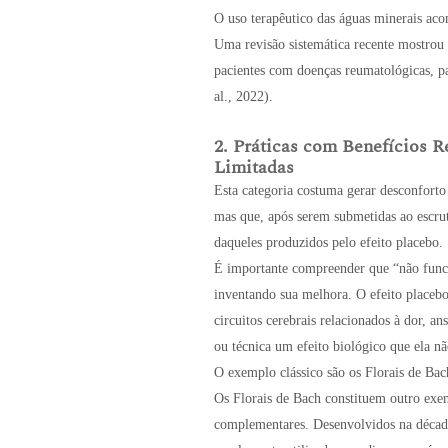
O uso terapêutico das águas minerais ac
Uma revisão sistemática recente mostrou 
pacientes com doenças reumatológicas, pa
al., 2022).
2. Práticas com Benefícios R
Limitadas
Esta categoria costuma gerar desconfort
mas que, após serem submetidas ao escrut
daqueles produzidos pelo efeito placebo.
É importante compreender que “não funcio
inventando sua melhora. O efeito place
circuitos cerebrais relacionados à dor, a
ou técnica um efeito biológico que ela nã
O exemplo clássico são os Florais de Bac
Os Florais de Bach constituem outro exem
complementares. Desenvolvidos na década