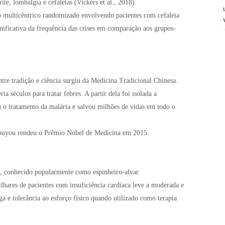
ite, lombalgia e cefaleias (Vickers et al., 2018).
 multicêntrico randomizado envolvendo pacientes com cefaleia
nificativa da frequência das crises em comparação aos grupos-
tre tradição e ciência surgiu da Medicina Tradicional Chinesa.
via séculos para tratar febres. A partir dela foi isolada a
u o tratamento da malária e salvou milhões de vidas em todo o
Youyou rendeu o Prêmio Nobel de Medicina em 2015.
s, conhecido popularmente como espinheiro-alvar.
hares de pacientes com insuficiência cardíaca leve a moderada e
 e tolerância ao esforço físico quando utilizado como terapia