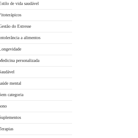
Estilo de vida saudável
Fitoterápicos
Gestão do Estresse
Intolerância a alimentos
Longevidade
Medicina personalizada
Saudável
saúde mental
Sem categoria
sono
Suplementos
Terapias