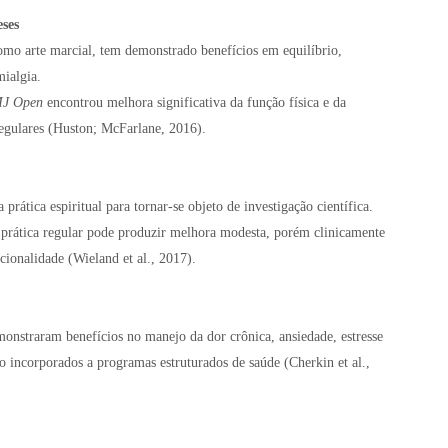
eses
omo arte marcial, tem demonstrado benefícios em equilíbrio,
mialgia.
J Open
encontrou melhora significativa da função física e da
regulares (Huston; McFarlane, 2016).
ática espiritual para tornar-se objeto de investigação científica.
prática regular pode produzir melhora modesta, porém clinicamente
cionalidade (Wieland et al., 2017).
onstraram benefícios no manejo da dor crônica, ansiedade, estresse
o incorporados a programas estruturados de saúde (Cherkin et al.,