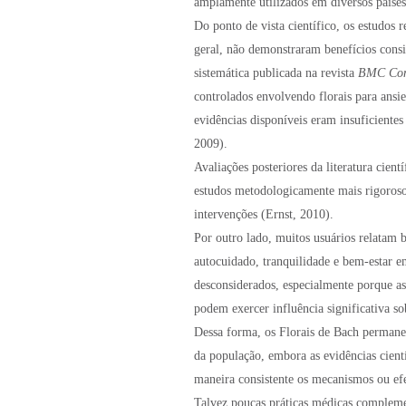
amplamente utilizados em diversos paíse
Do ponto de vista científico, os estudos
geral, não demonstraram benefícios cons
sistemática publicada na revista
BMC Comp
controlados envolvendo florais para ansie
evidências disponíveis eram insuficientes
2009).
Avaliações posteriores da literatura cien
estudos metodologicamente mais rigorosos
intervenções (Ernst, 2010).
Por outro lado, muitos usuários relatam b
autocuidado, tranquilidade e bem-estar e
desconsiderados, especialmente porque asp
podem exercer influência significativa so
Dessa forma, os Florais de Bach perman
da população, embora as evidências cient
maneira consistente os mecanismos ou efei
Talvez poucas práticas médicas complemen