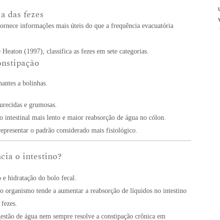
a das fezes
fornece informações mais úteis do que a frequência evacuatória
 Heaton (1997), classifica as fezes em sete categorias.
onstipação
antes a bolinhas.
urecidas e grumosas.
o intestinal mais lento e maior reabsorção de água no cólon.
representar o padrão considerado mais fisiológico.
cia o intestino?
 e hidratação do bolo fecal.
 o organismo tende a aumentar a reabsorção de líquidos no intestino
fezes.
gestão de água nem sempre resolve a constipação crônica em