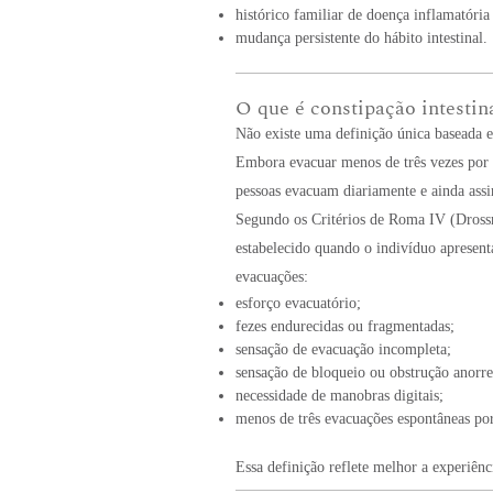
histórico familiar de doença inflamatória 
mudança persistente do hábito intestinal.
O que é constipação intestin
Não existe uma definição única baseada e
Embora evacuar menos de três vezes por s
pessoas evacuam diariamente e ainda ass
Segundo os Critérios de Roma IV (Drossma
estabelecido quando o indivíduo apresen
evacuações:
esforço evacuatório;
fezes endurecidas ou fragmentadas;
sensação de evacuação incompleta;
sensação de bloqueio ou obstrução anorre
necessidade de manobras digitais;
menos de três evacuações espontâneas po
Essa definição reflete melhor a experiên