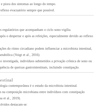
l e piora dos sintomas ao longo do tempo.
reflexo evacuatório sempre que possível.
os regulatórios que acompanham o ciclo sono-vigília.
após o despertar e após as refeições, especialmente devido ao reflexo
ções do ritmo circadiano podem influenciar a microbiota intestinal,
etabólica (Voigt et al., 2016).
do investigada, indivíduos submetidos a privação crônica de sono ou
ência de queixas gastrointestinais, incluindo constipação.
estinal
ologia contemporânea é o estudo da microbiota intestinal.
s na composição microbiana entre indivíduos com constipação
a et al., 2019).
lvidos destacam-se: