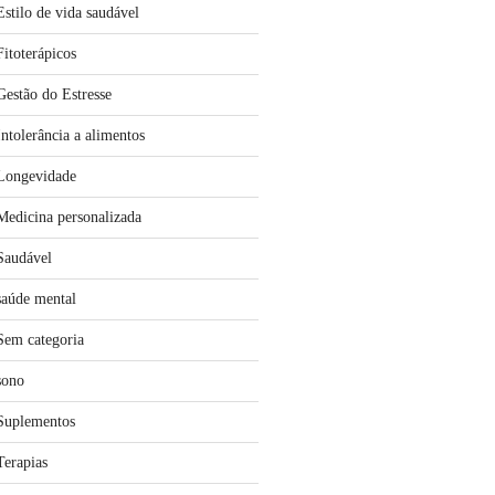
Estilo de vida saudável
Fitoterápicos
Gestão do Estresse
Intolerância a alimentos
Longevidade
Medicina personalizada
Saudável
saúde mental
Sem categoria
sono
Suplementos
Terapias