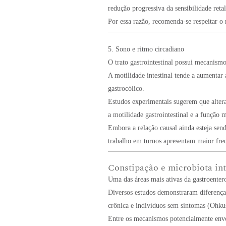
redução progressiva da sensibilidade reta
Por essa razão, recomenda-se respeitar o 
5. Sono e ritmo circadiano
O trato gastrointestinal possui mecanism
A motilidade intestinal tende a aumentar 
gastrocólico.
Estudos experimentais sugerem que altera
a motilidade gastrointestinal e a função m
Embora a relação causal ainda esteja sen
trabalho em turnos apresentam maior frequ
Constipação e microbiota int
Uma das áreas mais ativas da gastroenter
Diversos estudos demonstraram diferença
crônica e indivíduos sem sintomas (Ohkus
Entre os mecanismos potencialmente envo