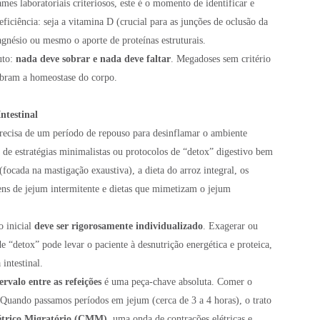
es laboratoriais criteriosos, este é o momento de identificar e
ficiência: seja a vitamina D (crucial para as junções de oclusão da
magnésio ou mesmo o aporte de proteínas estruturais.
uto:
nada deve sobrar e nada deve faltar
. Megadoses sem critério
uebram a homeostase do corpo.
ntestinal
 precisa de um período de repouso para desinflamar o ambiente
és de estratégias minimalistas ou protocolos de “detox” digestivo bem
ocada na mastigação exaustiva), a dieta do arroz integral, os
ens de jejum intermitente e dietas que mimetizam o jejum
 inicial
deve ser rigorosamente individualizado
. Exagerar ou
 de “detox” pode levar o paciente à desnutrição energética e proteica,
intestinal.
ervalo entre as refeições
é uma peça-chave absoluta. Comer o
 Quando passamos períodos em jejum (cerca de 3 a 4 horas), o trato
trico Migratório (CMM)
, uma onda de contrações elétricas e