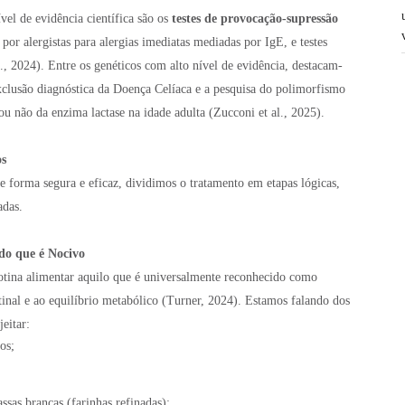
vel de evidência científica são os
testes de provocação-supressão
or alergistas para alergias imediatas mediadas por IgE, e testes
l., 2024). Entre os genéticos com alto nível de evidência, destacam-
lusão diagnóstica da Doença Celíaca e a pesquisa do polimorfismo
 ou não da enzima lactase na idade adulta (Zucconi et al., 2025).
os
e forma segura e eficaz, dividimos o tratamento em etapas lógicas,
adas.
do que é Nocivo
rotina alimentar aquilo que é universalmente reconhecido como
estinal e ao equilíbrio metabólico (Turner, 2024). Estamos falando dos
eitar:
os;
sas brancas (farinhas refinadas);