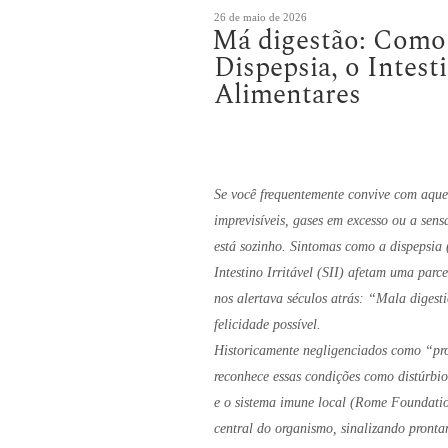
Publicado
26 de maio de 2026
Má digestão: Como a
em
Dispepsia, o Intesti
Alimentares
Se você frequentemente convive com aque
imprevisíveis, gases em excesso ou a se
está sozinho. Sintomas como a dispepsia
Intestino Irritável (SII) afetam uma parc
nos alertava séculos atrás: “Mala digest
felicidade possível.
Historicamente negligenciados como “pr
reconhece essas condições como distúrbios
e o sistema imune local (Rome Foundatio
central do organismo, sinalizando pronta