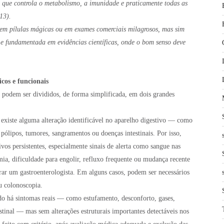
o que controla o metabolismo, a imunidade e praticamente todas as
13).
e em pílulas mágicas ou em exames comerciais milagrosos, mas sim
 e fundamentada em evidências científicas, onde o bom senso deve
icos e funcionais
 podem ser divididos, de forma simplificada, em dois grandes
existe alguma alteração identificável no aparelho digestivo — como
 pólipos, tumores, sangramentos ou doenças intestinais. Por isso,
vos persistentes, especialmente sinais de alerta como sangue nas
mia, dificuldade para engolir, refluxo frequente ou mudança recente
urar um gastroenterologista. Em alguns casos, podem ser necessários
u colonoscopia.
do há sintomas reais — como estufamento, desconforto, gases,
stinal — mas sem alterações estruturais importantes detectáveis nos