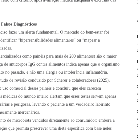
 feito com critério, após avaliação médica adequada e exclusão das
Falsos Diagnósticos
reciso fazer um alerta fundamental. O mercado do bem-estar foi
dentificar “hipersensibilidades alimentares” ou “mapear a
izadas.
rcializados como painéis para mais de 200 alimentos) são o maior
ça de anticorpos IgG contra alimentos indica apenas que o organismo
to no passado, e não uma alergia ou intolerância inflamatória.
udo de revisão conduzido por Scherer e colaboradores (2025),
 o uso comercial desses painéis e concluiu que eles carecem
des médicas do mundo inteiro alertam que esses testes servem apenas
ssárias e perigosas, levando o paciente a um verdadeiro labirinto
 meramente mercenários.
nto de microbiota vendidos diretamente ao consumidor: embora a
dação que permita prescrever uma dieta específica com base neles