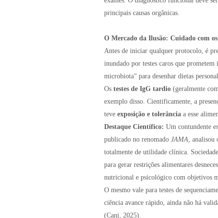
exames. O diagnóstico funcional deve ser
principais causas orgânicas.
O Mercado da Ilusão: Cuidado com os 
Antes de iniciar qualquer protocolo, é p
inundado por testes caros que prometem i
microbiota” para desenhar dietas personal
Os
testes de IgG tardio
(geralmente come
exemplo disso. Cientificamente, a presen
teve
exposição e tolerância
a esse alimen
Destaque Científico:
Um contundente est
publicado no renomado
JAMA
, analisou
totalmente de utilidade clínica. Socieda
para gerar restrições alimentares desnece
nutricional e psicológico com objetivos
O mesmo vale para testes de sequenciame
ciência avance rápido, ainda não há vali
(Cani, 2025).