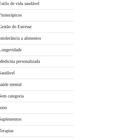
Estilo de vida saudável
Fitoterápicos
Gestão do Estresse
Intolerância a alimentos
Longevidade
Medicina personalizada
Saudável
saúde mental
Sem categoria
sono
Suplementos
Terapias