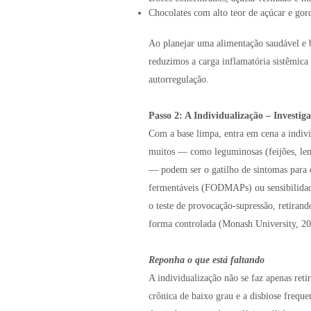
Chocolates com alto teor de açúcar e gor
Ao planejar uma alimentação saudável e ba
reduzimos a carga inflamatória sistêmica 
autorregulação.
Passo 2: A Individualização – Investig
Com a base limpa, entra em cena a indiv
muitos — como leguminosas (feijões, lenti
— podem ser o gatilho de sintomas para 
fermentáveis (FODMAPs) ou sensibilidades
o teste de provocação-supressão, retiran
forma controlada (Monash University, 20
Reponha o que está faltando
A individualização não se faz apenas ret
crônica de baixo grau e a disbiose freque