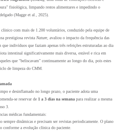
ra” fisiológica, limpando restos alimentares e impedindo o
 delgado (Magge et al., 2025).
clínico com mais de 1.200 voluntários, conduzido pela equipe de
na prestigiosa revista
Nature
, avaliou o impacto da frequência das
 que indivíduos que faziam apenas três refeições estruturadas ao dia
a intestinal significativamente mais diversa, estável e rica em
queles que “beliscavam” continuamente ao longo do dia, pois estes
ciclo de limpeza do CMM.
ramada
limpo e desinflamado no longo prazo, o paciente adota uma
comenda-se reservar de
1 a 3 dias na semana
para realizar a mesma
sso 3.
ências médicas fundamentais:
o sempre dinâmicas e precisam ser revistas periodicamente. O plano
o conforme a evolução clínica do paciente.