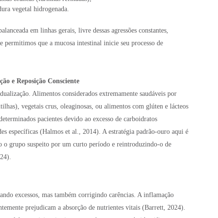
dura vegetal hidrogenada.
lanceada em linhas gerais, livre dessas agressões constantes,
e permitimos que a mucosa intestinal inicie seu processo de
ação e Reposição Consciente
idualização. Alimentos considerados extremamente saudáveis por
lhas), vegetais crus, oleaginosas, ou alimentos com glúten e lácteos
determinados pacientes devido ao excesso de carboidratos
 específicas (Halmos et al., 2014). A estratégia padrão-ouro aqui é
do o grupo suspeito por um curto período e reintroduzindo-o de
24).
irando excessos, mas também corrigindo carências. A inflamação
ntemente prejudicam a absorção de nutrientes vitais (Barrett, 2024).