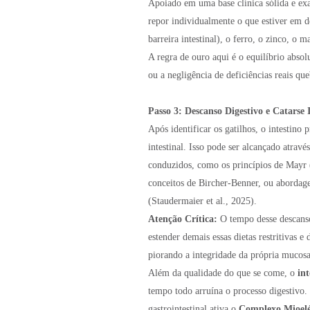
Apoiado em uma base clínica sólida e exam
repor individualmente o que estiver em de
barreira intestinal), o ferro, o zinco, o 
A regra de ouro aqui é o equilíbrio absol
ou a negligência de deficiências reais q
Passo 3: Descanso Digestivo e Catarse I
Após identificar os gatilhos, o intestino
intestinal. Isso pode ser alcançado atrav
conduzidos, como os princípios de Mayr (f
conceitos de Bircher-Benner, ou abordag
(Staudermaier et al., 2025).
Atenção Crítica:
O tempo desse descanso
estender demais essas dietas restritivas e
piorando a integridade da própria mucosa 
Além da qualidade do que se come, o
int
tempo todo arruína o processo digestivo.
gastrointestinal ativa o
Complexo Mioelé