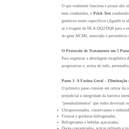
O que realmente funciona e possui alto ní
bem conduzidos, o
Prick Test
conduzido p
genéticos muito específicos (Agasthi et a
se a triagem de HLA-DQ2/DQ8 para a exc
do gene
MCM6
, associado à persistência
O Protocolo de Tratamento em 5 Pass
Para organizar a abordagem terapêutica d
progressivas e, acima de tudo, personaliz
Passo 1: A Faxina Geral – Eliminação 
O primeiro passo consiste em retirar da 
prejudicial à integridade da barreira int
“pseudoalimentos” que todos deveriam rej
Ultraprocessados, conservantes e embutid
Frituras e gorduras hidrogenadas;
Refrigerantes e bebidas açucaradas;
Doces concentrados, açúcar refinado e mas