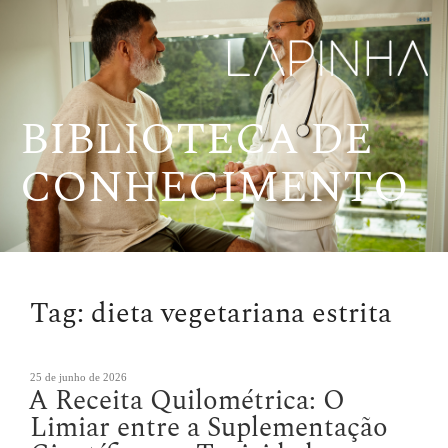
Pular
para
o
conteúdo
BIBLIOTECA DE
CONHECIMENTO
Tag:
dieta vegetariana estrita
Publicado
25 de junho de 2026
A Receita Quilométrica: O
em
Limiar entre a Suplementação