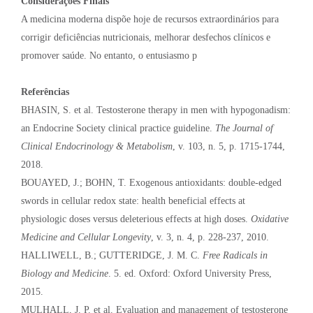
Considerações Finais
A medicina moderna dispõe hoje de recursos extraordinários para
corrigir deficiências nutricionais, melhorar desfechos clínicos e
promover saúde. No entanto, o entusiasmo p
Referências
BHASIN, S. et al. Testosterone therapy in men with hypogonadism:
an Endocrine Society clinical practice guideline.
The Journal of
Clinical Endocrinology & Metabolism
, v. 103, n. 5, p. 1715-1744,
2018.
BOUAYED, J.; BOHN, T. Exogenous antioxidants: double-edged
swords in cellular redox state: health beneficial effects at
physiologic doses versus deleterious effects at high doses.
Oxidative
Medicine and Cellular Longevity
, v. 3, n. 4, p. 228-237, 2010.
HALLIWELL, B.; GUTTERIDGE, J. M. C.
Free Radicals in
Biology and Medicine
. 5. ed. Oxford: Oxford University Press,
2015.
MULHALL, J. P. et al. Evaluation and management of testosterone