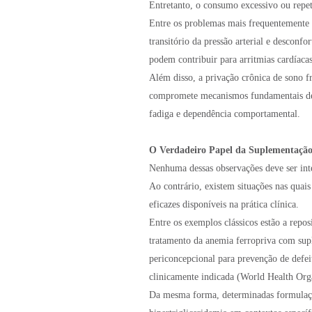
Entretanto, o consumo excessivo ou repet
Entre os problemas mais frequentemente o
transitório da pressão arterial e desconfo
podem contribuir para arritmias cardíacas
Além disso, a privação crônica de sono f
compromete mecanismos fundamentais de r
fadiga e dependência comportamental.
O Verdadeiro Papel da Suplementaçã
Nenhuma dessas observações deve ser int
Ao contrário, existem situações nas quais
eficazes disponíveis na prática clínica.
Entre os exemplos clássicos estão a rep
tratamento da anemia ferropriva com supl
periconcepcional para prevenção de defei
clinicamente indicada (World Health Org
Da mesma forma, determinadas formulaçõ