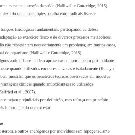
tantes na manutenção da saúde (Halliwell e Gutteridge, 2015).
plexa do que uma simples batalha entre radicais livres e
 funções fisiológicas fundamentais, participando da defesa
adaptação ao exercício físico e de diversos processos metabólicos.
ção não representam necessariamente um problema; em muitos casos,
al do organismo (Halliwell e Gutteridge, 2015).
lguns antioxidantes podem apresentar comportamento pró-oxidante
lmente quando utilizados em doses elevadas e isoladamente (Bouayed
ambém mostram que os benefícios teóricos observados em modelos
vantagens clínicas quando antioxidantes são utilizados
ifried et al., 2007).
antes sejam prejudiciais por definição, mas reforça um princípio
ais importante do que excesso.
ho
tosterona e outros andrógenos por indivíduos sem hipogonadismo