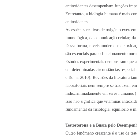
antioxidantes desempenham funções impor
Entretanto, a biologia humana é mais com
antioxidantes.
As espécies reativas de oxigênio exercem
imunológica, da comunicação celular, da 
Dessa forma, níveis moderados de oxida
são essenciais para o funcionamento norm
Estudos experimentais demonstram que a
em determinadas circunstâncias, especia
e Bohn, 2010). Revisões da literatura t
laboratoriais nem sempre se traduzem em 
indiscriminadamente em seres humanos (Se
Isso não significa que vitaminas antioxid
fundamental da fisiologia: equilíbrio é m
Testosterona e a Busca pelo Desempen
Outro fenômeno crescente é o uso de tes