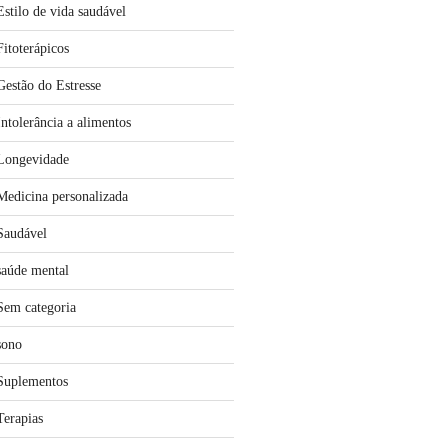
Estilo de vida saudável
Fitoterápicos
Gestão do Estresse
Intolerância a alimentos
Longevidade
Medicina personalizada
Saudável
saúde mental
Sem categoria
sono
Suplementos
Terapias