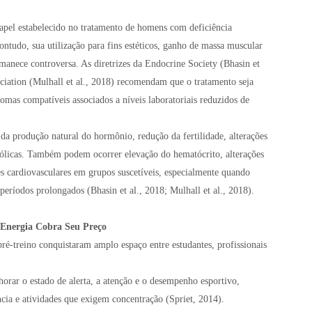
apel estabelecido no tratamento de homens com deficiência
tudo, sua utilização para fins estéticos, ganho de massa muscular
rmanece controversa. As diretrizes da Endocrine Society (Bhasin et
ciation (Mulhall et al., 2018) recomendam que o tratamento seja
omas compatíveis associados a níveis laboratoriais reduzidos de
da produção natural do hormônio, redução da fertilidade, alterações
abólicas. Também podem ocorrer elevação do hematócrito, alterações
ões cardiovasculares em grupos suscetíveis, especialmente quando
 períodos prolongados (Bhasin et al., 2018; Mulhall et al., 2018).
 Energia Cobra Seu Preço
pré-treino conquistaram amplo espaço entre estudantes, profissionais
rar o estado de alerta, a atenção e o desempenho esportivo,
cia e atividades que exigem concentração (Spriet, 2014).