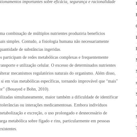
estionamentos importantes sobre eficácia, segurança e racionalidade
ma combinação de múltiplos nutrientes produziria benefícios
mais simples. Contudo, a fisiologia humana não necessariamente
uantidade de substâncias ingeridas.
os participam de redes metabólicas complexas e frequentemente
nsporte e utilização celular. O excesso de determinados nutrientes
 alterar mecanismos regulatórios naturais do organismo. Além disso,
 si em vias metabólicas específicas, tornando improvável que “mais”
or” (Bouayed e Bohn, 2010).
lizadas simultaneamente, maior também a dificuldade de identificar
intolerâncias ou interações medicamentosas. Embora indivíduos
etabolização e excreção, o uso prolongado e desnecessário de
rga metabólica sobre fígado e rins, particularmente em pessoas
existentes.