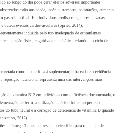
ido ao longo do dia pode gerar efeitos adversos importantes.
bservados estão ansiedade, insônia, tremores, palpitações, aumento
rto gastrointestinal. Em indivíduos predispostos, doses elevadas
 e outros eventos cardiovasculares (Spriet, 2014).
requentemente induzida pelo uso inadequado de estimulantes
ecuperação física, cognitiva e metabólica, criando um ciclo de
o
erpretada como uma crítica à suplementação baseada em evidências.
 a reposição nutricional representa uma das intervenções mais
osição de vitamina B12 em indivíduos com deficiência documentada, o
ementação de ferro, a utilização de ácido fólico no período
tos do tubo neural e a correção de deficiência de vitamina D quando
anization, 2012).
es de ômega-3 possuem respaldo científico para o manejo de