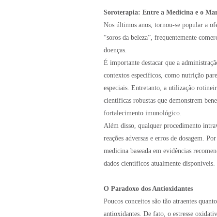
Soroterapia: Entre a Medicina e o Ma
Nos últimos anos, tornou-se popular a of
“soros da beleza”, frequentemente comer
doenças.
É importante destacar que a administraçã
contextos específicos, como nutrição paren
especiais. Entretanto, a utilização rotine
científicas robustas que demonstrem bene
fortalecimento imunológico.
Além disso, qualquer procedimento intrave
reações adversas e erros de dosagem. Por 
medicina baseada em evidências recomend
dados científicos atualmente disponíveis.
O Paradoxo dos Antioxidantes
Poucos conceitos são tão atraentes quant
antioxidantes. De fato, o estresse oxidati