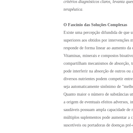
critérios diagnósticos claros, levanta qu
terapêutica.
O Fascínio das Soluções Complexas
Existe uma percepção difundida de que u
superiores aos obtidos por intervenções 
responde de forma linear ao aumento da q
Vitaminas, minerais e compostos bioativ
compartilham mecanismos de absorção, tra
pode interferir na absorção de outros ou
diversos nutrientes podem competir entre
seja automaticamente sinônimo de “melh
Quanto maior o número de substâncias uti
a origem de eventuais efeitos adversos, 
saudáveis possuam ampla capacidade de m
múltiplos suplementos pode aumentar a ca
suscetíveis ou portadoras de doenças pré-