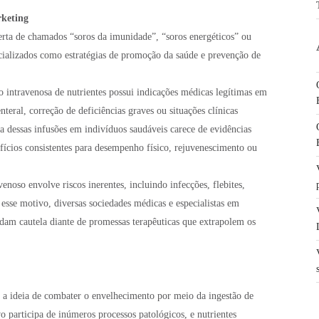
rketing
erta de chamados “soros da imunidade”, “soros energéticos” ou
cializados como estratégias de promoção da saúde e prevenção de
o intravenosa de nutrientes possui indicações médicas legítimas em
teral, correção de deficiências graves ou situações clínicas
ira dessas infusões em indivíduos saudáveis carece de evidências
fícios consistentes para desempenho físico, rejuvenescimento ou
noso envolve riscos inerentes, incluindo infecções, flebites,
esse motivo, diversas sociedades médicas e especialistas em
am cautela diante de promessas terapêuticas que extrapolem os
o a ideia de combater o envelhecimento por meio da ingestão de
vo participa de inúmeros processos patológicos, e nutrientes