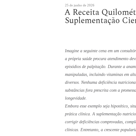
Publicado
25 de junho de 2026
A Receita Quilométr
em
Suplementação Cien
Imagine a seguinte cena em um consultór
a própria saúde procura atendimento devi
episódios de palpitação. Durante a anamn
manipuladas, incluindo vitaminas em alta
diversos. Nenhuma deficiência nutricion
substâncias fora prescrita com a promes
longevidade.
Embora esse exemplo seja hipotético, sit
prática clínica. A suplementação nutrici
corrigir deficiências comprovadas, compl
clínicas. Entretanto, a crescente popular