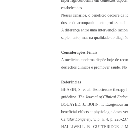
hipertrigliceridemia em contextos específ
estabelecidas.
Nesses cenários, o benefício decorre da i
dose e do acompanhamento profissional.
A diferença entre uma intervenção racion
suplemento, mas na qualidade do diagnósti
Considerações Finais
A medicina moderna dispõe hoje de recurso
desfechos clínicos e promover saúde. No 
Referências
BHASIN, S. et al. Testosterone therapy 
guideline.
The Journal of Clinical Endo
BOUAYED, J.; BOHN, T. Exogenous antiox
beneficial effects at physiologic doses ve
Cellular Longevity
, v. 3, n. 4, p. 228-23
HALLIWELL, B.; GUTTERIDGE, J. M