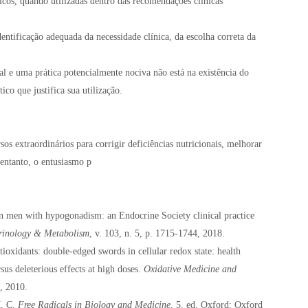
icos, quando utilizadas dentro das recomendações clínicas
dentificação adequada da necessidade clínica, da escolha correta da
al e uma prática potencialmente nociva não está na existência do
co que justifica sua utilização.
s extraordinários para corrigir deficiências nutricionais, melhorar
entanto, o entusiasmo p
in men with hypogonadism: an Endocrine Society clinical practice
crinology & Metabolism
, v. 103, n. 5, p. 1715-1744, 2018.
idants: double-edged swords in cellular redox state: health
rsus deleterious effects at high doses.
Oxidative Medicine and
7, 2010.
. C.
Free Radicals in Biology and Medicine
. 5. ed. Oxford: Oxford