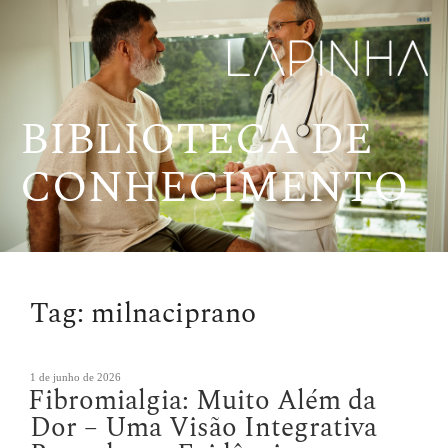
Pular
para
o
conteúdo
BIBLIOTECA DE
CONHECIMENTO
Tag:
milnaciprano
Publicado
1 de junho de 2026
Fibromialgia: Muito Além da
em
Dor – Uma Visão Integrativa