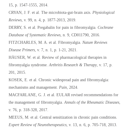
15, p. 1547-1555, 2014.
CRYAN, J. F. et al. The microbiota-gut-brain axis.
Physiological
Reviews
, v. 99, n. 4, p. 1877-2013, 2019.
DERRY, S. et al. Pregabalin for pain in fibromyalgia.
Cochrane
Database of Systematic Reviews
, n. 9, CD011790, 2016.
FITZCHARLES, M. A. et al. Fibromyalgia.
Nature Reviews
Disease Primers
, v. 7, n. 1, p. 1-21, 2021.
HÄUSER, W. et al. Review of pharmacological therapies in
fibromyalgia syndrome.
Arthritis Research & Therapy
, v. 17, p.
201, 2015.
KOSEK, E. et al. Chronic widespread pain and fibromyalgia:
mechanisms and management.
Pain
, 2024.
MACFARLANE, G. J. et al. EULAR revised recommendations for
the management of fibromyalgia.
Annals of the Rheumatic Diseases
,
v. 76, p. 318-328, 2017.
MEEUS, M. et al. Central sensitization in chronic pain conditions.
Expert Review of Neurotherapeutics
, v. 13, n. 6, p. 705-718, 2013.