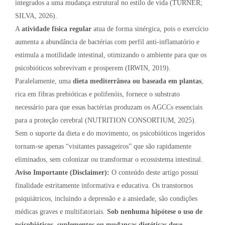
integrados a uma mudança estrutural no estilo de vida (TURNER;
SILVA, 2026).
A
atividade física regular
atua de forma sinérgica, pois o exercício
aumenta a abundância de bactérias com perfil anti-inflamatório e
estimula a motilidade intestinal, otimizando o ambiente para que os
psicobióticos sobrevivam e prosperem (IRWIN, 2019).
Paralelamente, uma
dieta mediterrânea ou baseada em plantas
,
rica em fibras prebióticas e polifenóis, fornece o substrato
necessário para que essas bactérias produzam os AGCCs essenciais
para a proteção cerebral (NUTRITION CONSORTIUM, 2025).
Sem o suporte da dieta e do movimento, os psicobióticos ingeridos
tornam-se apenas “visitantes passageiros” que são rapidamente
eliminados, sem colonizar ou transformar o ecossistema intestinal.
Aviso Importante (Disclaimer):
O conteúdo deste artigo possui
finalidade estritamente informativa e educativa. Os transtornos
psiquiátricos, incluindo a depressão e a ansiedade, são condições
médicas graves e multifatoriais.
Sob nenhuma hipótese o uso de
psicobióticos, suplementos ou mudanças dietéticas deve