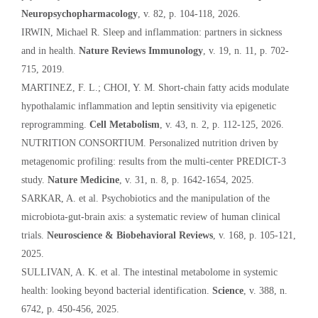
Neuropsychopharmacology
, v. 82, p. 104-118, 2026.
IRWIN, Michael R. Sleep and inflammation: partners in sickness
and in health.
Nature Reviews Immunology
, v. 19, n. 11, p. 702-
715, 2019.
MARTINEZ, F. L.; CHOI, Y. M. Short-chain fatty acids modulate
hypothalamic inflammation and leptin sensitivity via epigenetic
reprogramming.
Cell Metabolism
, v. 43, n. 2, p. 112-125, 2026.
NUTRITION CONSORTIUM. Personalized nutrition driven by
metagenomic profiling: results from the multi-center PREDICT-3
study.
Nature Medicine
, v. 31, n. 8, p. 1642-1654, 2025.
SARKAR, A. et al. Psychobiotics and the manipulation of the
microbiota-gut-brain axis: a systematic review of human clinical
trials.
Neuroscience & Biobehavioral Reviews
, v. 168, p. 105-121,
2025.
SULLIVAN, A. K. et al. The intestinal metabolome in systemic
health: looking beyond bacterial identification.
Science
, v. 388, n.
6742, p. 450-456, 2025.