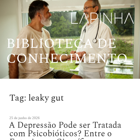
Pular
para
o
conteúdo
BIBLIOTECA DE
CONHECIMENTO
Tag:
leaky gut
Publicado
25 de junho de 2026
A Depressão Pode ser Tratada
em
com Psicobióticos? Entre o