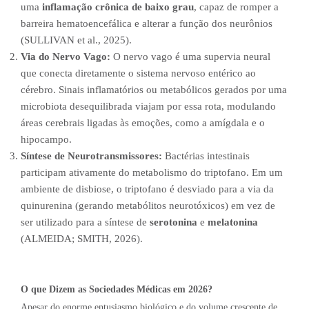
uma
inflamação crônica de baixo grau
, capaz de romper a
barreira hematoencefálica e alterar a função dos neurônios
(SULLIVAN et al., 2025).
Via do Nervo Vago:
O nervo vago é uma supervia neural
que conecta diretamente o sistema nervoso entérico ao
cérebro. Sinais inflamatórios ou metabólicos gerados por uma
microbiota desequilibrada viajam por essa rota, modulando
áreas cerebrais ligadas às emoções, como a amígdala e o
hipocampo.
Síntese de Neurotransmissores:
Bactérias intestinais
participam ativamente do metabolismo do triptofano. Em um
ambiente de disbiose, o triptofano é desviado para a via da
quinurenina (gerando metabólitos neurotóxicos) em vez de
ser utilizado para a síntese de
serotonina
e
melatonina
(ALMEIDA; SMITH, 2026).
O que Dizem as Sociedades Médicas em 2026?
Apesar do enorme entusiasmo biológico e do volume crescente de