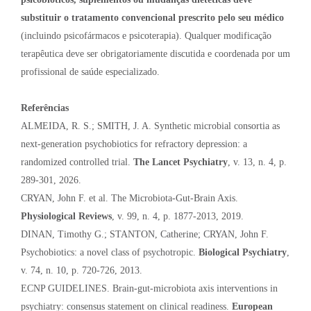
substituir o tratamento convencional prescrito pelo seu médico
(incluindo psicofármacos e psicoterapia). Qualquer modificação
terapêutica deve ser obrigatoriamente discutida e coordenada por um
profissional de saúde especializado.
Referências
ALMEIDA, R. S.; SMITH, J. A. Synthetic microbial consortia as
next-generation psychobiotics for refractory depression: a
randomized controlled trial.
The Lancet Psychiatry
, v. 13, n. 4, p.
289-301, 2026.
CRYAN, John F. et al. The Microbiota-Gut-Brain Axis.
Physiological Reviews
, v. 99, n. 4, p. 1877-2013, 2019.
DINAN, Timothy G.; STANTON, Catherine; CRYAN, John F.
Psychobiotics: a novel class of psychotropic.
Biological Psychiatry
,
v. 74, n. 10, p. 720-726, 2013.
ECNP GUIDELINES. Brain-gut-microbiota axis interventions in
psychiatry: consensus statement on clinical readiness.
European