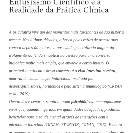
Entusiasmo Científico e a
Realidade da Prática Clínica
A psiquiatria vive um dos momentos mais fascinantes de sua história
recente. Nas últimas décadas, a busca pelas raízes de transtornos
como a depressão maior e a ansiedade generalizada migrou do
isolamento da fenda sináptica no cérebro para uma conversa
biológica muito mais ampla, que envolve o corpo inteiro. O
principal interlocutor dessa conversa é o
eixo intestino-cérebro
,
uma via de comunicação bidirecional mediada por
neurotransmissores, hormônios e pelo sistema imunológico (CRYAN
et al., 2019).
Dentro desse cenário, surgiu o termo
psicobióticos
: microrganismos
vivos que, quando ingeridos em quantidades adequadas, produzem
benefícios para a saúde mental através de interações com a
microbiota intestinal (DINAN; STANTON; CRYAN, 2013). Embora
as promessas comerciais pintem esses compostos como as “pílulas da