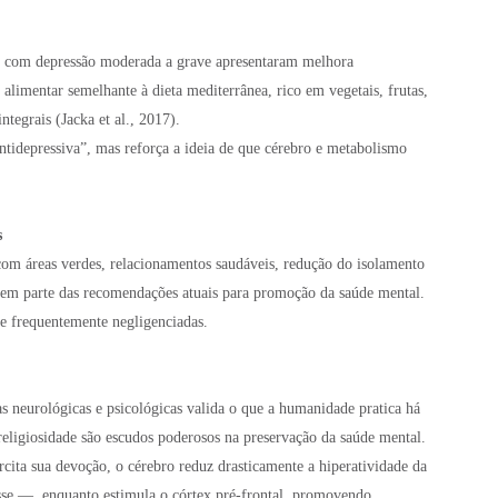
 com depressão moderada a grave apresentaram melhora
alimentar semelhante à dieta mediterrânea, rico em vegetais, frutas,
integrais (Jacka et al., 2017).
antidepressiva”, mas reforça a ideia de que cérebro e metabolismo
s
 com áreas verdes, relacionamentos saudáveis, redução do isolamento
azem parte das recomendações atuais para promoção da saúde mental.
 e frequentemente negligenciadas.
as neurológicas e psicológicas valida o que a humanidade pratica há
 religiosidade são escudos poderosos na preservação da saúde mental.
ita sua devoção, o cérebro reduz drasticamente a hiperatividade da
se —, enquanto estimula o córtex pré-frontal, promovendo