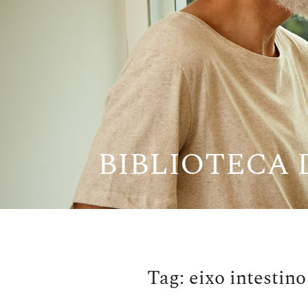
Pular
para
o
conteúdo
BIBLIOTECA
Tag:
eixo intestino