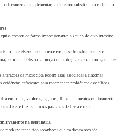
ma ferramenta complementar, e não como substituta do raciocínio
ersa
squisa cresceu de forma impressionante: o estudo do eixo intestino-
ganismos que vivem normalmente em nosso intestino produzem
lamação, o metabolismo, a função imunológica e a comunicação entre
 alterações da microbiota podem estar associadas a sintomas
m evidências suficientes para recomendar probióticos específicos
rica em frutas, verduras, legumes, fibras e alimentos minimamente
saudável e traz benefícios para a saúde física e mental.
finitivamente na psiquiatria
tria moderna tenha sido reconhecer que medicamentos são