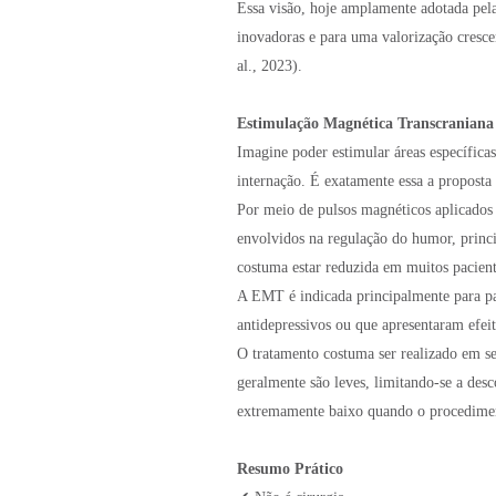
Essa visão, hoje amplamente adotada pelas
inovadoras e para uma valorização cresce
al., 2023).
Estimulação Magnética Transcranian
Imagine poder estimular áreas específicas
internação. É exatamente essa a propost
Por meio de pulsos magnéticos aplicados 
envolvidos na regulação do humor, princi
costuma estar reduzida em muitos pacient
A EMT é indicada principalmente para p
antidepressivos ou que apresentaram efeit
O tratamento costuma ser realizado em ses
geralmente são leves, limitando-se a desco
extremamente baixo quando o procedimen
Resumo Prático