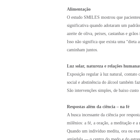
Alimentação
O estudo SMILES mostrou que pacientes
significativa quando adotaram um padrão 
azeite de oliva, peixes, castanhas e grãos 
Isso não significa que exista uma “dieta 
caminham juntos.
Luz solar, natureza e relações humana
Exposição regular à luz natural, contato
social e abstinência do álcool também f
São intervenções simples, de baixo custo
Respostas além da ciência – na fé
A busca incessante da ciência por respost
milênios: a fé, a oração, a meditação e a
Quando um indivíduo medita, ora ou exerc
amígdala — o centro do medo e do estres