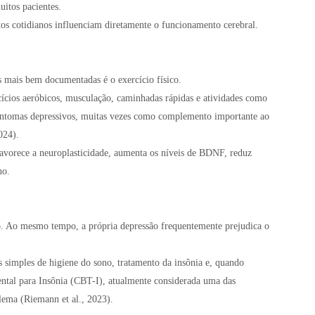
uitos pacientes.
os cotidianos influenciam diretamente o funcionamento cerebral.
 mais bem documentadas é o exercício físico.
ícios aeróbicos, musculação, caminhadas rápidas e atividades como
intomas depressivos, muitas vezes como complemento importante ao
024).
avorece a neuroplasticidade, aumenta os níveis de BDNF, reduz
no.
. Ao mesmo tempo, a própria depressão frequentemente prejudica o
 simples de higiene do sono, tratamento da insônia e, quando
tal para Insônia (CBT-I), atualmente considerada uma das
blema (Riemann et al., 2023).