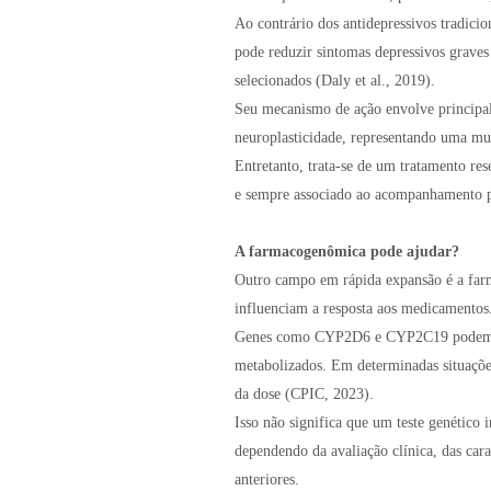
Ao contrário dos antidepressivos tradici
pode reduzir sintomas depressivos graves
selecionados (Daly et al., 2019).
Seu mecanismo de ação envolve principal
neuroplasticidade, representando uma mu
Entretanto, trata-se de um tratamento res
e sempre associado ao acompanhamento ps
A farmacogenômica pode ajudar?
Outro campo em rápida expansão é a far
influenciam a resposta aos medicamentos
Genes como CYP2D6 e CYP2C19 podem alt
metabolizados. Em determinadas situações
da dose (CPIC, 2023).
Isso não significa que um teste genético 
dependendo da avaliação clínica, das carac
anteriores.