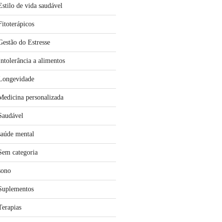
Estilo de vida saudável
Fitoterápicos
Gestão do Estresse
Intolerância a alimentos
Longevidade
Medicina personalizada
Saudável
saúde mental
Sem categoria
sono
Suplementos
Terapias