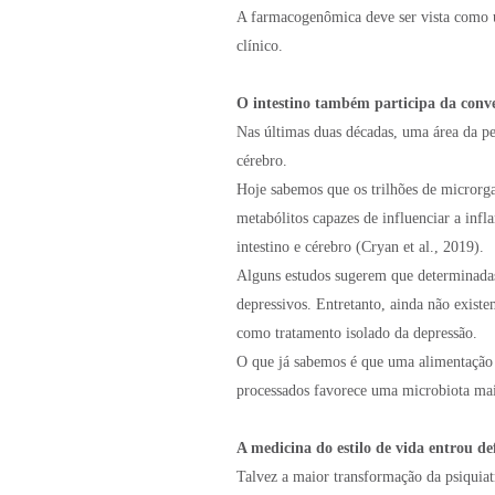
A farmacogenômica deve ser vista como u
clínico.
O intestino também participa da conv
Nas últimas duas décadas, uma área da pe
cérebro.
Hoje sabemos que os trilhões de micror
metabólitos capazes de influenciar a inf
intestino e cérebro (Cryan et al., 2019).
Alguns estudos sugerem que determinadas
depressivos. Entretanto, ainda não existe
como tratamento isolado da depressão.
O que já sabemos é que uma alimentação 
processados favorece uma microbiota mais 
A medicina do estilo de vida entrou de
Talvez a maior transformação da psiquia