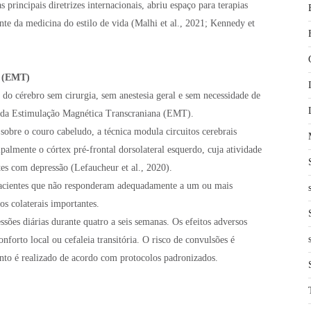
 principais diretrizes internacionais, abriu espaço para terapias
nte da medicina do estilo de vida (Malhi et al., 2021; Kennedy et
a (EMT)
 do cérebro sem cirurgia, sem anestesia geral e sem necessidade de
a da Estimulação Magnética Transcraniana (EMT).
sobre o couro cabeludo, a técnica modula circuitos cerebrais
palmente o córtex pré-frontal dorsolateral esquerdo, cuja atividade
es com depressão (Lefaucheur et al., 2020).
acientes que não responderam adequadamente a um ou mais
os colaterais importantes.
sões diárias durante quatro a seis semanas. Os efeitos adversos
nforto local ou cefaleia transitória. O risco de convulsões é
to é realizado de acordo com protocolos padronizados.