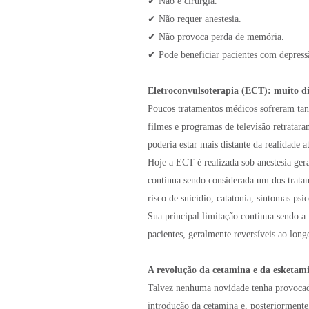
✔ Não é cirurgia.
✔ Não requer anestesia.
✔ Não provoca perda de memória.
✔ Pode beneficiar pacientes com depressã
Eletroconvulsoterapia (ECT): muito d
Poucos tratamentos médicos sofreram tant
filmes e programas de televisão retrata
poderia estar mais distante da realidade a
Hoje a ECT é realizada sob anestesia ger
continua sendo considerada um dos trata
risco de suicídio, catatonia, sintomas ps
Sua principal limitação continua sendo a 
pacientes, geralmente reversíveis ao lon
A revolução da cetamina e da esketam
Talvez nenhuma novidade tenha provocado
introdução da cetamina e, posteriormente,