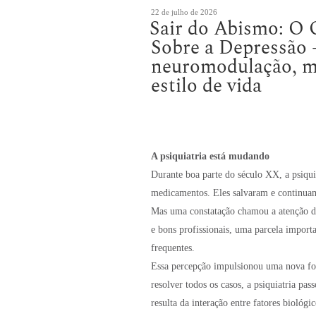
Publicado
22 de julho de 2026
Sair do Abismo: O 
em
Sobre a Depressão –
neuromodulação, mi
estilo de vida
A psiquiatria está mudando
Durante boa parte do século XX, a psiqui
medicamentos. Eles salvaram e continuam
Mas uma constatação chamou a atenção do
e bons profissionais, uma parcela import
frequentes.
Essa percepção impulsionou uma nova fo
resolver todos os casos, a psiquiatria pas
resulta da interação entre fatores biológic