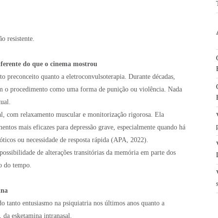
o resistente.
iferente do que o cinema mostrou
o preconceito quanto a eletroconvulsoterapia. Durante décadas,
ram o procedimento como uma forma de punição ou violência. Nada
tual.
al, com relaxamento muscular e monitorização rigorosa. Ela
mentos mais eficazes para depressão grave, especialmente quando há
icóticos ou necessidade de resposta rápida (APA, 2022).
possibilidade de alterações transitórias da memória em parte dos
go do tempo.
ina
 tanto entusiasmo na psiquiatria nos últimos anos quanto a
 da esketamina intranasal.