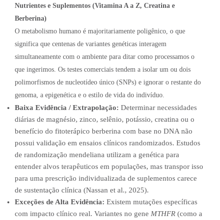
Nutrientes e Suplementos (Vitamina A a Z, Creatina e
Berberina)
O metabolismo humano é majoritariamente poligênico, o que
significa que centenas de variantes genéticas interagem
simultaneamente com o ambiente para ditar como processamos o
que ingerimos. Os testes comerciais tendem a isolar um ou dois
polimorfismos de nucleotídeo único (SNPs) e ignorar o restante do
genoma, a epigenética e o estilo de vida do indivíduo.
Baixa Evidência / Extrapolação:
Determinar necessidades
diárias de magnésio, zinco, selênio, potássio, creatina ou o
benefício do fitoterápico berberina com base no DNA não
possui validação em ensaios clínicos randomizados. Estudos
de randomização mendeliana utilizam a genética para
entender alvos terapêuticos em populações, mas transpor isso
para uma prescrição individualizada de suplementos carece
de sustentação clínica (Nassan et al., 2025).
Exceções de Alta Evidência:
Existem mutações específicas
com impacto clínico real. Variantes no gene
MTHFR
(como a