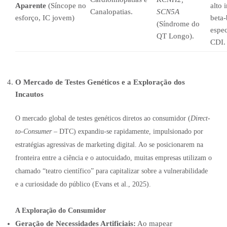
Aparente
(Síncope no
alto 
Canalopatias.
SCN5A
esforço, IC jovem)
beta
(Síndrome do
espec
QT Longo).
CDI.
O Mercado de Testes Genéticos e a Exploração dos
Incautos
O mercado global de testes genéticos diretos ao consumidor (
Direct-
to-Consumer
– DTC) expandiu-se rapidamente, impulsionado por
estratégias agressivas de marketing digital. Ao se posicionarem na
fronteira entre a ciência e o autocuidado, muitas empresas utilizam o
chamado “teatro científico” para capitalizar sobre a vulnerabilidade
e a curiosidade do público (Evans et al., 2025).
A Exploração do Consumidor
Geração de Necessidades Artificiais:
Ao mapear