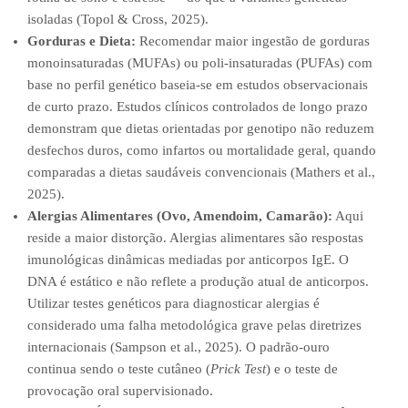
isoladas (Topol & Cross, 2025).
Gorduras e Dieta:
Recomendar maior ingestão de gorduras
monoinsaturadas (MUFAs) ou poli-insaturadas (PUFAs) com
base no perfil genético baseia-se em estudos observacionais
de curto prazo. Estudos clínicos controlados de longo prazo
demonstram que dietas orientadas por genotipo não reduzem
desfechos duros, como infartos ou mortalidade geral, quando
comparadas a dietas saudáveis convencionais (Mathers et al.,
2025).
Alergias Alimentares (Ovo, Amendoim, Camarão):
Aqui
reside a maior distorção. Alergias alimentares são respostas
imunológicas dinâmicas mediadas por anticorpos IgE. O
DNA é estático e não reflete a produção atual de anticorpos.
Utilizar testes genéticos para diagnosticar alergias é
considerado uma falha metodológica grave pelas diretrizes
internacionais (Sampson et al., 2025). O padrão-ouro
continua sendo o teste cutâneo (
Prick Test
) e o teste de
provocação oral supervisionado.