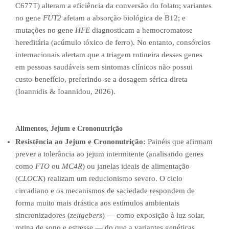
C677T) alteram a eficiência da conversão do folato; variantes
no gene
FUT2
afetam a absorção biológica de B12; e
mutações no gene
HFE
diagnosticam a hemocromatose
hereditária (acúmulo tóxico de ferro). No entanto, consórcios
internacionais alertam que a triagem rotineira desses genes
em pessoas saudáveis sem sintomas clínicos não possui
custo-benefício, preferindo-se a dosagem sérica direta
(Ioannidis & Ioannidou, 2026).
Alimentos, Jejum e Crononutrição
Resistência ao Jejum e Crononutrição:
Painéis que afirmam
prever a tolerância ao jejum intermitente (analisando genes
como
FTO
ou
MC4R
) ou janelas ideais de alimentação
(
CLOCK
) realizam um reducionismo severo. O ciclo
circadiano e os mecanismos de saciedade respondem de
forma muito mais drástica aos estímulos ambientais
sincronizadores (
zeitgebers
) — como exposição à luz solar,
rotina de sono e estresse — do que a variantes genéticas