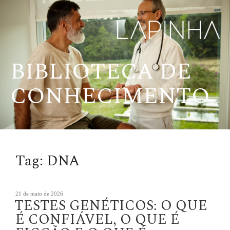
Pular
para
o
conteúdo
BIBLIOTECA DE
CONHECIMENTO
Tag:
DNA
Publicado
21 de maio de 2026
TESTES GENÉTICOS: O QUE
em
É CONFIÁVEL, O QUE É