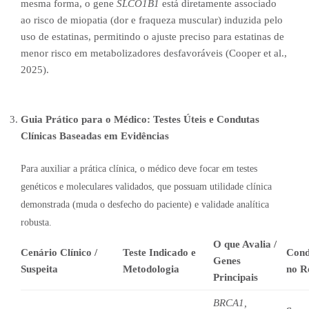
mesma forma, o gene
SLCO1B1
está diretamente associado
ao risco de miopatia (dor e fraqueza muscular) induzida pelo
uso de estatinas, permitindo o ajuste preciso para estatinas de
menor risco em metabolizadores desfavoráveis (Cooper et al.,
2025).
Guia Prático para o Médico: Testes Úteis e Condutas
Clínicas Baseadas em Evidências
Para auxiliar a prática clínica, o médico deve focar em testes
genéticos e moleculares validados, que possuam utilidade clínica
demonstrada (muda o desfecho do paciente) e validade analítica
robusta.
O que Avalia /
Cenário Clínico /
Teste Indicado e
Cond
Genes
Suspeita
Metodologia
no R
Principais
BRCA1,