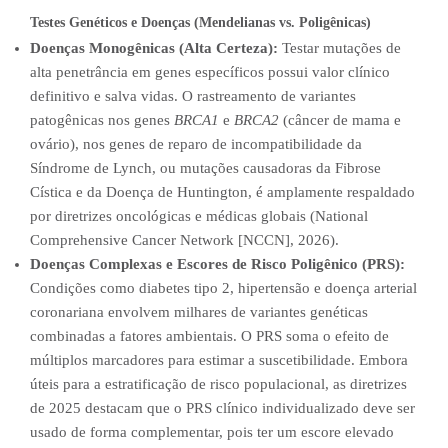
Testes Genéticos e Doenças (Mendelianas vs. Poligênicas)
Doenças Monogênicas (Alta Certeza):
Testar mutações de
alta penetrância em genes específicos possui valor clínico
definitivo e salva vidas. O rastreamento de variantes
patogênicas nos genes
BRCA1
e
BRCA2
(câncer de mama e
ovário), nos genes de reparo de incompatibilidade da
Síndrome de Lynch, ou mutações causadoras da Fibrose
Cística e da Doença de Huntington, é amplamente respaldado
por diretrizes oncológicas e médicas globais (National
Comprehensive Cancer Network [NCCN], 2026).
Doenças Complexas e Escores de Risco Poligênico (PRS):
Condições como diabetes tipo 2, hipertensão e doença arterial
coronariana envolvem milhares de variantes genéticas
combinadas a fatores ambientais. O PRS soma o efeito de
múltiplos marcadores para estimar a suscetibilidade. Embora
úteis para a estratificação de risco populacional, as diretrizes
de 2025 destacam que o PRS clínico individualizado deve ser
usado de forma complementar, pois ter um escore elevado