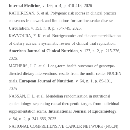
Internal Medicine
, v. 186, n. 4, p. 410-418, 2026.
KATHIRESAN, S. et al. Polygenic risk scores in clinical practice:
consensus framework and limitations for cardiovascular disease.
Circulation
, v. 151, n. 8, p. 734-749, 2025.
KAVVOURA, F. K. et al. Nutrigenomics and the commercialization
of dietary advice: a systematic review of clinical trial replication.
American Journal of Clinical Nutrition
, v. 123, n. 2, p. 215-226,
2026.
MATHERS, J. C. et al. Long-term health outcomes of genotype-
directed dietary interventions: results from the multi-center NUGEN
trials.
European Journal of Nutrition
, v. 64, n. 1, p. 89-101,
2025.
NASSAN, F. L. et al. Mendelian randomization in nutritional
epidemiology: separating causal therapeutic targets from individual
supplementation scams.
International Journal of Epidemiology
,
v. 54, n. 2, p. 341-353, 2025.
NATIONAL COMPREHENSIVE CANCER NETWORK (NCCN).