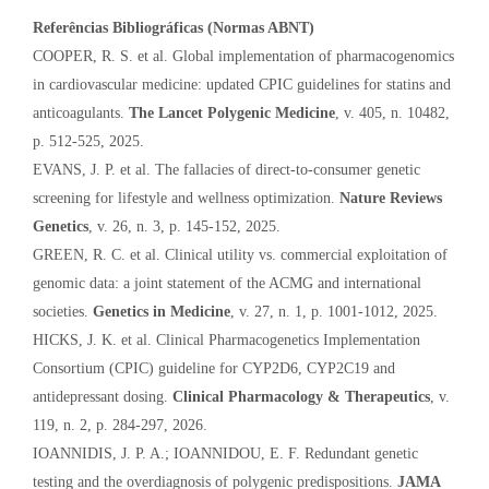
Referências Bibliográficas (Normas ABNT)
COOPER, R. S. et al. Global implementation of pharmacogenomics
in cardiovascular medicine: updated CPIC guidelines for statins and
anticoagulants.
The Lancet Polygenic Medicine
, v. 405, n. 10482,
p. 512-525, 2025.
EVANS, J. P. et al. The fallacies of direct-to-consumer genetic
screening for lifestyle and wellness optimization.
Nature Reviews
Genetics
, v. 26, n. 3, p. 145-152, 2025.
GREEN, R. C. et al. Clinical utility vs. commercial exploitation of
genomic data: a joint statement of the ACMG and international
societies.
Genetics in Medicine
, v. 27, n. 1, p. 1001-1012, 2025.
HICKS, J. K. et al. Clinical Pharmacogenetics Implementation
Consortium (CPIC) guideline for CYP2D6, CYP2C19 and
antidepressant dosing.
Clinical Pharmacology & Therapeutics
, v.
119, n. 2, p. 284-297, 2026.
IOANNIDIS, J. P. A.; IOANNIDOU, E. F. Redundant genetic
testing and the overdiagnosis of polygenic predispositions.
JAMA