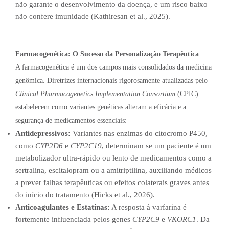
não garante o desenvolvimento da doença, e um risco baixo
não confere imunidade (Kathiresan et al., 2025).
Farmacogenética: O Sucesso da Personalização Terapêutica
A farmacogenética é um dos campos mais consolidados da medicina
genômica. Diretrizes internacionais rigorosamente atualizadas pelo
Clinical Pharmacogenetics Implementation Consortium
(CPIC)
estabelecem como variantes genéticas alteram a eficácia e a
segurança de medicamentos essenciais:
Antidepressivos:
Variantes nas enzimas do citocromo P450,
como
CYP2D6
e
CYP2C19
, determinam se um paciente é um
metabolizador ultra-rápido ou lento de medicamentos como a
sertralina, escitalopram ou a amitriptilina, auxiliando médicos
a prever falhas terapêuticas ou efeitos colaterais graves antes
do início do tratamento (Hicks et al., 2026).
Anticoagulantes e Estatinas:
A resposta à varfarina é
fortemente influenciada pelos genes
CYP2C9
e
VKORC1
. Da