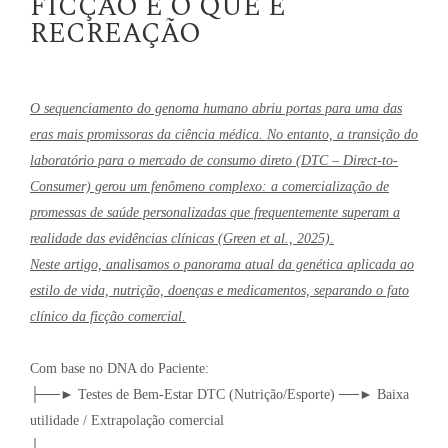
FICÇÃO E O QUE É
RECREAÇÃO
O sequenciamento do genoma humano abriu portas para uma das
eras mais promissoras da ciência médica. No entanto, a transição do
laboratório para o mercado de consumo direto (DTC – Direct-to-
Consumer) gerou um fenômeno complexo: a comercialização de
promessas de saúde personalizadas que frequentemente superam a
realidade das evidências clínicas (Green et al., 2025).
Neste artigo, analisamos o panorama atual da genética aplicada ao
estilo de vida, nutrição, doenças e medicamentos, separando o fato
clínico da ficção comercial.
Com base no DNA do Paciente:
├──► Testes de Bem-Estar DTC (Nutrição/Esporte) ──► Baixa
utilidade / Extrapolação comercial
│