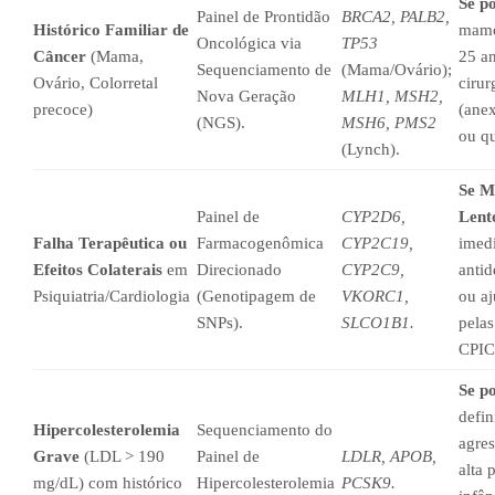
Se po
Painel de Prontidão
BRCA2, PALB2,
Histórico Familiar de
mamo
Oncológica via
TP53
Câncer
(Mama,
25 an
Sequenciamento de
(Mama/Ovário);
Ovário, Colorretal
cirur
Nova Geração
MLH1, MSH2,
precoce)
(ane
(NGS).
MSH6, PMS2
ou q
(Lynch).
Se M
Painel de
CYP2D6,
Lent
Falha Terapêutica ou
Farmacogenômica
CYP2C19,
imed
Efeitos Colaterais
em
Direcionado
CYP2C9,
antid
Psiquiatria/Cardiologia
(Genotipagem de
VKORC1,
ou aj
SNPs).
SLCO1B1.
pelas
CPIC
Se po
defin
Hipercolesterolemia
Sequenciamento do
agres
Grave
(LDL > 190
Painel de
LDLR, APOB,
alta 
mg/dL) com histórico
Hipercolesterolemia
PCSK9.