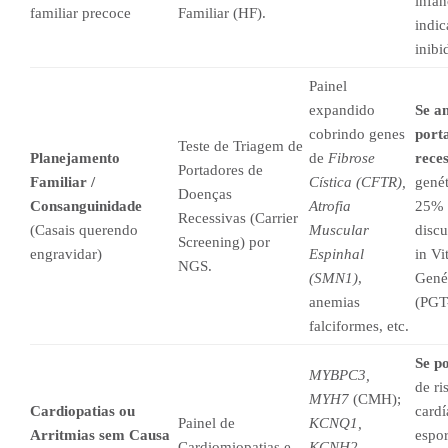
infân
familiar precoce
Familiar (HF).
indic
inib
Painel
expandido
Se a
cobrindo genes
port
Teste de Triagem de
Planejamento
de
Fibrose
reces
Portadores de
Familiar /
Cística (CFTR),
genét
Doenças
Consanguinidade
Atrofia
25% d
Recessivas (Carrier
(Casais querendo
Muscular
discu
Screening) por
engravidar)
Espinhal
in Vi
NGS.
(SMN1)
,
Genét
anemias
(PGT
falciformes, etc.
Se po
MYBPC3,
de ri
MYH7
(CMH);
Cardiopatias ou
cardí
Painel de
KCNQ1,
Arritmias sem Causa
espor
Cardiomiopatias e
KCNH2,