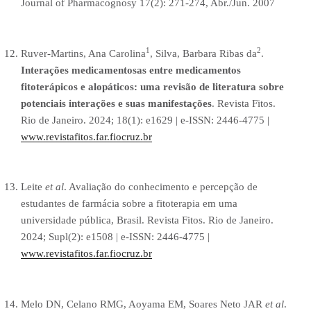
Journal of Pharmacognosy 17(2): 271-274, Abr./Jun. 2007
1
2
Ruver-Martins, Ana Carolina
, Silva, Barbara Ribas da
.
Interações medicamentosas entre medicamentos
fitoterápicos e alopáticos: uma revisão de literatura sobre
potenciais interações e suas manifestações
. Revista Fitos.
Rio de Janeiro. 2024; 18(1): e1629 | e-ISSN: 2446-4775 |
www.revistafitos.far.fiocruz.br
Leite
et al
. Avaliação do conhecimento e percepção de
estudantes de farmácia sobre a fitoterapia em uma
universidade pública, Brasil. Revista Fitos. Rio de Janeiro.
2024; Supl(2): e1508 | e-ISSN: 2446-4775 |
www.revistafitos.far.fiocruz.br
Melo DN, Celano RMG, Aoyama EM, Soares Neto JAR
et al
.