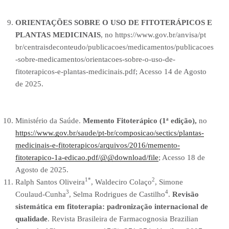
ORIENTAÇÕES SOBRE O USO DE FITOTERÁPICOS E
PLANTAS MEDICINAIS
, no https://www.gov.br/anvisa/pt
br/centraisdeconteudo/publicacoes/medicamentos/publicacoes
-sobre-medicamentos/orientacoes-sobre-o-uso-de-
fitoterapicos-e-plantas-medicinais.pdf; Acesso 14 de Agosto
de 2025.
Ministério da Saúde.
Memento Fitoterápico (1ª edição),
no
https://www.gov.br/saude/pt-br/composicao/sectics/plantas-
medicinais-e-fitoterapicos/arquivos/2016/memento-
fitoterapico-1a-edicao.pdf/@@download/file
; Acesso 18 de
Agosto de 2025.
1*
2
Ralph Santos Oliveira
, Waldeciro Colaço
, Simone
3
4
Coulaud-Cunha
, Selma Rodrigues de Castilho
.
Revisão
sistemática em fitoterapia: padronização internacional de
qualidade
. Revista Brasileira de Farmacognosia Brazilian