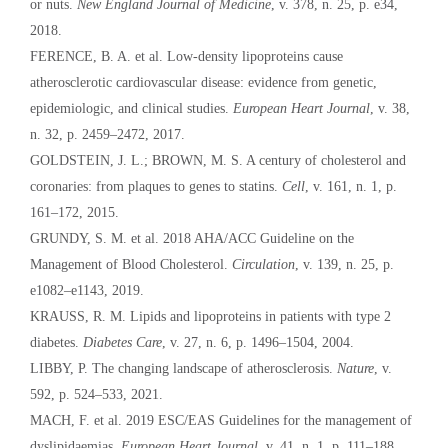
or nuts.
New England Journal of Medicine
, v. 378, n. 25, p. e34,
2018.
FERENCE, B. A. et al. Low-density lipoproteins cause
atherosclerotic cardiovascular disease: evidence from genetic,
epidemiologic, and clinical studies.
European Heart Journal
, v. 38,
n. 32, p. 2459–2472, 2017.
GOLDSTEIN, J. L.; BROWN, M. S. A century of cholesterol and
coronaries: from plaques to genes to statins.
Cell
, v. 161, n. 1, p.
161–172, 2015.
GRUNDY, S. M. et al. 2018 AHA/ACC Guideline on the
Management of Blood Cholesterol.
Circulation
, v. 139, n. 25, p.
e1082–e1143, 2019.
KRAUSS, R. M. Lipids and lipoproteins in patients with type 2
diabetes.
Diabetes Care
, v. 27, n. 6, p. 1496–1504, 2004.
LIBBY, P. The changing landscape of atherosclerosis.
Nature
, v.
592, p. 524–533, 2021.
MACH, F. et al. 2019 ESC/EAS Guidelines for the management of
dyslipidaemias.
European Heart Journal
, v. 41, n. 1, p. 111–188,