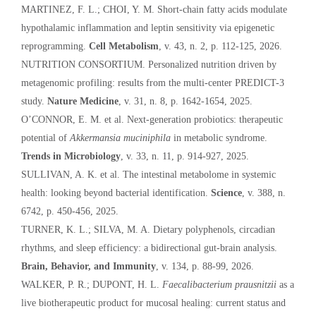
MARTINEZ, F. L.; CHOI, Y. M. Short-chain fatty acids modulate
hypothalamic inflammation and leptin sensitivity via epigenetic
reprogramming.
Cell Metabolism
, v. 43, n. 2, p. 112-125, 2026.
NUTRITION CONSORTIUM. Personalized nutrition driven by
metagenomic profiling: results from the multi-center PREDICT-3
study.
Nature Medicine
, v. 31, n. 8, p. 1642-1654, 2025.
O’CONNOR, E. M. et al. Next-generation probiotics: therapeutic
potential of
Akkermansia muciniphila
in metabolic syndrome.
Trends in Microbiology
, v. 33, n. 11, p. 914-927, 2025.
SULLIVAN, A. K. et al. The intestinal metabolome in systemic
health: looking beyond bacterial identification.
Science
, v. 388, n.
6742, p. 450-456, 2025.
TURNER, K. L.; SILVA, M. A. Dietary polyphenols, circadian
rhythms, and sleep efficiency: a bidirectional gut-brain analysis.
Brain, Behavior, and Immunity
, v. 134, p. 88-99, 2026.
WALKER, P. R.; DUPONT, H. L.
Faecalibacterium prausnitzii
as a
live biotherapeutic product for mucosal healing: current status and