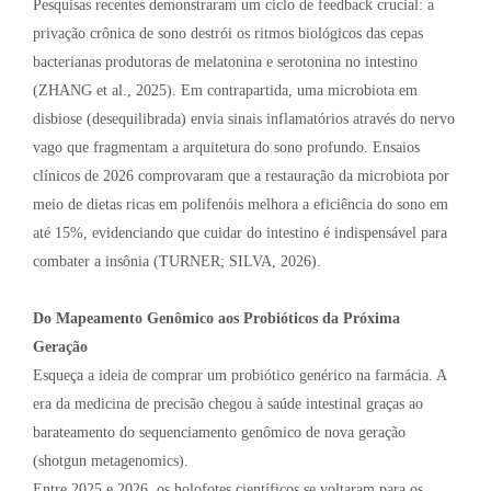
Pesquisas recentes demonstraram um ciclo de feedback crucial: a
privação crônica de sono destrói os ritmos biológicos das cepas
bacterianas produtoras de melatonina e serotonina no intestino
(ZHANG et al., 2025). Em contrapartida, uma microbiota em
disbiose (desequilibrada) envia sinais inflamatórios através do nervo
vago que fragmentam a arquitetura do sono profundo. Ensaios
clínicos de 2026 comprovaram que a restauração da microbiota por
meio de dietas ricas em polifenóis melhora a eficiência do sono em
até 15%, evidenciando que cuidar do intestino é indispensável para
combater a insônia (TURNER; SILVA, 2026).
Do Mapeamento Genômico aos Probióticos da Próxima
Geração
Esqueça a ideia de comprar um probiótico genérico na farmácia. A
era da medicina de precisão chegou à saúde intestinal graças ao
barateamento do sequenciamento genômico de nova geração
(shotgun metagenomics).
Entre 2025 e 2026, os holofotes científicos se voltaram para os