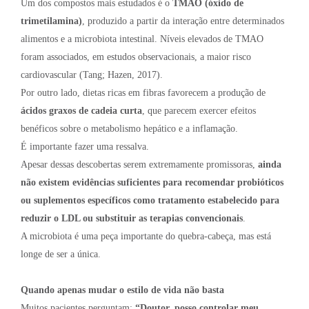
Um dos compostos mais estudados é o
TMAO (óxido de
trimetilamina)
, produzido a partir da interação entre determinados
alimentos e a microbiota intestinal. Níveis elevados de TMAO
foram associados, em estudos observacionais, a maior risco
cardiovascular (Tang; Hazen, 2017).
Por outro lado, dietas ricas em fibras favorecem a produção de
ácidos graxos de cadeia curta
, que parecem exercer efeitos
benéficos sobre o metabolismo hepático e a inflamação.
É importante fazer uma ressalva.
Apesar dessas descobertas serem extremamente promissoras,
ainda
não existem evidências suficientes para recomendar probióticos
ou suplementos específicos como tratamento estabelecido para
reduzir o LDL ou substituir as terapias convencionais
.
A microbiota é uma peça importante do quebra-cabeça, mas está
longe de ser a única.
Quando apenas mudar o estilo de vida não basta
Muitos pacientes perguntam:
“Doutor, posso controlar meu