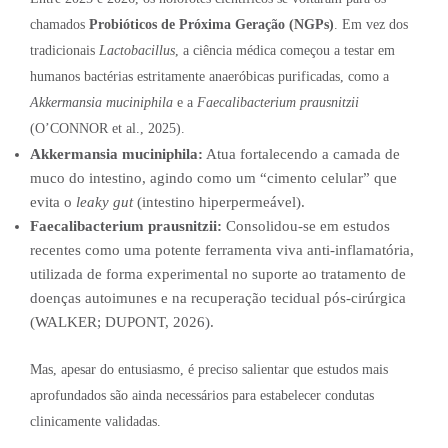
chamados
Probióticos de Próxima Geração (NGPs)
. Em vez dos
tradicionais
Lactobacillus
, a ciência médica começou a testar em
humanos bactérias estritamente anaeróbicas purificadas, como a
Akkermansia muciniphila
e a
Faecalibacterium prausnitzii
(O’CONNOR et al., 2025).
Akkermansia muciniphila:
Atua fortalecendo a camada de
muco do intestino, agindo como um “cimento celular” que
evita o
leaky gut
(intestino hiperpermeável).
Faecalibacterium prausnitzii:
Consolidou-se em estudos
recentes como uma potente ferramenta viva anti-inflamatória,
utilizada de forma experimental no suporte ao tratamento de
doenças autoimunes e na recuperação tecidual pós-cirúrgica
(WALKER; DUPONT, 2026).
Mas, apesar do entusiasmo, é preciso salientar que estudos mais
aprofundados são ainda necessários para estabelecer condutas
clinicamente validadas.