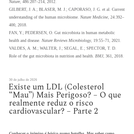
Nature
, 486:207–214, 2012.
GILBERT, J. A.; BLASER, M. J.; CAPORASO, J. G. et al. Current
understanding of the human microbiome.
Nature Medicine
, 24:392–
400, 2018.
FAN, Y.; PEDERSEN, O. Gut microbiota in human metabolic
health and disease.
Nature Reviews Microbiology
, 19:55–71, 2021.
VALDES, A. M.; WALTER, J.; SEGAL, E.; SPECTOR, T. D.
Role of the gut microbiota in nutrition and health.
BMJ
, 361, 2018.
Publicado
30 de julho de 2026
Existe um LDL (Colesterol
em
“Mau”) Mais Perigoso? – O que
realmente reduz o risco
cardiovascular? – Parte 2
Conhecer o inimigo é básico numa batalha. Mas saber como