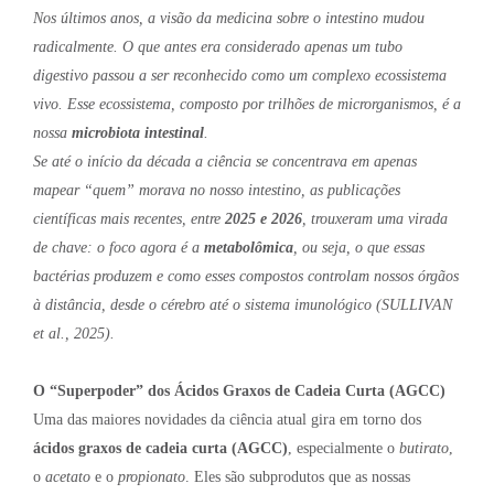
Nos últimos anos, a visão da medicina sobre o intestino mudou
radicalmente. O que antes era considerado apenas um tubo
digestivo passou a ser reconhecido como um complexo ecossistema
vivo. Esse ecossistema, composto por trilhões de microrganismos, é a
nossa
microbiota intestinal
.
Se até o início da década a ciência se concentrava em apenas
mapear “quem” morava no nosso intestino, as publicações
científicas mais recentes, entre
2025 e 2026
, trouxeram uma virada
de chave: o foco agora é a
metabolômica
, ou seja, o que essas
bactérias produzem e como esses compostos controlam nossos órgãos
à distância, desde o cérebro até o sistema imunológico (SULLIVAN
et al., 2025).
O “Superpoder” dos Ácidos Graxos de Cadeia Curta (AGCC)
Uma das maiores novidades da ciência atual gira em torno dos
ácidos graxos de cadeia curta (AGCC)
, especialmente o
butirato
,
o
acetato
e o
propionato
. Eles são subprodutos que as nossas