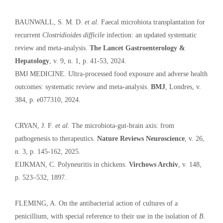
BAUNWALL, S. M. D.
et al.
Faecal microbiota transplantation for
recurrent
Clostridioides difficile
infection: an updated systematic
review and meta-analysis.
The Lancet Gastroenterology &
Hepatology
, v. 9, n. 1, p. 41-53, 2024.
BMJ MEDICINE. Ultra-processed food exposure and adverse health
outcomes: systematic review and meta-analysis.
BMJ
, Londres, v.
384, p. e077310, 2024.
CRYAN, J. F.
et al.
The microbiota-gut-brain axis: from
pathogenesis to therapeutics.
Nature Reviews Neuroscience
, v. 26,
n. 3, p. 145-162, 2025.
EIJKMAN, C. Polyneuritis in chickens.
Virchows Archiv
, v. 148,
p. 523–532, 1897.
FLEMING, A. On the antibacterial action of cultures of a
penicillium, with special reference to their use in the isolation of
B.