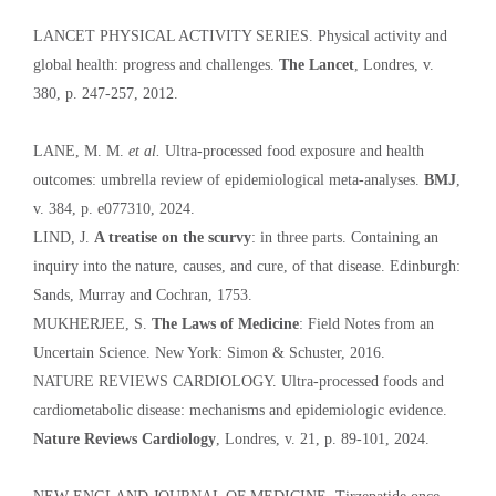
LANCET PHYSICAL ACTIVITY SERIES. Physical activity and
global health: progress and challenges.
The Lancet
, Londres, v.
380, p. 247-257, 2012.
LANE, M. M.
et al.
Ultra-processed food exposure and health
outcomes: umbrella review of epidemiological meta-analyses.
BMJ
,
v. 384, p. e077310, 2024.
LIND, J.
A treatise on the scurvy
: in three parts. Containing an
inquiry into the nature, causes, and cure, of that disease. Edinburgh:
Sands, Murray and Cochran, 1753.
MUKHERJEE, S.
The Laws of Medicine
: Field Notes from an
Uncertain Science. New York: Simon & Schuster, 2016.
NATURE REVIEWS CARDIOLOGY. Ultra-processed foods and
cardiometabolic disease: mechanisms and epidemiologic evidence.
Nature Reviews Cardiology
, Londres, v. 21, p. 89-101, 2024.