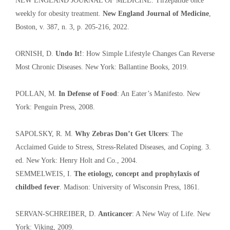
NEW ENGLAND JOURNAL OF MEDICINE. Tirzepatide once
weekly for obesity treatment.
New England Journal of Medicine
,
Boston, v. 387, n. 3, p. 205-216, 2022.
ORNISH, D.
Undo It!
: How Simple Lifestyle Changes Can Reverse
Most Chronic Diseases. New York: Ballantine Books, 2019.
POLLAN, M.
In Defense of Food
: An Eater’s Manifesto. New
York: Penguin Press, 2008.
SAPOLSKY, R. M.
Why Zebras Don’t Get Ulcers
: The
Acclaimed Guide to Stress, Stress-Related Diseases, and Coping. 3.
ed. New York: Henry Holt and Co., 2004.
SEMMELWEIS, I.
The etiology, concept and prophylaxis of
childbed fever
. Madison: University of Wisconsin Press, 1861.
SERVAN-SCHREIBER, D.
Anticancer
: A New Way of Life. New
York: Viking, 2009.