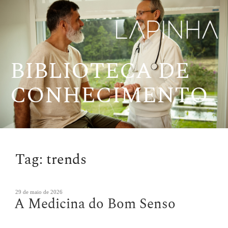
Pular
para
o
conteúdo
BIBLIOTECA DE
CONHECIMENTO
Tag:
trends
Publicado
29 de maio de 2026
A Medicina do Bom Senso
em