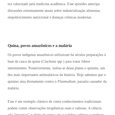
era valorizado pela medicina acadêmica
. Esse episódio antecipa
discussões extremamente atuais sobre industrialização alimentar,
empobrecimento nutricional e doenças crônicas modernas
.
Quina, povos amazônicos e a malária
Os povos indígenas amazônicos utilizavam há séculos preparações à
base da casca da quina (
Cinchona spp.
) para tratar febres
intermitentes
. Posteriormente, isolou-se dessa planta o quinino, um
dos mais importantes antimaláricos da história
. Hoje sabemos que o
quinino atua diretamente contra o
Plasmodium
, parasita causador da
malária
.
Esse é um exemplo clássico de como conhecimentos tradicionais
podem conter observações terapêuticas reais e valiosas
. A ciência
não “inventou” o efeito da quina; ela o validou, refinou e explicou