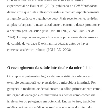
experimental de Hall
et al.
(2019), publicado no
Cell Metabolism
,
demonstrou que dietas ultraprocessadas aumentam espontaneamente
a ingestão calórica e o ganho de peso
. Mais recentemente, revisões
amplas reforçaram o nexo causal entre o consumo desses produtos e
o declínio geral da saúde (BMJ MEDICINE, 2024; LANE
et al.
,
2024)
. Ou seja: observações clínicas e populacionais de defensores
da comida de verdade já existiam há décadas antes de haver
consenso acadêmico robusto (POLLAN, 2008)
.
O ressurgimento da saúde intestinal e da microbiota
O campo da gastroenterologia e da saúde sistêmica oferece um
exemplo contemporâneo avassalador: a microbiota intestinal. Por
gerações, a medicina ocidental encarou o cólon primariamente como
um órgão de excreção e os micróbios residentes como comensais
irrelevantes ou patógenos em potencial. Enquanto isso, tradições
médicas orientais e médicos naturalistas europeus do início do