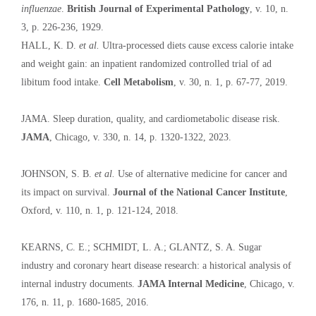
influenzae
.
British Journal of Experimental Pathology
, v. 10, n.
3, p. 226-236, 1929.
HALL, K. D.
et al.
Ultra-processed diets cause excess calorie intake
and weight gain: an inpatient randomized controlled trial of ad
libitum food intake.
Cell Metabolism
, v. 30, n. 1, p. 67-77, 2019.
JAMA. Sleep duration, quality, and cardiometabolic disease risk.
JAMA
, Chicago, v. 330, n. 14, p. 1320-1322, 2023.
JOHNSON, S. B.
et al.
Use of alternative medicine for cancer and
its impact on survival.
Journal of the National Cancer Institute
,
Oxford, v. 110, n. 1, p. 121-124, 2018.
KEARNS, C. E.; SCHMIDT, L. A.; GLANTZ, S. A. Sugar
industry and coronary heart disease research: a historical analysis of
internal industry documents.
JAMA Internal Medicine
, Chicago, v.
176, n. 11, p. 1680-1685, 2016.