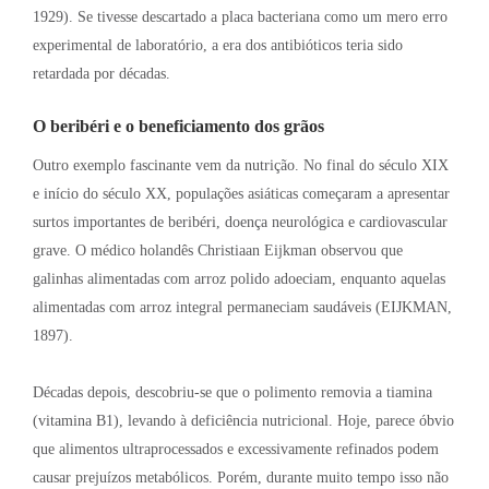
1929). Se tivesse descartado a placa bacteriana como um mero erro
experimental de laboratório, a era dos antibióticos teria sido
retardada por décadas.
O beribéri e o beneficiamento dos grãos
Outro exemplo fascinante vem da nutrição
. No final do século XIX
e início do século XX, populações asiáticas começaram a apresentar
surtos importantes de beribéri, doença neurológica e cardiovascular
grave
. O médico holandês Christiaan Eijkman observou que
galinhas alimentadas com arroz polido adoeciam, enquanto aquelas
alimentadas com arroz integral permaneciam saudáveis (EIJKMAN,
1897)
.
Décadas depois, descobriu-se que o polimento removia a tiamina
(vitamina B1), levando à deficiência nutricional
. Hoje, parece óbvio
que alimentos ultraprocessados e excessivamente refinados podem
causar prejuízos metabólicos
. Porém, durante muito tempo isso não