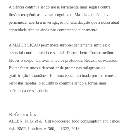
A ciência continua sendo nossa ferramenta mais segura contra
ilusões terapêuticas e vieses cognitivos
. Mas ela também deve
permanecer aberta à investigação honesta daquilo que a nossa atual
capacidade técnica ainda não compreende plenamente
.
A MAIOR LIÇÃO permanece surpreendentemente simples: o
essencial continua sendo essencial
. Dormir bem
. Comer melhor
.
Mover o corpo
. Cultivar vínculos profundos
. Reduzir os excessos
.
Evitar fanatismos e desconfiar de promessas milagrosas de
gratificação instantânea
. Em uma época fascinada por extremos e
respostas rápidas, o equilíbrio continua sendo a forma mais
sofisticada de sabedoria
.
Referências
ALLEN, N. B.
et al.
Ultra-processed food consumption and cancer
risk.
BMJ
, Londres, v. 360, p. k322, 2018.