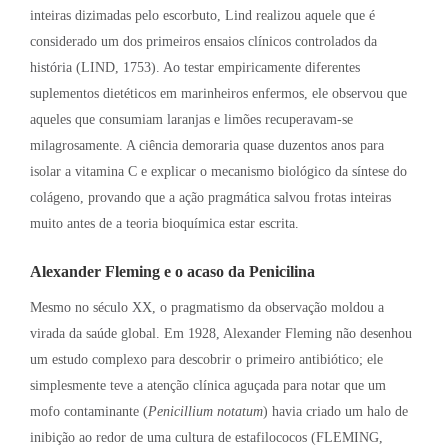
inteiras dizimadas pelo escorbuto, Lind realizou aquele que é
considerado um dos primeiros ensaios clínicos controlados da
história (LIND, 1753). Ao testar empiricamente diferentes
suplementos dietéticos em marinheiros enfermos, ele observou que
aqueles que consumiam laranjas e limões recuperavam-se
milagrosamente. A ciência demoraria quase duzentos anos para
isolar a vitamina C e explicar o mecanismo biológico da síntese do
colágeno, provando que a ação pragmática salvou frotas inteiras
muito antes de a teoria bioquímica estar escrita.
Alexander Fleming e o acaso da Penicilina
Mesmo no século XX, o pragmatismo da observação moldou a
virada da saúde global. Em 1928, Alexander Fleming não desenhou
um estudo complexo para descobrir o primeiro antibiótico; ele
simplesmente teve a atenção clínica aguçada para notar que um
mofo contaminante (
Penicillium notatum
) havia criado um halo de
inibição ao redor de uma cultura de estafilococos (FLEMING,