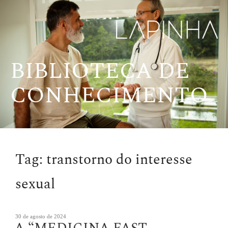
Pular
para
o
conteúdo
BIBLIOTECA DE
CONHECIMENTO
Tag:
transtorno do interesse
sexual
Publicado
30 de agosto de 2024
em