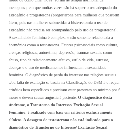
libido ou como uma “nova” forma de terapia hormonal da
menopausa, em que muitas vezes não há sequer o uso adequado do
estrogênio e progesterona (progesterona para mulheres que possuem
útero, pois nas mulheres submetidas à histerectomia o uso de
estrogênio não precisa ser acompanhado pelo uso de progesterona).
A sexualidade feminina é complexa e não somente relacionada a
hormônios como a testosterona. Fatores psicossociais como cultura,
crenças religiosas, autoestima, depressão, traumas sexuais como
abuso, tipo de relacionamento afetivo, estilo de vida, estresse,
doenças e o uso de medicamentos influenciam a sexualidade
feminina. O diagnóstico de perda do interesse nas relações sexuais
e/ou falta de excitação se baseia na Classificação do DSM 5 e requer
critérios bem específicos e precisam estar presentes no mínimo por 6
meses e devem causar angústia à paciente.
O diagnóstico desta
síndrome, o Transtorno do Interesse/ Excitação Sexual
Feminino
,
é realizado com base em critérios exclusivamente
clínicos. A dosagem de testosterona não está indicada para o
diagnóstico do Transtorno do Interesse/ Excitação Sexual