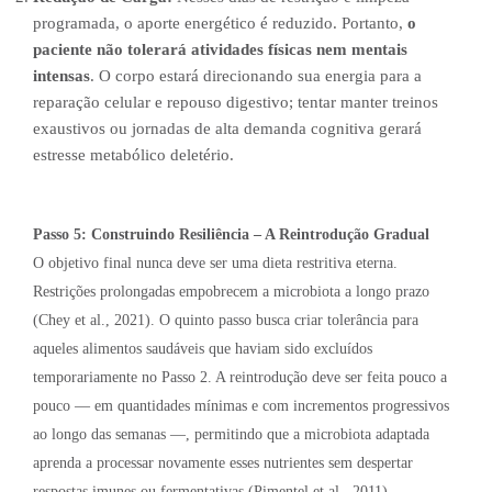
programada, o aporte energético é reduzido. Portanto,
o
paciente não tolerará atividades físicas nem mentais
intensas
. O corpo estará direcionando sua energia para a
reparação celular e repouso digestivo; tentar manter treinos
exaustivos ou jornadas de alta demanda cognitiva gerará
estresse metabólico deletério.
Passo 5: Construindo Resiliência – A Reintrodução Gradual
O objetivo final nunca deve ser uma dieta restritiva eterna.
Restrições prolongadas empobrecem a microbiota a longo prazo
(Chey et al., 2021). O quinto passo busca criar tolerância para
aqueles alimentos saudáveis que haviam sido excluídos
temporariamente no Passo 2. A reintrodução deve ser feita pouco a
pouco — em quantidades mínimas e com incrementos progressivos
ao longo das semanas —, permitindo que a microbiota adaptada
aprenda a processar novamente esses nutrientes sem despertar
respostas imunes ou fermentativas (Pimentel et al., 2011).