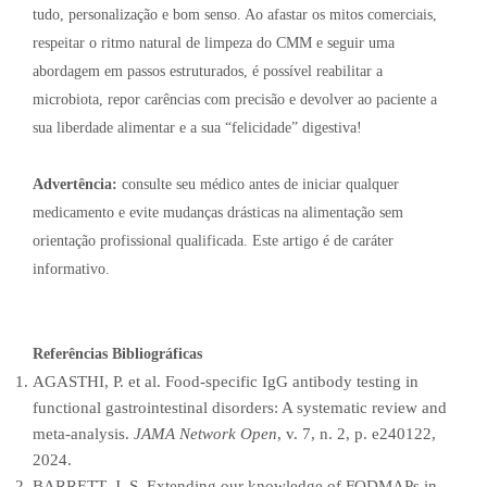
tudo, personalização e bom senso. Ao afastar os mitos comerciais,
respeitar o ritmo natural de limpeza do CMM e seguir uma
abordagem em passos estruturados, é possível reabilitar a
microbiota, repor carências com precisão e devolver ao paciente a
sua liberdade alimentar e a sua “felicidade” digestiva!
Advertência:
consulte seu médico antes de iniciar qualquer
medicamento e evite mudanças drásticas na alimentação sem
orientação profissional qualificada. Este artigo é de caráter
informativo.
Referências Bibliográficas
AGASTHI, P. et al. Food-specific IgG antibody testing in
functional gastrointestinal disorders: A systematic review and
meta-analysis.
JAMA Network Open
, v. 7, n. 2, p. e240122,
2024.
BARRETT, J. S. Extending our knowledge of FODMAPs in