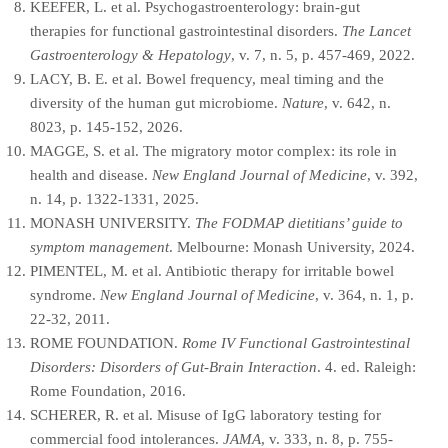
KEEFER, L. et al. Psychogastroenterology: brain-gut
therapies for functional gastrointestinal disorders.
The Lancet
Gastroenterology & Hepatology
, v. 7, n. 5, p. 457-469, 2022.
LACY, B. E. et al. Bowel frequency, meal timing and the
diversity of the human gut microbiome.
Nature
, v. 642, n.
8023, p. 145-152, 2026.
MAGGE, S. et al. The migratory motor complex: its role in
health and disease.
New England Journal of Medicine
, v. 392,
n. 14, p. 1322-1331, 2025.
MONASH UNIVERSITY.
The FODMAP dietitians’ guide to
symptom management
. Melbourne: Monash University, 2024.
PIMENTEL, M. et al. Antibiotic therapy for irritable bowel
syndrome.
New England Journal of Medicine
, v. 364, n. 1, p.
22-32, 2011.
ROME FOUNDATION.
Rome IV Functional Gastrointestinal
Disorders: Disorders of Gut-Brain Interaction
. 4. ed. Raleigh:
Rome Foundation, 2016.
SCHERER, R. et al. Misuse of IgG laboratory testing for
commercial food intolerances.
JAMA
, v. 333, n. 8, p. 755-