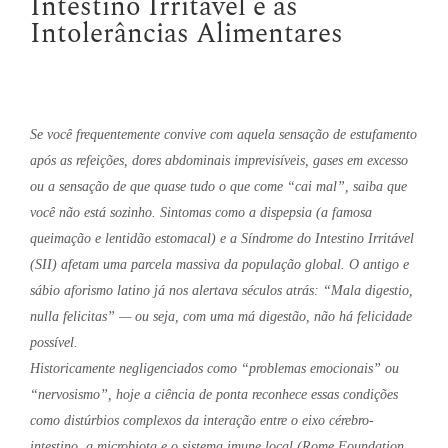
Intestino Irritável e as
Intolerâncias Alimentares
Se você frequentemente convive com aquela sensação de estufamento
após as refeições, dores abdominais imprevisíveis, gases em excesso
ou a sensação de que quase tudo o que come “cai mal”, saiba que
você não está sozinho. Sintomas como a dispepsia (a famosa
queimação e lentidão estomacal) e a Síndrome do Intestino Irritável
(SII) afetam uma parcela massiva da população global. O antigo e
sábio aforismo latino já nos alertava séculos atrás: “Mala digestio,
nulla felicitas” — ou seja, com uma má digestão, não há felicidade
possível.
Historicamente negligenciados como “problemas emocionais” ou
“nervosismo”, hoje a ciência de ponta reconhece essas condições
como distúrbios complexos da interação entre o eixo cérebro-
intestino, a microbiota e o sistema imune local (Rome Foundation,