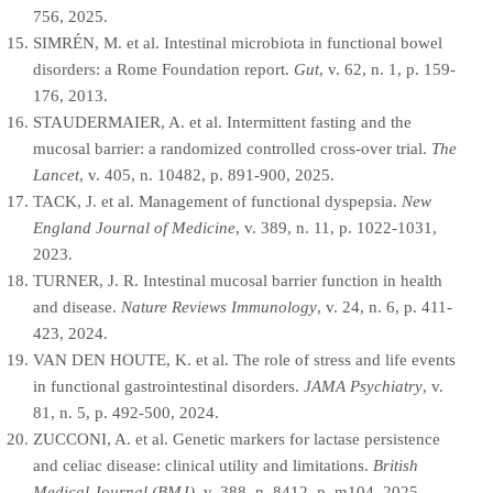
756, 2025.
SIMRÉN, M. et al. Intestinal microbiota in functional bowel
disorders: a Rome Foundation report.
Gut
, v. 62, n. 1, p. 159-
176, 2013.
STAUDERMAIER, A. et al. Intermittent fasting and the
mucosal barrier: a randomized controlled cross-over trial.
The
Lancet
, v. 405, n. 10482, p. 891-900, 2025.
TACK, J. et al. Management of functional dyspepsia.
New
England Journal of Medicine
, v. 389, n. 11, p. 1022-1031,
2023.
TURNER, J. R. Intestinal mucosal barrier function in health
and disease.
Nature Reviews Immunology
, v. 24, n. 6, p. 411-
423, 2024.
VAN DEN HOUTE, K. et al. The role of stress and life events
in functional gastrointestinal disorders.
JAMA Psychiatry
, v.
81, n. 5, p. 492-500, 2024.
ZUCCONI, A. et al. Genetic markers for lactase persistence
and celiac disease: clinical utility and limitations.
British
Medical Journal (BMJ)
, v. 388, n. 8412, p. m104, 2025.