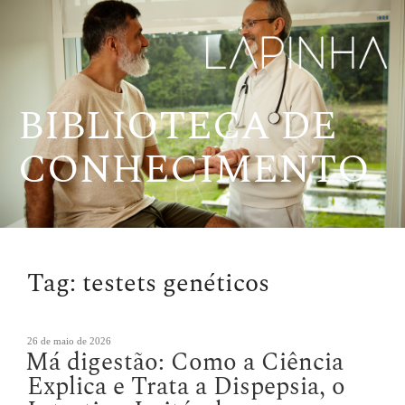
Pular
para
o
conteúdo
BIBLIOTECA DE
CONHECIMENTO
Tag:
testets genéticos
Publicado
26 de maio de 2026
Má digestão: Como a Ciência
em
Explica e Trata a Dispepsia, o