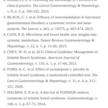
clinical practice.
The Lancet Gastroenterology & Hepatology
,
v. 9, n. 3, p. 190-192, 2024.
BLACK, C. J. et al. Efficacy of neuromodulators in functional
gastrointestinal disorders: a systematic review and meta-
analysis.
The Lancet
, v. 401, n. 10375, p. 463-474, 2023.
CANI, P. D. Microbiota and bowel health: new insights into
systemic metabolism.
Nature Reviews Gastroenterology &
Hepatology
, v. 22, n. 1, p. 15-26, 2025.
CHEY, W. D. et al. ACG Clinical Guideline: Management of
Irritable Bowel Syndrome.
American Journal of
Gastroenterology
, v. 116, n. 1, p. 17-44, 2021.
FORD, A. C. et al. Effect of escitalopram v. placebo in
irritable bowel syndrome: a randomized controlled trial.
The
Lancet Gastroenterology & Hepatology
, v. 11, n. 4, p. 312-
321, 2026.
HALMOS, E. P. et al. A diet low in FODMAPs reduces
symptoms of irritable bowel syndrome.
Gastroenterology
, v.
146, n. 1, p. 67-75, 2014.