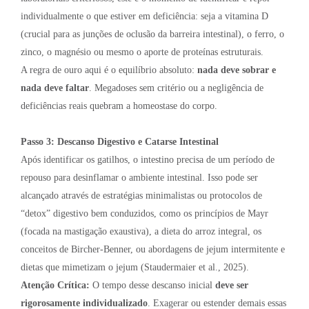
individualmente o que estiver em deficiência: seja a vitamina D
(crucial para as junções de oclusão da barreira intestinal), o ferro, o
zinco, o magnésio ou mesmo o aporte de proteínas estruturais.
A regra de ouro aqui é o equilíbrio absoluto:
nada deve sobrar e
nada deve faltar
. Megadoses sem critério ou a negligência de
deficiências reais quebram a homeostase do corpo.
Passo 3: Descanso Digestivo e Catarse Intestinal
Após identificar os gatilhos, o intestino precisa de um período de
repouso para desinflamar o ambiente intestinal. Isso pode ser
alcançado através de estratégias minimalistas ou protocolos de
“detox” digestivo bem conduzidos, como os princípios de Mayr
(focada na mastigação exaustiva), a dieta do arroz integral, os
conceitos de Bircher-Benner, ou abordagens de jejum intermitente e
dietas que mimetizam o jejum (Staudermaier et al., 2025).
Atenção Crítica:
O tempo desse descanso inicial
deve ser
rigorosamente individualizado
. Exagerar ou estender demais essas