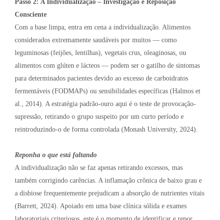
Passo 2: A Individualização – Investigação e Reposição
Consciente
Com a base limpa, entra em cena a individualização. Alimentos
considerados extremamente saudáveis por muitos — como
leguminosas (feijões, lentilhas), vegetais crus, oleaginosas, ou
alimentos com glúten e lácteos — podem ser o gatilho de sintomas
para determinados pacientes devido ao excesso de carboidratos
fermentáveis (FODMAPs) ou sensibilidades específicas (Halmos et
al., 2014). A estratégia padrão-ouro aqui é o teste de provocação-
supressão, retirando o grupo suspeito por um curto período e
reintroduzindo-o de forma controlada (Monash University, 2024).
Reponha o que está faltando
A individualização não se faz apenas retirando excessos, mas
também corrigindo carências. A inflamação crônica de baixo grau e
a disbiose frequentemente prejudicam a absorção de nutrientes vitais
(Barrett, 2024). Apoiado em uma base clínica sólida e exames
laboratoriais criteriosos, este é o momento de identificar e repor