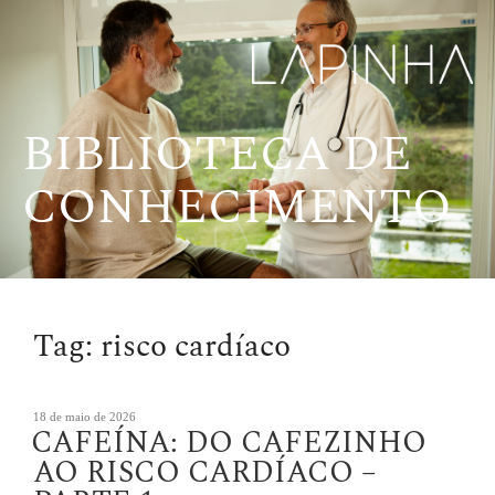
Pular
para
o
conteúdo
BIBLIOTECA DE
CONHECIMENTO
Tag:
risco cardíaco
Publicado
18 de maio de 2026
CAFEÍNA: DO CAFEZINHO
em
AO RISCO CARDÍACO –