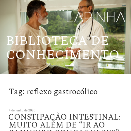
Pular
para
o
conteúdo
BIBLIOTECA DE
CONHECIMENTO
Tag:
reflexo gastrocólico
Publicado
4 de junho de 2026
CONSTIPAÇÃO INTESTINAL:
em
MUITO ALÉM DE “IR AO