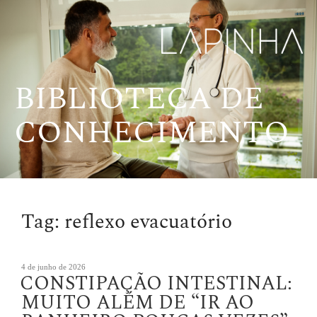
Pular
para
o
conteúdo
BIBLIOTECA DE
CONHECIMENTO
Tag:
reflexo evacuatório
Publicado
4 de junho de 2026
CONSTIPAÇÃO INTESTINAL:
em
MUITO ALÉM DE “IR AO