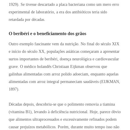
1929). Se tivesse descartado a placa bacteriana como um mero erro
experimental de laboratório, a era dos antibióticos teria sido
retardada por décadas.
O beribéri e o beneficiamento dos grãos
Outro exemplo fascinante vem da nutrição
. No final do século XIX
e início do século XX, populações asiáticas começaram a apresentar
surtos importantes de beribéri, doença neurológica e cardiovascular
grave
. O médico holandês Christiaan Eijkman observou que
galinhas alimentadas com arroz polido adoeciam, enquanto aquelas
alimentadas com arroz integral permaneciam saudáveis (EIJKMAN,
1897)
.
Décadas depois, descobriu-se que o polimento removia a tiamina
(vitamina B1), levando à deficiência nutricional
. Hoje, parece óbvio
que alimentos ultraprocessados e excessivamente refinados podem
causar prejuízos metabólicos
. Porém, durante muito tempo isso não