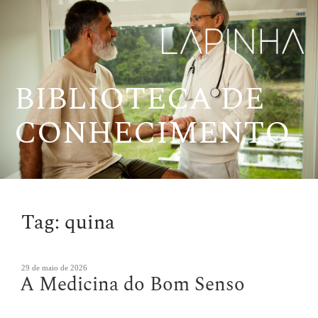
Pular
para
o
conteúdo
BIBLIOTECA DE
CONHECIMENTO
Tag:
quina
Publicado
29 de maio de 2026
A Medicina do Bom Senso
em