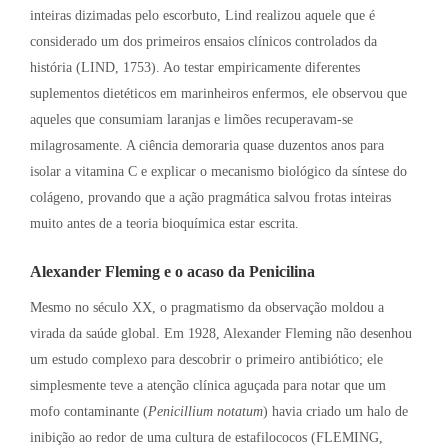
inteiras dizimadas pelo escorbuto, Lind realizou aquele que é
considerado um dos primeiros ensaios clínicos controlados da
história (LIND, 1753). Ao testar empiricamente diferentes
suplementos dietéticos em marinheiros enfermos, ele observou que
aqueles que consumiam laranjas e limões recuperavam-se
milagrosamente. A ciência demoraria quase duzentos anos para
isolar a vitamina C e explicar o mecanismo biológico da síntese do
colágeno, provando que a ação pragmática salvou frotas inteiras
muito antes de a teoria bioquímica estar escrita.
Alexander Fleming e o acaso da Penicilina
Mesmo no século XX, o pragmatismo da observação moldou a
virada da saúde global. Em 1928, Alexander Fleming não desenhou
um estudo complexo para descobrir o primeiro antibiótico; ele
simplesmente teve a atenção clínica aguçada para notar que um
mofo contaminante (
Penicillium notatum
) havia criado um halo de
inibição ao redor de uma cultura de estafilococos (FLEMING,