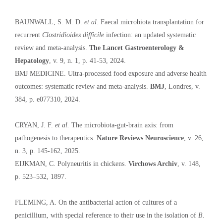
BAUNWALL, S. M. D.
et al.
Faecal microbiota transplantation for
recurrent
Clostridioides difficile
infection: an updated systematic
review and meta-analysis.
The Lancet Gastroenterology &
Hepatology
, v. 9, n. 1, p. 41-53, 2024.
BMJ MEDICINE. Ultra-processed food exposure and adverse health
outcomes: systematic review and meta-analysis.
BMJ
, Londres, v.
384, p. e077310, 2024.
CRYAN, J. F.
et al.
The microbiota-gut-brain axis: from
pathogenesis to therapeutics.
Nature Reviews Neuroscience
, v. 26,
n. 3, p. 145-162, 2025.
EIJKMAN, C. Polyneuritis in chickens.
Virchows Archiv
, v. 148,
p. 523–532, 1897.
FLEMING, A. On the antibacterial action of cultures of a
penicillium, with special reference to their use in the isolation of
B.