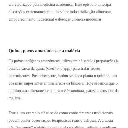
era valorizado pela medicina acadêmica
. Esse episódio antecipa
discussões extremamente atuais sobre industrialização alimentar,
empobrecimento nutricional e doenças crônicas modernas
.
Quina, povos amazônicos e a malária
Os povos indígenas amazônicos utilizavam há séculos preparações à
base da casca da quina (
Cinchona spp.
) para tratar febres
intermitentes
. Posteriormente, isolou-se dessa planta o quinino, um
dos mais importantes antimaláricos da história
. Hoje sabemos que o
quinino atua diretamente contra o
Plasmodium
, parasita causador da
malária
.
Esse é um exemplo clássico de como conhecimentos tradicionais
podem conter observações terapêuticas reais e valiosas
. A ciência
não “inventou” o efeito da quina; ela o validou, refinou e explicou