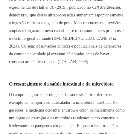
experimental de Hall
et al.
(2019), publicado no
Cell Metabolism
,
demonstrou que dietas ultraprocessadas aumentam espontaneamente
a ingestão calórica e o ganho de peso
. Mais recentemente, revisões
amplas reforçaram o nexo causal entre o consumo desses produtos e
o declínio geral da saúde (BMJ MEDICINE, 2024; LANE
et al.
,
2024)
. Ou seja: observações clínicas e populacionais de defensores
da comida de verdade já existiam há décadas antes de haver
consenso acadêmico robusto (POLLAN, 2008)
.
O ressurgimento da saúde intestinal e da microbiota
O campo da gastroenterologia e da saúde sistêmica oferece um
exemplo contemporâneo avassalador: a microbiota intestinal. Por
gerações, a medicina ocidental encarou o cólon primariamente como
um órgão de excreção e os micróbios residentes como comensais
irrelevantes ou patógenos em potencial. Enquanto isso, tradições
médicas orientais e médicos naturalistas europeus do início do