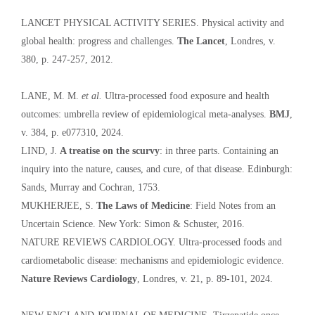
LANCET PHYSICAL ACTIVITY SERIES. Physical activity and
global health: progress and challenges.
The Lancet
, Londres, v.
380, p. 247-257, 2012.
LANE, M. M.
et al.
Ultra-processed food exposure and health
outcomes: umbrella review of epidemiological meta-analyses.
BMJ
,
v. 384, p. e077310, 2024.
LIND, J.
A treatise on the scurvy
: in three parts. Containing an
inquiry into the nature, causes, and cure, of that disease. Edinburgh:
Sands, Murray and Cochran, 1753.
MUKHERJEE, S.
The Laws of Medicine
: Field Notes from an
Uncertain Science. New York: Simon & Schuster, 2016.
NATURE REVIEWS CARDIOLOGY. Ultra-processed foods and
cardiometabolic disease: mechanisms and epidemiologic evidence.
Nature Reviews Cardiology
, Londres, v. 21, p. 89-101, 2024.