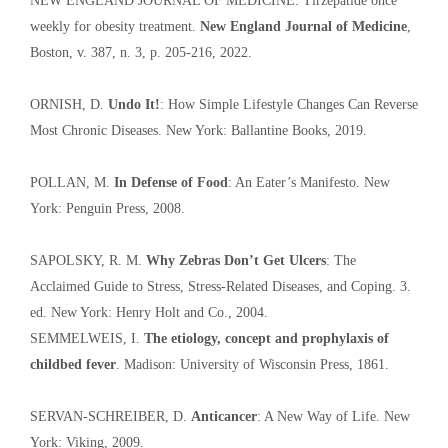
NEW ENGLAND JOURNAL OF MEDICINE. Tirzepatide once
weekly for obesity treatment.
New England Journal of Medicine
,
Boston, v. 387, n. 3, p. 205-216, 2022.
ORNISH, D.
Undo It!
: How Simple Lifestyle Changes Can Reverse
Most Chronic Diseases. New York: Ballantine Books, 2019.
POLLAN, M.
In Defense of Food
: An Eater’s Manifesto. New
York: Penguin Press, 2008.
SAPOLSKY, R. M.
Why Zebras Don’t Get Ulcers
: The
Acclaimed Guide to Stress, Stress-Related Diseases, and Coping. 3.
ed. New York: Henry Holt and Co., 2004.
SEMMELWEIS, I.
The etiology, concept and prophylaxis of
childbed fever
. Madison: University of Wisconsin Press, 1861.
SERVAN-SCHREIBER, D.
Anticancer
: A New Way of Life. New
York: Viking, 2009.