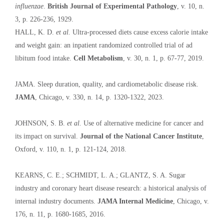
influenzae
.
British Journal of Experimental Pathology
, v. 10, n.
3, p. 226-236, 1929.
HALL, K. D.
et al.
Ultra-processed diets cause excess calorie intake
and weight gain: an inpatient randomized controlled trial of ad
libitum food intake.
Cell Metabolism
, v. 30, n. 1, p. 67-77, 2019.
JAMA. Sleep duration, quality, and cardiometabolic disease risk.
JAMA
, Chicago, v. 330, n. 14, p. 1320-1322, 2023.
JOHNSON, S. B.
et al.
Use of alternative medicine for cancer and
its impact on survival.
Journal of the National Cancer Institute
,
Oxford, v. 110, n. 1, p. 121-124, 2018.
KEARNS, C. E.; SCHMIDT, L. A.; GLANTZ, S. A. Sugar
industry and coronary heart disease research: a historical analysis of
internal industry documents.
JAMA Internal Medicine
, Chicago, v.
176, n. 11, p. 1680-1685, 2016.