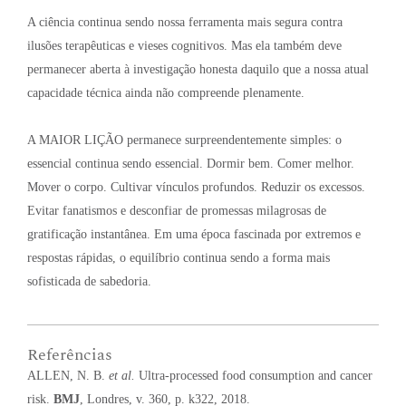
A ciência continua sendo nossa ferramenta mais segura contra
ilusões terapêuticas e vieses cognitivos
. Mas ela também deve
permanecer aberta à investigação honesta daquilo que a nossa atual
capacidade técnica ainda não compreende plenamente
.
A MAIOR LIÇÃO permanece surpreendentemente simples: o
essencial continua sendo essencial
. Dormir bem
. Comer melhor
.
Mover o corpo
. Cultivar vínculos profundos
. Reduzir os excessos
.
Evitar fanatismos e desconfiar de promessas milagrosas de
gratificação instantânea
. Em uma época fascinada por extremos e
respostas rápidas, o equilíbrio continua sendo a forma mais
sofisticada de sabedoria
.
Referências
ALLEN, N. B.
et al.
Ultra-processed food consumption and cancer
risk.
BMJ
, Londres, v. 360, p. k322, 2018.