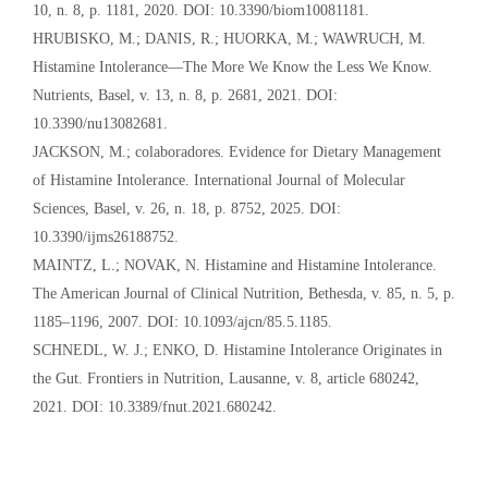
10, n. 8, p. 1181, 2020. DOI: 10.3390/biom10081181.
HRUBISKO, M.; DANIS, R.; HUORKA, M.; WAWRUCH, M.
Histamine Intolerance—The More We Know the Less We Know.
Nutrients, Basel, v. 13, n. 8, p. 2681, 2021. DOI:
10.3390/nu13082681.
JACKSON, M.; colaboradores. Evidence for Dietary Management
of Histamine Intolerance. International Journal of Molecular
Sciences, Basel, v. 26, n. 18, p. 8752, 2025. DOI:
10.3390/ijms26188752.
MAINTZ, L.; NOVAK, N. Histamine and Histamine Intolerance.
The American Journal of Clinical Nutrition, Bethesda, v. 85, n. 5, p.
1185–1196, 2007. DOI: 10.1093/ajcn/85.5.1185.
SCHNEDL, W. J.; ENKO, D. Histamine Intolerance Originates in
the Gut. Frontiers in Nutrition, Lausanne, v. 8, article 680242,
2021. DOI: 10.3389/fnut.2021.680242.