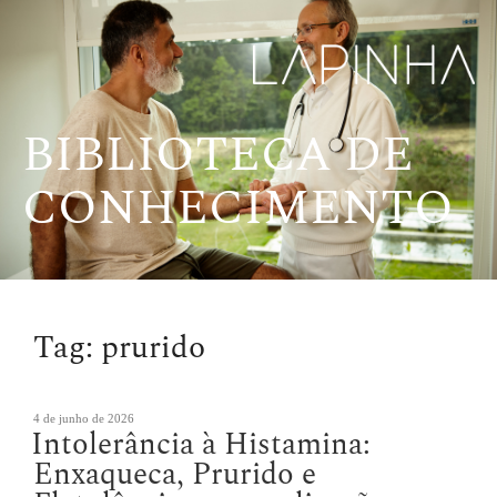
Pular
para
o
conteúdo
BIBLIOTECA DE
CONHECIMENTO
Tag:
prurido
Publicado
4 de junho de 2026
Intolerância à Histamina:
em
Enxaqueca, Prurido e