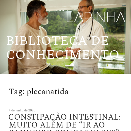
Pular
para
o
conteúdo
BIBLIOTECA DE
CONHECIMENTO
Tag:
plecanatida
Publicado
4 de junho de 2026
CONSTIPAÇÃO INTESTINAL:
em
MUITO ALÉM DE “IR AO