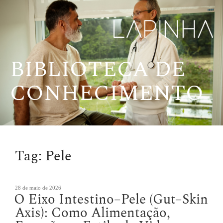
Pular
para
o
conteúdo
BIBLIOTECA DE
CONHECIMENTO
Tag:
Pele
Publicado
28 de maio de 2026
O Eixo Intestino–Pele (Gut–Skin
em
Axis): Como Alimentação,