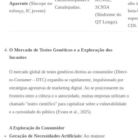
Aparente
(Síncope no
alto 
Canalopatias.
SCN5A
esforço, IC jovem)
beta
(Síndrome do
espec
QT Longo).
CDI.
O Mercado de Testes Genéticos e a Exploração dos
Incautos
O mercado global de testes genéticos diretos ao consumidor (
Direct-
to-Consumer
– DTC) expandiu-se rapidamente, impulsionado por
estratégias agressivas de marketing digital. Ao se posicionarem na
fronteira entre a ciência e o autocuidado, muitas empresas utilizam o
chamado “teatro científico” para capitalizar sobre a vulnerabilidade
e a curiosidade do público (Evans et al., 2025).
A Exploração do Consumidor
Geração de Necessidades Artificiais:
Ao mapear