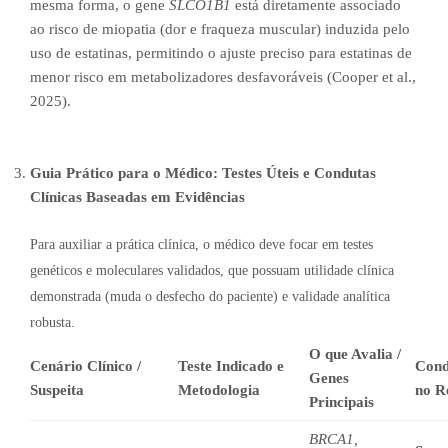
mesma forma, o gene
SLCO1B1
está diretamente associado
ao risco de miopatia (dor e fraqueza muscular) induzida pelo
uso de estatinas, permitindo o ajuste preciso para estatinas de
menor risco em metabolizadores desfavoráveis (Cooper et al.,
2025).
Guia Prático para o Médico: Testes Úteis e Condutas
Clínicas Baseadas em Evidências
Para auxiliar a prática clínica, o médico deve focar em testes
genéticos e moleculares validados, que possuam utilidade clínica
demonstrada (muda o desfecho do paciente) e validade analítica
robusta.
O que Avalia /
Cenário Clínico /
Teste Indicado e
Cond
Genes
Suspeita
Metodologia
no R
Principais
BRCA1,