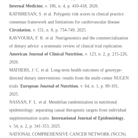
Internal Medicine
, v. 186, n. 4, p. 410-418, 2026.
KATHIRESAN, S. et al. Polygenic risk scores in clinical practice:
consensus framework and limitations for cardiovascular disease.
Circulation
, v. 151, n. 8, p. 734-749, 2025.
KAVVOURA, F. K. et al. Nutrigenomics and the commercialization
of dietary advice: a systematic review of clinical trial replication.
American Journal of Clinical Nutrition
, v. 123, n. 2, p. 215-226,
2026.
MATHERS, J. C. et al. Long-term health outcomes of genotype-
directed dietary interventions: results from the multi-center NUGEN
trials.
European Journal of Nutrition
, v. 64, n. 1, p. 89-101,
2025.
NASSAN, F. L. et al. Mendelian randomization in nutritional
epidemiology: separating causal therapeutic targets from individual
supplementation scams.
International Journal of Epidemiology
,
v. 54, n. 2, p. 341-353, 2025.
NATIONAL COMPREHENSIVE CANCER NETWORK (NCCN).