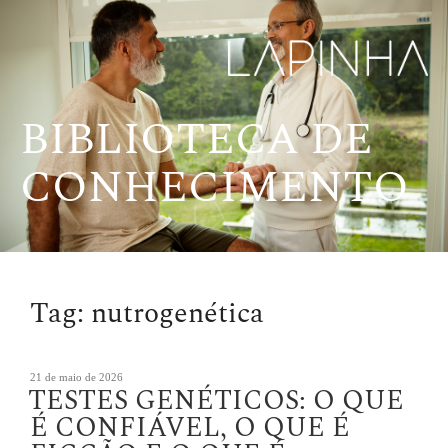
Pular
para
o
conteúdo
BIBLIOTECA DE
CONHECIMENTO
Tag:
nutrogenética
Publicado
21 de maio de 2026
TESTES GENÉTICOS: O QUE
em
É CONFIÁVEL, O QUE É