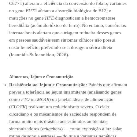
C677T) alteram a eficiência da conversão do folato; variantes
no gene
FUT2
afetam a absorção biológica de B12; e
mutações no gene
HFE
diagnosticam a hemocromatose
hereditária (acúmulo tóxico de ferro). No entanto, consórcios
internacionais alertam que a triagem rotineira desses genes
em pessoas saudáveis sem sintomas clínicos não possui
custo-benefício, preferindo-se a dosagem sérica direta
(Ioannidis & Ioannidou, 2026).
Alimentos, Jejum e Crononutrição
Resistência ao Jejum e Crononutrição:
Painéis que afirmam
prever a tolerância ao jejum intermitente (analisando genes
como
FTO
ou
MC4R
) ou janelas ideais de alimentação
(
CLOCK
) realizam um reducionismo severo. O ciclo
circadiano e os mecanismos de saciedade respondem de
forma muito mais drástica aos estímulos ambientais
sincronizadores (
zeitgebers
) — como exposição à luz solar,
rotina de sono e estresse — do que a variantes genéticas