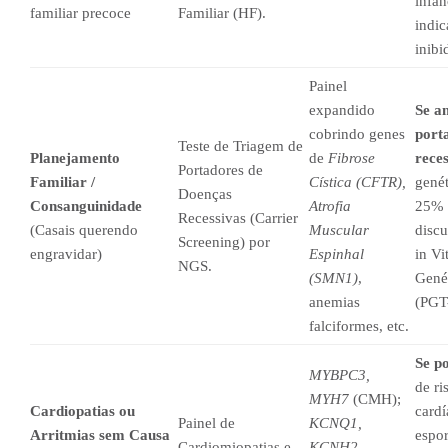
infân
familiar precoce
Familiar (HF).
indic
inib
Painel
expandido
Se a
cobrindo genes
port
Teste de Triagem de
Planejamento
de
Fibrose
reces
Portadores de
Familiar /
Cística (CFTR),
genét
Doenças
Consanguinidade
Atrofia
25% d
Recessivas (Carrier
(Casais querendo
Muscular
discu
Screening) por
engravidar)
Espinhal
in Vi
NGS.
(SMN1)
,
Genét
anemias
(PGT
falciformes, etc.
Se po
MYBPC3,
de ri
MYH7
(CMH);
Cardiopatias ou
cardí
Painel de
KCNQ1,
Arritmias sem Causa
espor
Cardiomiopatias e
KCNH2,