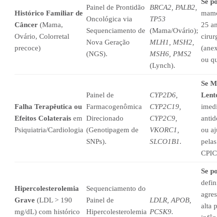
Se po
Painel de Prontidão
BRCA2, PALB2,
Histórico Familiar de
mamo
Oncológica via
TP53
Câncer
(Mama,
25 an
Sequenciamento de
(Mama/Ovário);
Ovário, Colorretal
cirur
Nova Geração
MLH1, MSH2,
precoce)
(ane
(NGS).
MSH6, PMS2
ou q
(Lynch).
Se M
Painel de
CYP2D6,
Lent
Falha Terapêutica ou
Farmacogenômica
CYP2C19,
imed
Efeitos Colaterais
em
Direcionado
CYP2C9,
antid
Psiquiatria/Cardiologia
(Genotipagem de
VKORC1,
ou aj
SNPs).
SLCO1B1.
pelas
CPIC
Se po
defin
Hipercolesterolemia
Sequenciamento do
agres
Grave
(LDL > 190
Painel de
LDLR, APOB,
alta 
mg/dL) com histórico
Hipercolesterolemia
PCSK9.