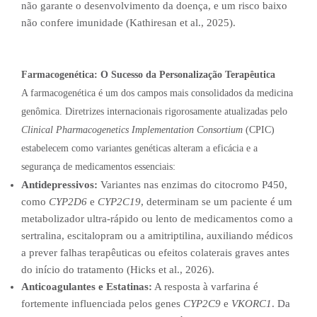
não garante o desenvolvimento da doença, e um risco baixo
não confere imunidade (Kathiresan et al., 2025).
Farmacogenética: O Sucesso da Personalização Terapêutica
A farmacogenética é um dos campos mais consolidados da medicina
genômica. Diretrizes internacionais rigorosamente atualizadas pelo
Clinical Pharmacogenetics Implementation Consortium
(CPIC)
estabelecem como variantes genéticas alteram a eficácia e a
segurança de medicamentos essenciais:
Antidepressivos:
Variantes nas enzimas do citocromo P450,
como
CYP2D6
e
CYP2C19
, determinam se um paciente é um
metabolizador ultra-rápido ou lento de medicamentos como a
sertralina, escitalopram ou a amitriptilina, auxiliando médicos
a prever falhas terapêuticas ou efeitos colaterais graves antes
do início do tratamento (Hicks et al., 2026).
Anticoagulantes e Estatinas:
A resposta à varfarina é
fortemente influenciada pelos genes
CYP2C9
e
VKORC1
. Da