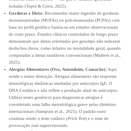
isoladas (Topol & Cross, 2025).
Gorduras e Dieta:
Recomendar maior ingestão de gorduras
monoinsaturadas (MUFAs) ou poli-insaturadas (PUFAs) com
base no perfil genético baseia-se em estudos observacionais
de curto prazo. Estudos clínicos controlados de longo prazo
demonstram que dietas orientadas por genotipo não reduzem
desfechos duros, como infartos ou mortalidade geral, quando
comparadas a dietas saudáveis convencionais (Mathers et al.,
2025).
Alergias Alimentares (Ovo, Amendoim, Camarão):
Aqui
reside a maior distorção. Alergias alimentares são respostas
imunológicas dinâmicas mediadas por anticorpos IgE. O
DNA é estático e não reflete a produção atual de anticorpos.
Utilizar testes genéticos para diagnosticar alergias é
considerado uma falha metodológica grave pelas diretrizes
internacionais (Sampson et al., 2025). O padrão-ouro
continua sendo o teste cutâneo (
Prick Test
) e o teste de
provocação oral supervisionado.