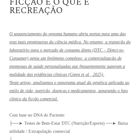
FICÇÃO E O QUE É
RECREAÇÃO
O sequenciamento do genoma humano abriu portas para uma das
eras mais promissoras da ciência médica. No entanto, a transição do
laboratório para o mercado de consumo direto (DTC – Direct-to-
Consumer) gerou um fenômeno complexo: a comercialização de
promessas de saúde personalizadas que frequentemente superam a
realidade das evidências clínicas (Green et al., 2025).
Neste artigo, analisamos o panorama atual da genética aplicada ao
estilo de vida, nutrição, doenças e medicamentos, separando o fato
clínico da ficção comercial.
Com base no DNA do Paciente:
├──► Testes de Bem-Estar DTC (Nutrição/Esporte) ──► Baixa
utilidade / Extrapolação comercial
│