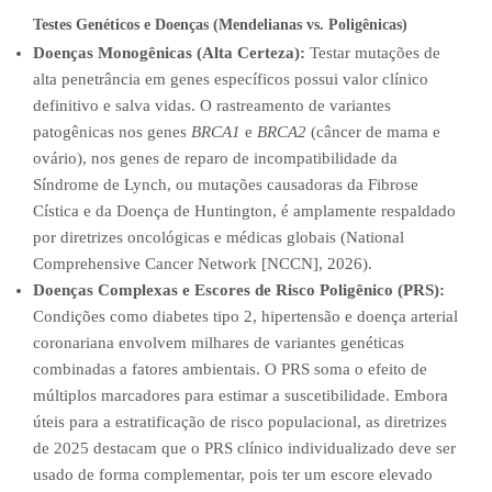
Testes Genéticos e Doenças (Mendelianas vs. Poligênicas)
Doenças Monogênicas (Alta Certeza):
Testar mutações de
alta penetrância em genes específicos possui valor clínico
definitivo e salva vidas. O rastreamento de variantes
patogênicas nos genes
BRCA1
e
BRCA2
(câncer de mama e
ovário), nos genes de reparo de incompatibilidade da
Síndrome de Lynch, ou mutações causadoras da Fibrose
Cística e da Doença de Huntington, é amplamente respaldado
por diretrizes oncológicas e médicas globais (National
Comprehensive Cancer Network [NCCN], 2026).
Doenças Complexas e Escores de Risco Poligênico (PRS):
Condições como diabetes tipo 2, hipertensão e doença arterial
coronariana envolvem milhares de variantes genéticas
combinadas a fatores ambientais. O PRS soma o efeito de
múltiplos marcadores para estimar a suscetibilidade. Embora
úteis para a estratificação de risco populacional, as diretrizes
de 2025 destacam que o PRS clínico individualizado deve ser
usado de forma complementar, pois ter um escore elevado