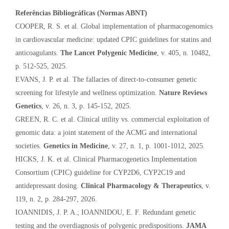
Referências Bibliográficas (Normas ABNT)
COOPER, R. S. et al. Global implementation of pharmacogenomics
in cardiovascular medicine: updated CPIC guidelines for statins and
anticoagulants.
The Lancet Polygenic Medicine
, v. 405, n. 10482,
p. 512-525, 2025.
EVANS, J. P. et al. The fallacies of direct-to-consumer genetic
screening for lifestyle and wellness optimization.
Nature Reviews
Genetics
, v. 26, n. 3, p. 145-152, 2025.
GREEN, R. C. et al. Clinical utility vs. commercial exploitation of
genomic data: a joint statement of the ACMG and international
societies.
Genetics in Medicine
, v. 27, n. 1, p. 1001-1012, 2025.
HICKS, J. K. et al. Clinical Pharmacogenetics Implementation
Consortium (CPIC) guideline for CYP2D6, CYP2C19 and
antidepressant dosing.
Clinical Pharmacology & Therapeutics
, v.
119, n. 2, p. 284-297, 2026.
IOANNIDIS, J. P. A.; IOANNIDOU, E. F. Redundant genetic
testing and the overdiagnosis of polygenic predispositions.
JAMA