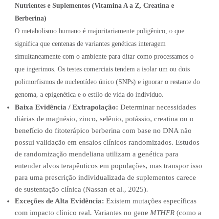
Nutrientes e Suplementos (Vitamina A a Z, Creatina e
Berberina)
O metabolismo humano é majoritariamente poligênico, o que
significa que centenas de variantes genéticas interagem
simultaneamente com o ambiente para ditar como processamos o
que ingerimos. Os testes comerciais tendem a isolar um ou dois
polimorfismos de nucleotídeo único (SNPs) e ignorar o restante do
genoma, a epigenética e o estilo de vida do indivíduo.
Baixa Evidência / Extrapolação:
Determinar necessidades
diárias de magnésio, zinco, selênio, potássio, creatina ou o
benefício do fitoterápico berberina com base no DNA não
possui validação em ensaios clínicos randomizados. Estudos
de randomização mendeliana utilizam a genética para
entender alvos terapêuticos em populações, mas transpor isso
para uma prescrição individualizada de suplementos carece
de sustentação clínica (Nassan et al., 2025).
Exceções de Alta Evidência:
Existem mutações específicas
com impacto clínico real. Variantes no gene
MTHFR
(como a