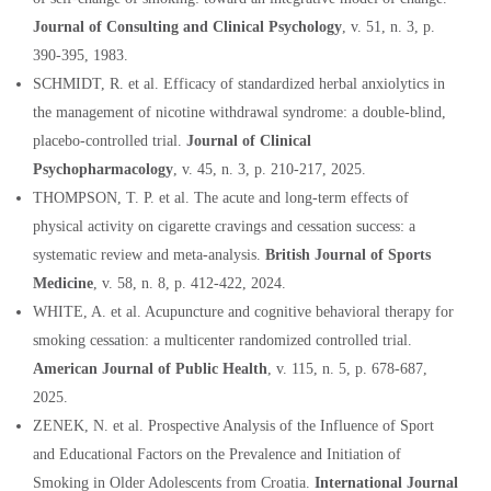
Journal of Consulting and Clinical Psychology
, v. 51, n. 3, p.
390-395, 1983
.
SCHMIDT, R. et al. Efficacy of standardized herbal anxiolytics in
the management of nicotine withdrawal syndrome: a double-blind,
placebo-controlled trial.
Journal of Clinical
Psychopharmacology
, v. 45, n. 3, p. 210-217, 2025.
THOMPSON, T. P. et al. The acute and
long-term effects of
physical activity on cigarette cravings and cessation success: a
systematic review and meta-analysis.
British Journal of Sports
Medicine
, v. 58, n. 8, p. 412-422, 2024.
WHITE, A. et al. Acupunctu
re and cognitive behavioral therapy for
smoking cessation: a multicenter randomized controlled trial.
American Journal of Public Health
, v. 115, n. 5, p. 678-687,
2025.
ZENEK, N. et al. Prospective Analysis of the Influence of Sport
and Educational Factors on the Prevalence and Initiation of
Smoking in Older Adolescents from Croatia.
International Journal