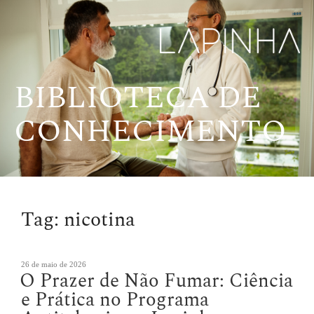
Pular
para
o
conteúdo
BIBLIOTECA DE
CONHECIMENTO
Tag:
nicotina
Publicado
26 de maio de 2026
O Prazer de Não Fumar: Ciência
em
e Prática no Programa