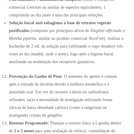
comercial
Centrum
ou similar de espectro equivalente), 1
comprimido ao dia junto a uma das principais refeições
.
Solução bucal anti-tabagismo à base de extratos vegetais
purificados
(composto por princípios ativos de
Zingiber officinale
e
Mentha piperita
, similar ao produto comercial
NicoFree
): realizar o
bochecho de 2 mL da solução pura (utilizando o copo dosador) três
vezes ao dia (manhã, tarde e noite), logo após a higiene bucal,
auxiliando na modulação dos receptores gustativos.
Prevenção do Ganho de Peso:
O aumento do apetite é comum
após a retirada da nicotina devido à melhora metabólica e à
ansiedade oral. Em vez de recorrer a doces ou carboidratos
refinados, sacie a necessidade de mastigação utilizando frutas
cítricas de baixa densidade calórica (como a tangerina) ou
mastigando cristais de gengibre.
Retorno Programado:
Planejar o retorno físico à Lapinha dentro
de
2 a 3 meses
para uma avaliação de reforço, consolidação do