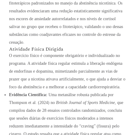
fitoterápicos padronizados no manejo da abstinência nicotínica. Os
resultados evidenciaram uma redução estatisticamente significativa
nos escores de ansiedade autorrelatados e nos níveis de cortisol
salivar no grupo que recebeu o fitoterápico, validando o uso dessas
substâncias como coadjuvantes eficazes no controle do estresse da
cessação.
Atividade Física Dirigida
O exercício físico é componente obrigatório e individualizado no
programa
.
A atividade física regular estimula a liberação endógena
de endorfinas e dopamina, mimetizando parcialmente as vias de
prazer que a nicotina ativava artificialmente, o que ajuda a desviar o
foco da abstinência e a melhorar a capacidade cardiorrespiratória
.
Evidência Científica:
Uma metanálise robusta publicada por
Thompson et al. (2024) no
British Journal of Sports Medicine
, que
compilou dados de 28 ensaios controlados randomizados, concluiu
que sessões diárias de exercícios físicos moderados a intensos
reduzem imediatamente a intensidade do “craving” (fissura) pelo
cigarro.
O estudo ressalta que a atividade física regular atua como