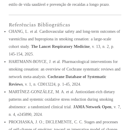
estilo de vida saudável e prevenção de recaídas a longo prazo
.
Referências Bibliográficas
CHANG, L. et al. Cardiovascular safety and long-term outcomes of
vareniclina and bupropiona in smoking cessation: a large-scale
cohort study.
The Lancet Respiratory Medicine
, v. 13, n. 2, p.
145-154, 2025.
HARTMANN-BOYCE, J. et al. Pharmacological interventions for
smoking cessation: an overview of Cochrane systematic reviews and
network meta-analysis.
Cochrane Database of Systematic
Reviews
, v. 1, n. CD013224, p. 1-45, 2024.
MARTÍNEZ-GONZÁLEZ, M. A. et al. Antioxidant-rich dietary
patterns and systemic oxidative stress reduction during smoking
abstinence: a randomized clinical trial.
JAMA Network Open
, v. 7,
n. 4, e245890, 2024.
PROCHASKA, J. O.; DICLEMENTE, C. C. Stages and processes
of self-change of smoking: toward an integrative model of change.