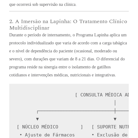
que ocorrerá sob supervisão na clínica
.
2. A Imersão na Lapinha: O Tratamento Clínico
Multidisciplinar
Durante o período de internamento, o Programa Lapinha aplica um
protocolo individualizado que varia de acordo com a carga tabágica
e o nível de dependência do paciente (ocasional, moderado ou
severo), com durações que variam de 8 a 21 dias
.
O diferencial do
programa reside na sinergia entre o isolamento de gatilhos
cotidianos e intervenções médicas, nutricionais e integrativas
.
                     [ CONSULTA MÉDICA ADMIS
                                   │

       ┌───────────────────────────┼────────
       ▼                           ▼        
[ NÚCLEO MÉDICO        ]   [ SUPORTE NUTRICI
 ∙ Ajuste de Fármacos      ∙ Exclusão de Gat