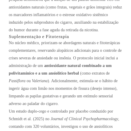
antioxidantes naturais (como frutas, vegetais e grãos integrais) reduz
os marcadores inflamatórios e o estresse oxidativo sistêmico
induzido pelos subprodutos do cigarro, auxiliando na estabilização
do humor durante a fase aguda da retirada da nicotina.
Suplementação e Fitoterapia
No núcleo médico, priorizam-se abordagens naturais e fitoterápicas
complementares, reservando alopáticos adicionais para o controle de
crises severas de ansiedade ou insônia
.
O protocolo inicial inclui a
administração de um
antioxidante natural combinado a um
polivitamínico e a um ansiolítico herbal
(como extratos de
Passiflora
ou
Valeriana
)
.
Adicionalmente, estimula-se o hábito de
ingerir água com limão nos momentos de fissura (desejo intenso),
limpando as papilas gustativas e gerando um estímulo sensorial
adverso ao paladar do cigarro
.
Um estudo duplo-cego e controlado por placebo conduzido por
Schmidt et al. (2025) no
Journal of Clinical Psychopharmacology
,
contando com 320 voluntários, investigou o uso de ansiolíticos