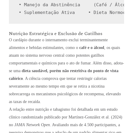
 ∙ Manejo da Abstinência     (Café / Álcool)
Nutrição Estratégica e Exclusão de Gatilhos
O cardápio durante o internamento exclui terminantemente
alimentos e bebidas estimulantes, como o
café e o álcool
, os quais
atuam no sistema nervoso central como potentes gatilhos
comportamentais e químicos para o ato de fumar
.
Além disso, adota-
se uma
dieta saudável, porém não restritiva do ponto de vista
calórico
.
A ciência comprova que tentar restringir calorias
severamente ao mesmo tempo em que se retira a nicotina
sobrecarrega os mecanismos psicológicos de recompensa, elevando
as taxas de recaída
.
A relação entre nutrição e tabagismo foi detalhada em um estudo
clínico randomizado publicado por Martínez-González et al. (2024)
no
JAMA Network Open
. Avaliando mais de 4.500 participantes, a
pesquisa demonstrou que a adoção de um padrão alimentar rico em