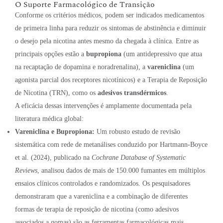
O Suporte Farmacológico de Transição
Conforme os critérios médicos, podem ser indicados medicamentos
de primeira linha para reduzir os sintomas de abstinência e diminuir
o desejo pela nicotina antes mesmo da chegada à clínica. Entre as
principais opções estão a
bupropiona
(um antidepressivo que atua
na recaptação de dopamina e noradrenalina), a
vareniclina
(um
agonista parcial dos receptores nicotínicos) e a Terapia de Reposição
de Nicotina (TRN), como os
adesivos transdérmicos
.
A eficácia dessas intervenções é amplamente documentada pela
literatura médica global:
Vareniclina e Bupropiona:
Um robusto estudo de revisão
sistemática com rede de metanálises conduzido por Hartmann-Boyce
et al. (2024), publicado na
Cochrane Database of Systematic
Reviews
, analisou dados de mais de 150.000 fumantes em múltiplos
ensaios clínicos controlados e randomizados. Os pesquisadores
demonstraram que a vareniclina e a combinação de diferentes
formas de terapia de reposição de nicotina (como adesivos
associados a gomas) são as ferramentas farmacológicas mais