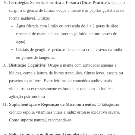
Estratégias Sensoriais contra a Fissura (Dicas Práticas):
Quando
surgir a urgência de fumar, ocupe a mente e as papilas gustativas de
forma saudável
. Utilize:
Água filtrada com limão ou acrescida de 1 a 2 gotas de óleo
essencial de menta de uso interno (diluído em um pouco de
água)
.
Cristais de gengibre, pedaços de cenoura crua, cravos-da-índia
ou gomos de tangerina.
Distração Cognitiva:
Ocupe a mente com atividades amenas e
lúdicas, como a leitura de livros tranquilos, filmes leves, escrita ou
passeios ao ar livre. Evite leituras ou conteúdos audiovisuais
violentos ou excessivamente estimulantes que possam induzir
agitação psicomotora.
Suplementação e Reposição de Micronutrientes:
O tabagismo
crônico espolia vitaminas vitais e induz estresse oxidativo severo
.
Como suporte natural, recomenda-se:
Polivitamínico e multimineral completo
(como o complexo