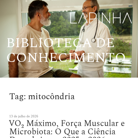
Pular
para
o
conteúdo
BIBLIOTECA DE
CONHECIMENTO
Tag:
mitocôndria
Publicado
13 de julho de 2026
VO₂ Máximo, Força Muscular e
em
Microbiota: O Que a Ciência