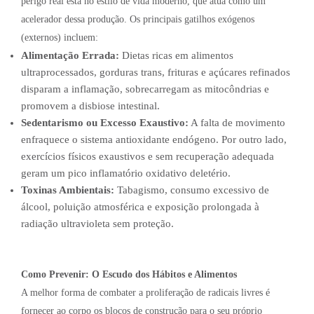
perigo real está no estilo de vida moderno, que atua como um
acelerador dessa produção. Os principais gatilhos exógenos
(externos) incluem:
Alimentação Errada:
Dietas ricas em alimentos
ultraprocessados, gorduras trans, frituras e açúcares refinados
disparam a inflamação, sobrecarregam as mitocôndrias e
promovem a disbiose intestinal.
Sedentarismo ou Excesso Exaustivo:
A falta de movimento
enfraquece o sistema antioxidante endógeno. Por outro lado,
exercícios físicos exaustivos e sem recuperação adequada
geram um pico inflamatório oxidativo deletério.
Toxinas Ambientais:
Tabagismo, consumo excessivo de
álcool, poluição atmosférica e exposição prolongada à
radiação ultravioleta sem proteção.
Como Prevenir: O Escudo dos Hábitos e Alimentos
A melhor forma de combater a proliferação de radicais livres é
fornecer ao corpo os blocos de construção para o seu próprio