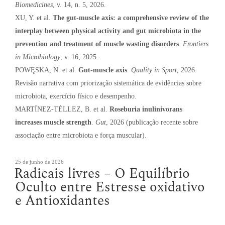
Biomedicines
, v. 14, n. 5, 2026.
XU, Y. et al.
The gut-muscle axis: a comprehensive review of the
interplay between physical activity and gut microbiota in the
prevention and treatment of muscle wasting disorders
.
Frontiers
in Microbiology
, v. 16, 2025.
POWĘSKA, N. et al.
Gut-muscle axis
.
Quality in Sport
, 2026.
Revisão narrativa com priorização sistemática de evidências sobre
microbiota, exercício físico e desempenho.
MARTÍNEZ-TÉLLEZ, B. et al.
Roseburia inulinivorans
increases muscle strength
.
Gut
, 2026 (publicação recente sobre
associação entre microbiota e força muscular).
Publicado
25 de junho de 2026
Radicais livres – O Equilíbrio
em
Oculto entre Estresse oxidativo
e Antioxidantes