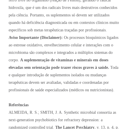
ferro livre no organismo (reação de Fenton), gerando o radical
hidroxila, que é um dos radicais livres mais destrutivos conhecidos
pela ciência. Portanto, os suplementos só devem ser utilizados
quando há deficiência diagnosticada ou em contextos clínicos muito
específicos sob metas terapêuticas traçadas por profissionais.
Aviso Importante (Disclaimer):
Os processos bioquímicos ligados
ao estresse oxidativo, envelhecimento celular e interações com o
microbioma são complexos e integrados a múltiplos sistemas do
corpo.
A suplementação de vitaminas e minerais em doses
elevadas sem orientação pode trazer riscos graves à saúde.
Toda
e qualquer introdução de suplementos isolados ou mudanças
terapêuticas devem ser avaliadas, validadas e coordenadas por
profissionais de saúde especializados (médicos ou nutricionistas).
Referências
ALMEIDA, R. S.; SMITH, J. A. Synthetic microbial consortia as
next-generation psychobiotics for refractory depression: a
randomized controlled trial.
The Lancet Psychiatry
, v. 13, n. 4, p.