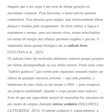
Imagine que o seu corpo é um carro de última geração em
movimento constante. Para funcionar, o motor precisa queimar
combustível. Esse processo gera energia, mas inevitavelmente libera
fumaça e resíduos pelo escapamento. No nível celular, a lógica é
exatamente a mesma: para nos manter vivos, nossas mitocôndrias
(as usinas de energia das células) queimam oxigênio e glicose. O
subproduto dessa queima biológica são os
radicais livres
(SULLIVAN et al., 2025).
Os radicais livres são moléculas altamente instáveis porque possuem
um elétron desemparelhado na sua órbita externa. Pense neles como
“ladrões químicos” que correm pelo organismo tentando roubar um
elétron de qualquer estrutura próxima — seja uma proteína, a
membrana de uma célula ou até mesmo o DNA — para recuperar
sua própria estabilidade. Quando o corpo produz mais radicais
livres do que sua capacidade natural de neutralizá-los, entramos em
um estado de colapso chamado
estresse oxidativo
(HALLIWELL;
GUTTERIDGE, 2015). O estresse oxidativo é, essencialmente, a