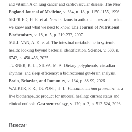
and vitamin A on lung cancer and cardiovascular disease.
The New
England Journal of Medicine
, v. 334, n. 18, p. 1150-1155, 1996.
SEIFRIED, H. E. et al. New horizons in antioxidant research: what
we know and what we need to know.
The Journal of Nutritional
Biochemistry
, v. 18, n. 5, p. 219-232, 2007.
SULLIVAN, A. K. et al. The intestinal metabolome in systemic
health: looking beyond bacterial identification.
Science
, v. 388, n.
6742, p. 450-456, 2025.
TURNER, K. L.; SILVA, M. A. Dietary polyphenols, circadian
rhythms, and sleep efficiency: a bidirectional gut-brain analysis.
Brain, Behavior, and Immunity
, v. 134, p. 88-99, 2026.
WALKER, P. R.; DUPONT, H. L.
Faecalibacterium prausnitzii
as a
live biotherapeutic product for mucosal healing: current status and
clinical outlook.
Gastroenterology
, v. 170, n. 3, p. 512-524, 2026.
Buscar