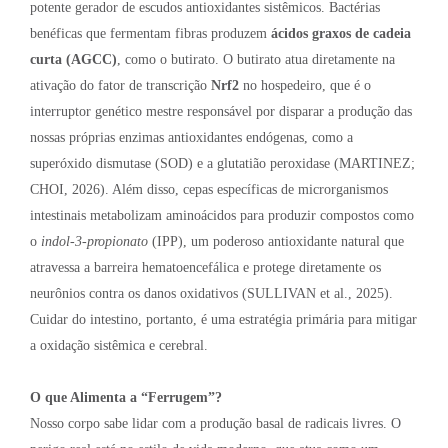
potente gerador de escudos antioxidantes sistêmicos. Bactérias
benéficas que fermentam fibras produzem
ácidos graxos de cadeia
curta (AGCC)
, como o butirato. O butirato atua diretamente na
ativação do fator de transcrição
Nrf2
no hospedeiro, que é o
interruptor genético mestre responsável por disparar a produção das
nossas próprias enzimas antioxidantes endógenas, como a
superóxido dismutase (SOD) e a glutatião peroxidase (MARTINEZ;
CHOI, 2026). Além disso, cepas específicas de microrganismos
intestinais metabolizam aminoácidos para produzir compostos como
o
indol-3-propionato
(IPP), um poderoso antioxidante natural que
atravessa a barreira hematoencefálica e protege diretamente os
neurônios contra os danos oxidativos (SULLIVAN et al., 2025).
Cuidar do intestino, portanto, é uma estratégia primária para mitigar
a oxidação sistêmica e cerebral.
O que Alimenta a “Ferrugem”?
Nosso corpo sabe lidar com a produção basal de radicais livres. O