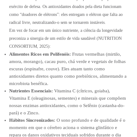
exército de defesa. Os antioxidantes doados pela dieta funcionam
como “doadores de elétrons”: eles entregam o elétron que falta ao
radical livre, neutralizando-o sem se tornarem instáveis.
Em vez de focar em um único nutriente, a ciência da longevidade
preconiza a sinergia de um estilo de vida saudável (NUTRITION
CONSORTIUM, 2025):
Alimentos Ricos em Polifenóis:
Frutas vermelhas (mirtilo,
amora, morango), cacau puro, chá verde e vegetais de folhas
escuras (espinafre, couve). Eles atuam tanto como
antioxidantes diretos quanto como prebióticos, alimentando a
microbiota benéfica.
Nutrientes Essenciais:
Vitamina C (cítricos, goiaba),
Vitamina E (oleaginosas, sementes) e minerais que compõem
nossas enzimas antioxidantes, como o Selênio (castanha-do-
pará) e o Zinco.
Hábitos Sincronizados:
O sono profundo e de qualidade é o
momento em que o cérebro aciona o sistema glinfático e
repara os danos oxidativos teciduais sofridos durante o dia