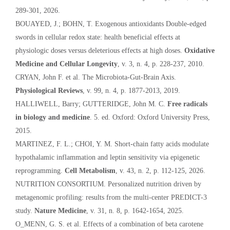
289-301, 2026.
BOUAYED, J.; BOHN, T. Exogenous antioxidants Double-edged
swords in cellular redox state: health beneficial effects at
physiologic doses versus deleterious effects at high doses.
Oxidative
Medicine and Cellular Longevity
, v. 3, n. 4, p. 228-237, 2010.
CRYAN, John F. et al. The Microbiota-Gut-Brain Axis.
Physiological Reviews
, v. 99, n. 4, p. 1877-2013, 2019.
HALLIWELL, Barry; GUTTERIDGE, John M. C.
Free radicals
in biology and medicine
. 5. ed. Oxford: Oxford University Press,
2015.
MARTINEZ, F. L.; CHOI, Y. M. Short-chain fatty acids modulate
hypothalamic inflammation and leptin sensitivity via epigenetic
reprogramming.
Cell Metabolism
, v. 43, n. 2, p. 112-125, 2026.
NUTRITION CONSORTIUM. Personalized nutrition driven by
metagenomic profiling: results from the multi-center PREDICT-3
study.
Nature Medicine
, v. 31, n. 8, p. 1642-1654, 2025.
O_MENN, G. S. et al. Effects of a combination of beta carotene