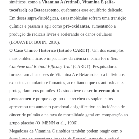
sintéticos, como a
Vitamina A (retinol)
,
Vitamina E (alfa-
tocoferol)
ou
Betacaroteno
, quebramos esse equilíbrio delicado.
Em doses supra-fisiológicas, essas moléculas sofrem uma transição
química e passam a agir como
pró-oxidantes
, aumentando a
produção de radicais livres e acelerando os danos celulares
(BOUAYED; BOHN, 2010).
O Caso Clínico Histórico (Estudo CARET):
Um dos exemplos
mais emblemáticos e impactantes da ciência médica foi o
Beta-
Carotene and Retinol Efficacy Trial
(CARET). Pesquisadores
forneceram altas doses de Vitamina A e Betacaroteno a indivíduos
expostos ao amianto e fumantes, acreditando que os antioxidantes
protegeriam seus pulmões. O estudo teve de ser
interrompido
precocemente
porque o grupo que recebeu os suplementos
apresentou um aumento paradoxal e significativo na incidência de
câncer de pulmão e na taxa de mortalidade geral em comparação ao
grupo placebo (O_MENN et al., 1996).
Megadoses de Vitamina C sintética também podem reagir com o