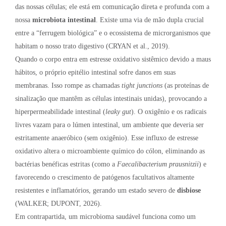
das nossas células; ele está em comunicação direta e profunda com a
nossa
microbiota intestinal
. Existe uma via de mão dupla crucial
entre a “ferrugem biológica” e o ecossistema de microrganismos que
habitam o nosso trato digestivo (CRYAN et al., 2019).
Quando o corpo entra em estresse oxidativo sistêmico devido a maus
hábitos, o próprio epitélio intestinal sofre danos em suas
membranas. Isso rompe as chamadas
tight junctions
(as proteínas de
sinalização que mantêm as células intestinais unidas), provocando a
hiperpermeabilidade intestinal (
leaky gut
). O oxigênio e os radicais
livres vazam para o lúmen intestinal, um ambiente que deveria ser
estritamente anaeróbico (sem oxigênio). Esse influxo de estresse
oxidativo altera o microambiente químico do cólon, eliminando as
bactérias benéficas estritas (como a
Faecalibacterium prausnitzii
) e
favorecendo o crescimento de patógenos facultativos altamente
resistentes e inflamatórios, gerando um estado severo de
disbiose
(WALKER; DUPONT, 2026).
Em contrapartida, um microbioma saudável funciona como um