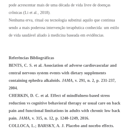
pode acrescentar mais de uma década de vida livre de doenças
crônicas (Li et al., 2018).
Nenhuma erva, ritual ou tecnologia substitui aquilo que continua
sendo a mais poderosa intervenção terapêutica conhecida: um estilo
de vida saudável aliado à medicina baseada em evidências.
Referências Bibliográficas
BENTS, C. S. et al.
Association of adverse cardiovascular and
central nervous system events with dietary supplements
containing ephedra alkaloids.
JAMA
, v. 291, n. 2, p. 231-237,
2004.
CHERKIN, D. C. et al. Effect of mindfulness-based stress
reduction vs cognitive behavioral therapy or usual care on back
pain and functional limitations in adults with chronic low back
pain.
JAMA
, v. 315, n. 12, p. 1240-1249, 2016.
COLLOCA, L.; BARSKY, A. J. Placebo and nocebo effects.