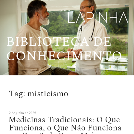
Pular
para
o
conteúdo
BIBLIOTECA DE
CONHECIMENTO
Tag:
misticismo
Publicado
2 de junho de 2026
Medicinas Tradicionais: O Que
em
Funciona, o Que Não Funciona