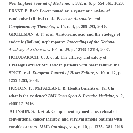
New England Journal of Medicine
, v. 382, n. 6, p. 554-561, 2020.
ERNST, E. Bach flower remedies: a systematic review of
randomised clinical trials.
Focus on Alternative and
Complementary Therapies
, v. 15, n. 4, p. 289-293, 2010.
GROLLMAN, A. P. et al. Aristolochic acid and the etiology of
endemic (Balkan) nephropathy.
Proceedings of the National
Academy of Sciences
, v. 104, n. 29, p. 12109-12114, 2007.
HOLUBARSCH, C. J. et al. The efficacy and safety of
Crataegus extract WS 1442 in patients with heart failure: the
SPICE trial.
European Journal of Heart Failure
, v. 10, n. 12, p.
1255-1263, 2008.
HUSTON, P.; McFARLANE, B. Health benefits of Tai Chi:
what is the evidence?
BMJ Open Sport & Exercise Medicine
, v. 2,
e000117, 2016.
JOHNSON, S. B. et al. Complementary medicine, refusal of
conventional cancer therapy, and survival among patients with
curable cancers.
JAMA Oncology
, v. 4, n. 10, p. 1375-1381, 2018.