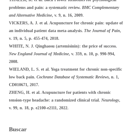
problems and pain: a systematic review.
BMC Complementary
and Alternative Medicine
, v. 9, n. 16, 2009.
VICKERS, A. J. et al. Acupuncture for chronic pain: update of
an individual patient data meta-analysis.
The Journal of Pain
,
v. 19, n. 5, p. 455-474, 2018.
WHITE, N. J. Qinghaosu (artemisinin): the price of success.
New England Journal of Medicine
, v. 359, n. 10, p. 990-994,
2008.
WIELAND, L. S. et al. Yoga treatment for chronic non-specific
low back pain.
Cochrane Database of Systematic Reviews
, n. 1,
CD010671, 2017.
ZHENG, H. et al. Acupuncture for patients with chronic
tension-type headache: a randomized clinical trial.
Neurology
,
v. 99, n. 18, p. e2100-e2111, 2022.
Buscar