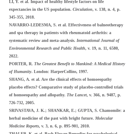
LI, Y. et al. Impact of healthy lifestyle factors on life
expectancies in the US population.
Circulation
, v. 138, n. 4, p.
345-355, 2018.
NAVARRO-LEDESMA, S. et al. Effectiveness of balneotherapy
and spa therapy in patients with rheumatoid arthritis: a
systematic review and meta-analysis.
International Journal of
Environmental Research and Public Health
, v. 19, n. 11, 6580,
2022.
PORTER, R.
The Greatest Benefit to Mankind: A Medical History
of Humanity
. London: HarperCollins, 1997.
SHANG, A. et al. Are the clinical effects of homoeopathy
placebo effects? Comparative study of placebo-controlled trials
of homoeopathy and allopathy.
The Lancet
, v. 366, n. 9487, p.
726-732, 2005.
SRIVASTAVA, J. K.; SHANKAR, E.; GUPTA, S. Chamomile: a
herbal medicine of the past with bright future.
Molecular
Medicine Reports
, v. 3, n. 6, p. 895-901, 2010.
THALER, K. et al. Bach Flower Remedies for psychological