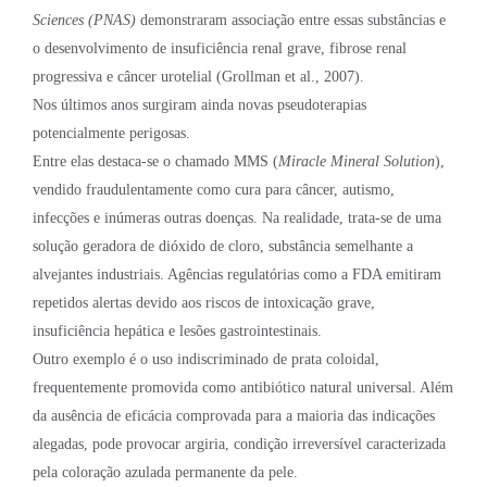
Sciences (PNAS)
demonstraram associação entre essas substâncias e
o desenvolvimento de insuficiência renal grave, fibrose renal
progressiva e câncer urotelial (Grollman et al., 2007).
Nos últimos anos surgiram ainda novas pseudoterapias
potencialmente perigosas.
Entre elas destaca-se o chamado MMS (
Miracle Mineral Solution
),
vendido fraudulentamente como cura para câncer, autismo,
infecções e inúmeras outras doenças. Na realidade, trata-se de uma
solução geradora de dióxido de cloro, substância semelhante a
alvejantes industriais. Agências regulatórias como a FDA emitiram
repetidos alertas devido aos riscos de intoxicação grave,
insuficiência hepática e lesões gastrointestinais.
Outro exemplo é o uso indiscriminado de prata coloidal,
frequentemente promovida como antibiótico natural universal. Além
da ausência de eficácia comprovada para a maioria das indicações
alegadas, pode provocar argiria, condição irreversível caracterizada
pela coloração azulada permanente da pele.