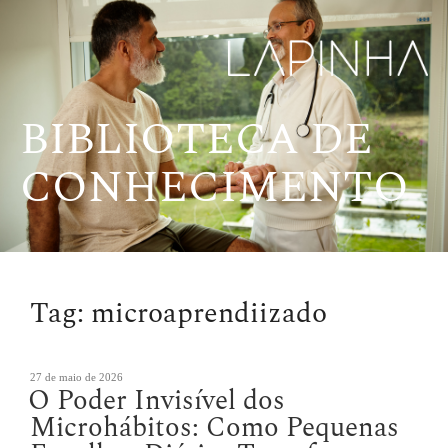
Pular
para
o
conteúdo
BIBLIOTECA DE
CONHECIMENTO
Tag:
microaprendiizado
Publicado
27 de maio de 2026
O Poder Invisível dos
em
Microhábitos: Como Pequenas