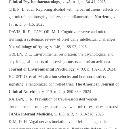
Clinical Psychopharmacology
, v. 45, n. 1, p. 34-41, 2025.
CHEN, L. et al. Replacing alcohol with herbal infusions: effects on
gut microbiota integrity and systemic inflammation.
Nutrients
, v.
17, n. 3, p. 415, 2025.
DAVIS, R. E.; TAYLOR, M. J. Cognitive reserve and micro-
learning: a systematic review of brief daily intellectual challenges.
Neurobiology of Aging
, v. 146, p. 88-97, 2025.
GREEN, P. L. Environmental restoration: the psychological and
physiological impacts of observing sunsets and urban avifauna.
Journal of Environmental Psychology
, v. 93, p. 102-110, 2024.
HURST, O. et al. Mastication velocity and hormonal satiety
signaling: a randomized controlled trial.
The American Journal of
Clinical Nutrition
, v. 119, n. 4, p. 850-859, 2024.
KAHAN, S. R. Prevention of travel-associated venous
thromboembolism: a systematic review of micro-exercises in transit.
JAMA Internal Medicine
, v. 185, n. 3, p. 310-318, 2025.
KIM, D. H. Vagal nerve stimulation via brief diaphragmatic