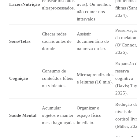
Petiscar biscoitos
polifenóis 
Lazer/Nutrição
uvas). Ou melhor,
ultraprocessados.
fibras (San
não comer nos
2024).
intervalos.
Preservaçã
Checar redes
Assistir
da melaton
Sono/Telas
sociais antes de
documentário de
(O’Connor,
dormir.
natureza ou ler.
2026).
Expansão 
Consumo de
reserva
Microaprendizados
Cognição
conteúdos fúteis
cognitiva
e leituras (10 min).
ou violentos.
(Davis; Tay
2025).
Redução d
Acumular
Organizar o
níveis de
Saúde Mental
objetos e manter
espaço físico
cortisol liv
mesa bagunçada.
imediato.
(Miller, 20