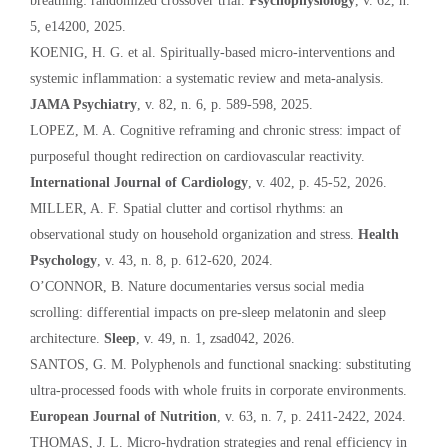
breathing: randomized crossover trial.
Psychophysiology
, v. 62, n.
5, e14200, 2025.
KOENIG, H. G. et al. Spiritually-based micro-interventions and
systemic inflammation: a systematic review and meta-analysis.
JAMA Psychiatry
, v. 82, n. 6, p. 589-598, 2025.
LOPEZ, M. A. Cognitive reframing and chronic stress: impact of
purposeful thought redirection on cardiovascular reactivity.
International Journal of Cardiology
, v. 402, p. 45-52, 2026.
MILLER, A. F. Spatial clutter and cortisol rhythms: an
observational study on household organization and stress.
Health
Psychology
, v. 43, n. 8, p. 612-620, 2024.
O’CONNOR, B. Nature documentaries versus social media
scrolling: differential impacts on pre-sleep melatonin and sleep
architecture.
Sleep
, v. 49, n. 1, zsad042, 2026.
SANTOS, G. M. Polyphenols and functional snacking: substituting
ultra-processed foods with whole fruits in corporate environments.
European Journal of Nutrition
, v. 63, n. 7, p. 2411-2422, 2024.
THOMAS, J. L. Micro-hydration strategies and renal efficiency in