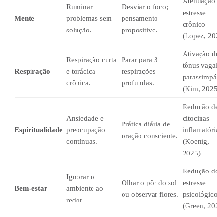
Atenuação
Ruminar
Desviar o foco;
estresse
Mente
problemas sem
pensamento
crônico
solução.
propositivo.
(Lopez, 20
Ativação d
Respiração curta
Parar para 3
tônus vaga
Respiração
e torácica
respirações
parassimpá
crônica.
profundas.
(Kim, 2025
Redução d
Ansiedade e
citocinas
Prática diária de
Espiritualidade
preocupação
inflamatóri
oração consciente.
contínuas.
(Koenig,
2025).
Redução d
Ignorar o
Olhar o pôr do sol
estresse
Bem-estar
ambiente ao
ou observar flores.
psicológic
redor.
(Green, 20