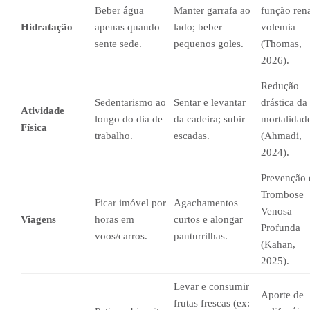
Beber água
Manter garrafa ao
função rena
Hidratação
apenas quando
lado; beber
volemia
sente sede.
pequenos goles.
(Thomas,
2026).
Redução
Sedentarismo ao
Sentar e levantar
drástica da
Atividade
longo do dia de
da cadeira; subir
mortalidad
Física
trabalho.
escadas.
(Ahmadi,
2024).
Prevenção 
Trombose
Ficar imóvel por
Agachamentos
Venosa
Viagens
horas em
curtos e alongar
Profunda
voos/carros.
panturrilhas.
(Kahan,
2025).
Levar e consumir
Aporte de
frutas frescas (ex: