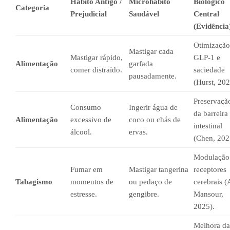
Hábito Antigo /
Microhábito
Biológico
Categoria
Prejudicial
Saudável
Central
(Evidência
Otimização
Mastigar cada
Mastigar rápido,
GLP-1 e
Alimentação
garfada
comer distraído.
saciedade
pausadamente.
(Hurst, 202
Preservaçã
Consumo
Ingerir água de
da barreira
Alimentação
excessivo de
coco ou chás de
intestinal
álcool.
ervas.
(Chen, 202
Modulação
Fumar em
Mastigar tangerina
receptores
Tabagismo
momentos de
ou pedaço de
cerebrais (
estresse.
gengibre.
Mansour,
2025).
Melhora da