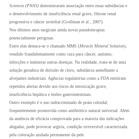
Sciences (PNAS)
demonstraram associação entre essas substâncias e
o desenvolvimento de insuficiência renal grave, fibrose renal
progressiva e câncer urotelial (Grollman et al., 2007).
Nos últimos anos surgiram ainda novas pseudoterapias
potencialmente perigosas.
Entre elas destaca-se o chamado MMS (
Miracle Mineral Solution
),
vendido fraudulentamente como cura para câncer, autismo,
infecções e inúmeras outras doenças. Na realidade, trata-se de uma
solução geradora de dióxido de cloro, substância semelhante a
alvejantes industriais. Agências regulatórias como a FDA emitiram
repetidos alertas devido aos riscos de intoxicação grave,
insuficiência hepática e lesões gastrointestinais.
Outro exemplo é o uso indiscriminado de prata coloidal,
frequentemente promovida como antibiótico natural universal. Além
da ausência de eficácia comprovada para a maioria das indicações
alegadas, pode provocar argiria, condição irreversível caracterizada
pela coloração azulada permanente da pele.