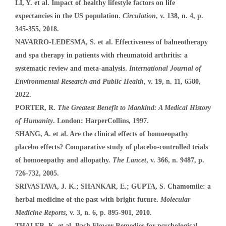
LI, Y. et al. Impact of healthy lifestyle factors on life
expectancies in the US population.
Circulation
, v. 138, n. 4, p.
345-355, 2018.
NAVARRO-LEDESMA, S. et al. Effectiveness of balneotherapy
and spa therapy in patients with rheumatoid arthritis: a
systematic review and meta-analysis.
International Journal of
Environmental Research and Public Health
, v. 19, n. 11, 6580,
2022.
PORTER, R.
The Greatest Benefit to Mankind: A Medical History
of Humanity
. London: HarperCollins, 1997.
SHANG, A. et al. Are the clinical effects of homoeopathy
placebo effects? Comparative study of placebo-controlled trials
of homoeopathy and allopathy.
The Lancet
, v. 366, n. 9487, p.
726-732, 2005.
SRIVASTAVA, J. K.; SHANKAR, E.; GUPTA, S. Chamomile: a
herbal medicine of the past with bright future.
Molecular
Medicine Reports
, v. 3, n. 6, p. 895-901, 2010.
THALER, K. et al. Bach Flower Remedies for psychological