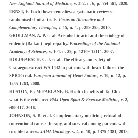
New England Journal of Medicine
, v. 382, n. 6, p. 554-561, 2020.
ERNST, E. Bach flower remedies: a systematic review of
randomised clinical trials.
Focus on Alternative and
Complementary Therapies
, v. 15, n. 4, p. 289-293, 2010.
GROLLMAN, A. P. et al. Aristolochic acid and the etiology of
endemic (Balkan) nephropathy.
Proceedings of the National
Academy of Sciences
, v. 104, n. 29, p. 12109-12114, 2007.
HOLUBARSCH, C. J. et al. The efficacy and safety of
Crataegus extract WS 1442 in patients with heart failure: the
SPICE trial.
European Journal of Heart Failure
, v. 10, n. 12, p.
1255-1263, 2008.
HUSTON, P.; McFARLANE, B. Health benefits of Tai Chi:
what is the evidence?
BMJ Open Sport & Exercise Medicine
, v. 2,
e000117, 2016.
JOHNSON, S. B. et al. Complementary medicine, refusal of
conventional cancer therapy, and survival among patients with
curable cancers.
JAMA Oncology
, v. 4, n. 10, p. 1375-1381, 2018.