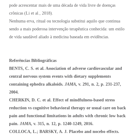
pode acrescentar mais de uma década de vida livre de doenças
crônicas (Li et al., 2018).
Nenhuma erva, ritual ou tecnologia substitui aquilo que continua
sendo a mais poderosa intervenção terapêutica conhecida: um estilo
de vida saudável aliado à medicina baseada em evidências.
Referências Bibliográficas
BENTS, C. S. et al.
Association of adverse cardiovascular and
central nervous system events with dietary supplements
containing ephedra alkaloids.
JAMA
, v. 291, n. 2, p. 231-237,
2004.
CHERKIN, D. C. et al. Effect of mindfulness-based stress
reduction vs cognitive behavioral therapy or usual care on back
pain and functional limitations in adults with chronic low back
pain.
JAMA
, v. 315, n. 12, p. 1240-1249, 2016.
COLLOCA, L.; BARSKY, A. J. Placebo and nocebo effects.