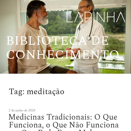
Pular
para
o
conteúdo
BIBLIOTECA DE
CONHECIMENTO
Tag:
meditação
Publicado
2 de junho de 2026
Medicinas Tradicionais: O Que
em
Funciona, o Que Não Funciona