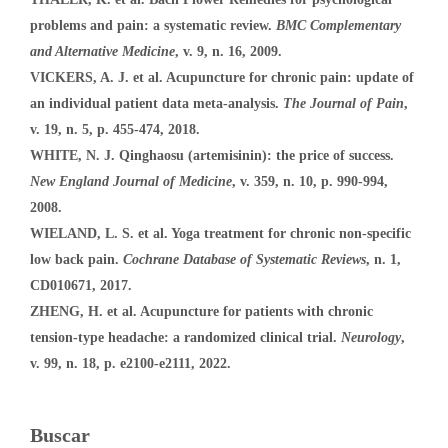
problems and pain: a systematic review.
BMC Complementary
and Alternative Medicine
, v. 9, n. 16, 2009.
VICKERS, A. J. et al. Acupuncture for chronic pain: update of
an individual patient data meta-analysis.
The Journal of Pain
,
v. 19, n. 5, p. 455-474, 2018.
WHITE, N. J. Qinghaosu (artemisinin): the price of success.
New England Journal of Medicine
, v. 359, n. 10, p. 990-994,
2008.
WIELAND, L. S. et al. Yoga treatment for chronic non-specific
low back pain.
Cochrane Database of Systematic Reviews
, n. 1,
CD010671, 2017.
ZHENG, H. et al. Acupuncture for patients with chronic
tension-type headache: a randomized clinical trial.
Neurology
,
v. 99, n. 18, p. e2100-e2111, 2022.
Buscar