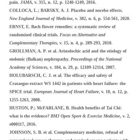
pain.
JAMA
, v. 315, n. 12, p. 1240-1249, 2016.
COLLOCA, L.; BARSKY, A. J. Placebo and nocebo effects.
New England Journal of Medicine
, v. 382, n. 6, p. 554-561, 2020.
ERNST, E. Bach flower remedies: a systematic review of
randomised clinical trials.
Focus on Alternative and
Complementary Therapies
, v. 15, n. 4, p. 289-293, 2010.
GROLLMAN, A. P. et al. Aristolochic acid and the etiology of
endemic (Balkan) nephropathy.
Proceedings of the National
Academy of Sciences
, v. 104, n. 29, p. 12109-12114, 2007.
HOLUBARSCH, C. J. et al. The efficacy and safety of
Crataegus extract WS 1442 in patients with heart failure: the
SPICE trial.
European Journal of Heart Failure
, v. 10, n. 12, p.
1255-1263, 2008.
HUSTON, P.; McFARLANE, B. Health benefits of Tai Chi:
what is the evidence?
BMJ Open Sport & Exercise Medicine
, v. 2,
e000117, 2016.
JOHNSON, S. B. et al. Complementary medicine, refusal of