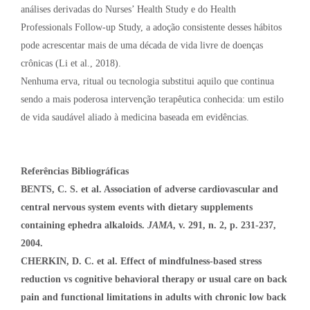
análises derivadas do Nurses’ Health Study e do Health
Professionals Follow-up Study, a adoção consistente desses hábitos
pode acrescentar mais de uma década de vida livre de doenças
crônicas (Li et al., 2018).
Nenhuma erva, ritual ou tecnologia substitui aquilo que continua
sendo a mais poderosa intervenção terapêutica conhecida: um estilo
de vida saudável aliado à medicina baseada em evidências.
Referências Bibliográficas
BENTS, C. S. et al.
Association of adverse cardiovascular and
central nervous system events with dietary supplements
containing ephedra alkaloids.
JAMA
, v. 291, n. 2, p. 231-237,
2004.
CHERKIN, D. C. et al. Effect of mindfulness-based stress
reduction vs cognitive behavioral therapy or usual care on back
pain and functional limitations in adults with chronic low back