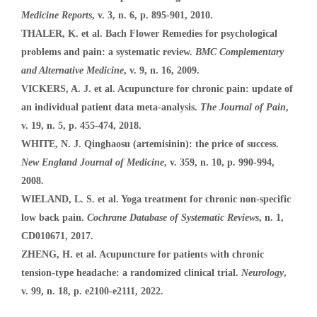
Medicine Reports
, v. 3, n. 6, p. 895-901, 2010.
THALER, K. et al. Bach Flower Remedies for psychological
problems and pain: a systematic review.
BMC Complementary
and Alternative Medicine
, v. 9, n. 16, 2009.
VICKERS, A. J. et al. Acupuncture for chronic pain: update of
an individual patient data meta-analysis.
The Journal of Pain
,
v. 19, n. 5, p. 455-474, 2018.
WHITE, N. J. Qinghaosu (artemisinin): the price of success.
New England Journal of Medicine
, v. 359, n. 10, p. 990-994,
2008.
WIELAND, L. S. et al. Yoga treatment for chronic non-specific
low back pain.
Cochrane Database of Systematic Reviews
, n. 1,
CD010671, 2017.
ZHENG, H. et al. Acupuncture for patients with chronic
tension-type headache: a randomized clinical trial.
Neurology
,
v. 99, n. 18, p. e2100-e2111, 2022.