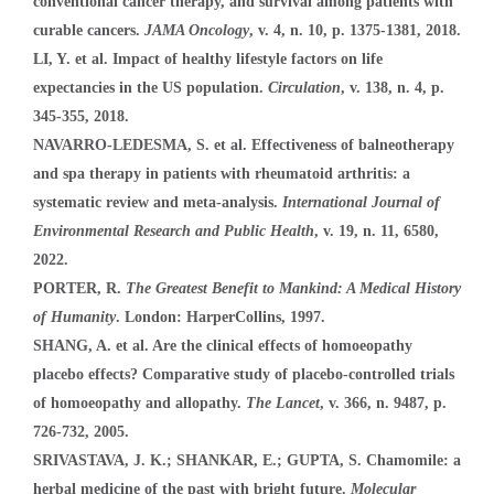
conventional cancer therapy, and survival among patients with
curable cancers.
JAMA Oncology
, v. 4, n. 10, p. 1375-1381, 2018.
LI, Y. et al. Impact of healthy lifestyle factors on life
expectancies in the US population.
Circulation
, v. 138, n. 4, p.
345-355, 2018.
NAVARRO-LEDESMA, S. et al. Effectiveness of balneotherapy
and spa therapy in patients with rheumatoid arthritis: a
systematic review and meta-analysis.
International Journal of
Environmental Research and Public Health
, v. 19, n. 11, 6580,
2022.
PORTER, R.
The Greatest Benefit to Mankind: A Medical History
of Humanity
. London: HarperCollins, 1997.
SHANG, A. et al. Are the clinical effects of homoeopathy
placebo effects? Comparative study of placebo-controlled trials
of homoeopathy and allopathy.
The Lancet
, v. 366, n. 9487, p.
726-732, 2005.
SRIVASTAVA, J. K.; SHANKAR, E.; GUPTA, S. Chamomile: a
herbal medicine of the past with bright future.
Molecular