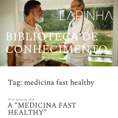
Pular
para
o
conteúdo
BIBLIOTECA DE
CONHECIMENTO
Tag:
medicina fast healthy
Publicado
30 de agosto de 2024
A “MEDICINA FAST
em
HEALTHY”